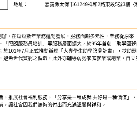
地址：
嘉義縣太保市61249祥和2路東段5號3樓
下創辦，在短短數年業務蓬勃發展，服務面趨多元性，業務從原來
、「照顧服務員培訓」等服務層面擴大，於95年首創「助學圓
；於101年7月正式推動辦理「大專學生助學築夢計畫」，扶助
，避免世代貧窮之循環，此外亦輔導弱勢家庭就業或創業，自立
旨，推展社會福利服務，「分享是ㄧ種成就,共好是ㄧ種價值」
前，讓社會因我們無悔的付出而充滿溫馨與祥和。