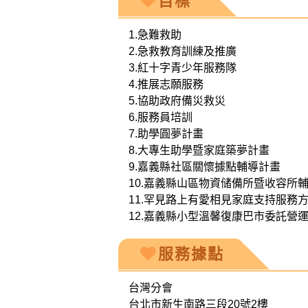
目標
1.急難救助
2.急救教育訓練及推廣
3.紅十字青少年服務隊
4.推展志願服務
5.協助政府備災救災
6.服務員培訓
7.助學圓夢計畫
8.大專生助學暨家庭築夢計畫
9.嘉義縣社區關懷據點輔導計畫
10.嘉義縣山區物資储備所暨收容所
11.罕見路上有愛相見家庭支持服務
12.嘉義縣小型溫馨復康巴市委託營
服務據點
台灣分會
台北市新生南路三段20號2樓