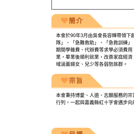
簡介
本會於90年3月由吳會長容輝帶領
隊」、「急難救助」、「急救訓練」
期間學雜費、代辦費等求學必須費用
業，畢業後順利就業，改善家庭經濟
域涵蓋婦女、兒少等各弱勢族群。
宗旨
本會秉持博愛、人道、志願服務的宗
行列，一起與嘉義縣紅十字會邁步向