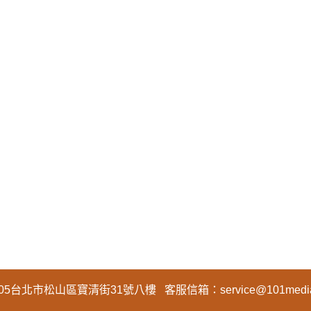
05台北市松山區寶清街31號八樓
客服信箱：
service@101medi