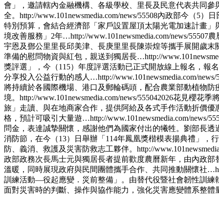
會」，邀請轄內金融機構、各級學校、里長及民意代表共同參
全。
http://www.101newsmedia.com/news/55508
內政部今（5）日
特別預算，會結合經濟部「家戶設置屋頂太陽光電加速計畫」與「
境改善服務」2年…
http://www.101newsmedia.com/news/55507
農
宇恩及鄧公里里長邱美津、長庚里里長陳崇煌等攜手展開歲末
準備的慰問物資與紅包，親送到獨居長…
http://www.101newsme
獎評選」，今（115）年度評選活動已正式開放線上報名，報名期限至今
分享投入公益行動的感人…
http://www.101newsmedia.com/news/
將持續於各國際機場、港口及郵輪碼頭，配合農業部動植物防
境。
http://www.101newsmedia.com/news/55504
2026花見櫻花
旅」走讀、與在地商家合作，提供阿給及各式手作活動折價優
格，預計可吸引大量遊…
http://www.101newsmedia.com/news/55
問金，表達誠摯關懷，感謝他們為國家付出的犧牲。劉部長透
消防節，在今（13）日舉辦「114年鳳凰獎楷模表揚典禮」
防、義消、救護及災害防救志工夥伴。
http://www.101newsmedi
政部政務次長馬士元與獨居長者提前歡度農曆新年，由內政部
溫暖，同時展現政府與民間團體攜手合作、共同推動關懷社…
h
訓練活動—役起應變．災前整備」。由替代役暨社會韌性訓練執
面對災害時的判斷、操作與協作能力，強化災害應變體系整體