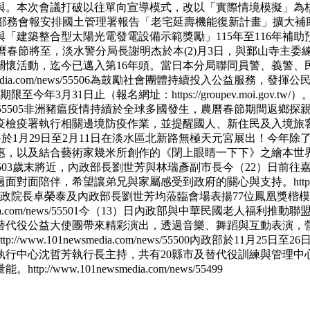
與。本次會議打破以往單向宣導模式，改以「實際情境模擬」為
部務會報安排國土管理署報告「老宅延壽機能復新計畫」擴大補
建築整合型太陽光電發電設備示範獎勵」115年至116年補助預
曆春節將至，淡水警分局長謝明杰於本(2)月3日，與鄞山寺主
關懷活動，迄今已邁入第16年頭。當日本分局聯同員警、義警、
dia.com/news/55506
為鼓勵社會團體持續投入公益服務，發揮公
年3月31日止（報名網址：https://groupev.moi.go
55505
非洲豬瘟疫情持續於全球多國發生，農曆春節期間返鄉探
疫檢疫署執行相關邊境防疫作業，並提醒國人、新住民及入境旅
季將於1月29日至2月11日在淡水區北新路無極天元宮展出！今
惠，以及結合藝術家幾米所創作的《閉上眼睛一下下》之繪本世
503
歲末將近，內政部長劉世芳與林瑞彥副市長今（22）日前往
過面對面陪伴，希望讓弟兄與家屬感受到政府的關心與支持。
htt
，行政院長卓榮泰及內政部長劉世芳均蒞臨會場表揚77位鳳凰獎
a.com/news/55501
今（13）日內政部與中華民國老人福利推動聯盟
替代役公益大使團帶來精彩演出，透過音樂、舞蹈與互動表演，
ttp://www.101newsmedia.com/news/55500
內政部於11月25日至2
行中心沈哲芳執行長主持，共有20縣市及替代役訓練與管理中心
量能。
http://www.101newsmedia.com/news/55499