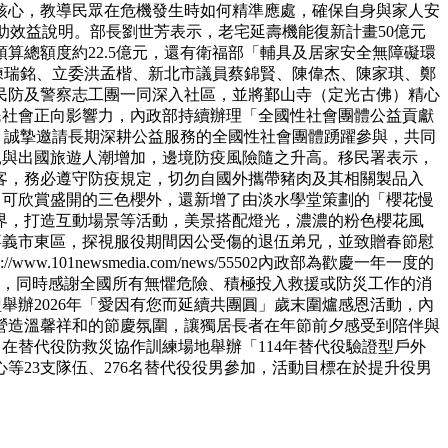
核心，教導民眾在危機發生時如何精準應處，確保自身與家人安
助效益說明。部長劉世芳表示，老宅延壽機能復新計畫50億元
算總額度約22.5億元，還有衛福部「輔具及居家安全無障礙環
委練瑞銘、立委洪孟楷、新北市議員蔡錦賢、陳偉杰、陳家琪、鄭
民防及警察志工團一同深入社區，並將鄞山寺（定光古佛）精心
民社會正向影響力，內政部持續辦理「全國性社會團體公益貢獻
v.tw/）。誠摯邀請長期深耕公益服務的全國性社會團體踴躍參與，共同
親與出國旅遊人潮增加，邊境防疫風險隨之升高。移民署表示，
客，務必遵守防疫規定，切勿自國外攜帶豬肉及其相關製品入
年除了可欣賞盛開的三色櫻外，還新增了由淡水學堂策劃的「櫻花慢
界，打造互動場景等活動，美景搭配燈光，濃濃的粉色櫻花風
嘉義市東區，探視服役期間因公受傷的退伍弟兄，並致贈春節慰
p://www.101newsmedia.com/news/55502
內政部為歡慶一年一度的
楷模，同時感謝全國所有無懼危險、積極投入救援或防災工作的消
舉辦2026年「愛因有您而延續共團圓」歲末圍爐感恩活動，內
營造溫馨祥和的節慶氛圍，讓獨居長者在年節前夕感受到陪伴與
6日在替代役防救災協作訓練場地舉辦「114年替代役驗證型戶外
等23支隊伍、276名替代役役男參加，活動目標在於提升役男