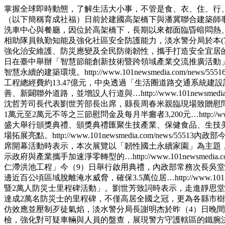
掌握全球即時動態，了解生活大小事，不管是食、衣、住、行
（以下簡稱育成社福）日前於建國高架橋下與潘冀聯合建築師事
洗車中心與餐廳，因位於高架橋下，長期以來都面臨昏暗悶熱、
相助隊員執勤知能及強化社區安全防護能力，淡水警分局於本(
強化治安維護、防災應變及全民防衛韌性，攜手打造安全宜居
日在臺中舉辦「智慧節能創新技術暨跨領域產業交流推廣活動
智慧永續的建築環境。
http://www.101newsmedia.com/news/5551
工程總經費約13.47億元，中央透過「生活圈道路交通系統建
善、新闢聯外道路，並增設人行道與…
http://www.101newsmedi
沈哲芳司長代表劉世芳部長出席，縣長周春米親臨現場致贈慰
1萬元至2萬元不等之三節慰問金及每月半癱者3,200元…
http://
盛大舉行頒獎典禮、頒獎典禮匯聚生技產業、保健食品、生技
場拓展亮點。
http://www.101newsmedia.com/news/55513
內政部今
席開幕活動時表示，本次展覽以「韌性國土永續家園」為主題
示政府與產業攜手加速淨零轉型的…
http://www.101newsmedia.
仁滯洪池工程」今（9）日舉行啟用典禮，內政部常務次長吳堂
邊近百公頃區域脫離淹水威脅，確保3.5萬位居…
http://www.10
暨2萬人防災士里程碑活動」。劉世芳致詞時表示，走進靜思
達成2萬名防災士的里程碑，不僅高居全國之冠，更為各縣市
仿效應並壓制歹徒氣焰，淡水警分局長謝明杰於昨（4）日晚
檢，強化對可疑車輛與人員的盤查，展現警方守護轄區的鐵腕