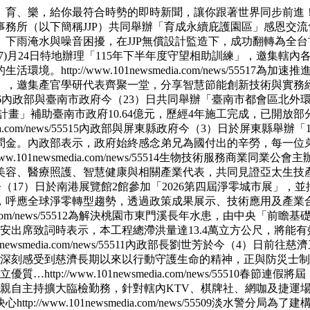
、育、樂，給你最符合時勢的即時新聞，讓你跟著世界同步前進
務所（以下簡稱JJP）共同舉辦「育成永續庇護園區」感恩交流
下雨淹水與噪音困擾，在JJP無償設計監造下，成功翻轉為全台
7)月24日特地辦理「115年下半年度守望相助訓練」，邀集轄
的生活環境。
http://www.101newsmedia.com/news/55517
為加速推進
」，邀集產官學研代表齊聚一堂，分享智慧節能創新技術與實務
6
內政部與臺南市政府今（23）日共同舉辦「臺南市都會區北外
設計畫」補助臺南市政府10.64億元，歷經4年施工完成，已開
a.com/news/55515
內政部與屏東縣政府今（3）日於屏東縣舉辦「
問金。內政部表示，政府始終感念弟兄為國付出的辛勞，每一位
www.101newsmedia.com/news/55514
生物技術服務商業同業公會主辦
美容、醫療照護、智慧健康與相關產業代表，共同見證亞太生技
（17）日於南港展覽館2館參加「2026第四屆淨零城市展」
，呼應全球淨零轉型趨勢，透過政策成果展示、技術應用及產業
com/news/55512
為解決桃園市東門溪長年水患，由中央「前瞻基礎建
安出席致詞時表示，本工程總滯洪量達13.4萬立方公尺，將能
1newsmedia.com/news/55511
內政部長劉世芳於今（4）日前往慈濟
堂深刻感受到慈濟長期以來以行動守護生命的精神，正與防災士
樹立優質…
http://www.101newsmedia.com/news/55510
春節連假將屆
間親自主持擴大臨檢勤務，針對轄內KTV、棋牌社、網咖及捷運
決心
http://www.101newsmedia.com/news/55509
淡水警分局為了建構