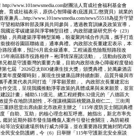
！
http://www.101newsmedia.com
財團法人育成社會福利基金會
會。育成社福表示，原供心智障礙者(庇護員工/憨寶貝）就業的
首座兼具…
http://www.101newsmedia.com/news/55518
為提升守望
內各守望相助隊幹部及隊員共同參與，透過教育訓練及政策宣導，
我國近零碳建築與淨零轉型目標，內政部建築研究所今（23）
經驗，共商建築淨零轉型策略，盼凝聚跨域合作共識，攜手打造
環銜接樹谷園區聯絡道」通車典禮。內政部次長董建宏表示，本
放部分路段通車，預計6月底全線通車。工程涵蓋危險瓶頸路段改
115年南區縣市役路相伴－袍澤情深座談活動」，活動由役政司
弟兄都是守護臺灣的重要力量，目前內政部依身心障礙程度發給
第七屆「2026亞太BIO健康生技大獎」頒獎典禮，於萬豪酒店
產業年度榮耀時刻，展現生技健康品牌持續創新、品質升級與市
，並攜手產業代表共同打造「淨零願景館」。內政部次長董建宏出
合作交流，呈現我國推動淨零政策的具體成果與未來願景，並宣
設計畫」補助5.11億元、總工程經費8.32億元的「八德區大
有效提升在地防洪韌性，不僅讓桃園區桃鶯路及樹仁二、三街周
三重靜思堂出席由新北市政府主辦之「115年度防災士開訓典禮
制度「自助、互助」的核心理念相互呼應。她指出，新北市率先
，鑑於近期外縣市發生隨機傷人案件引發社會關注，為防範模
場站等治安顧慮場所執行威力掃蕩，並在重要路段實施封閉式路
全民安全防護網，今（6）日舉辦「115年守護新北安全座談