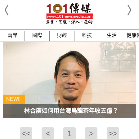
兩岸
國際
財經
科技
生活
健康
林合廣如何用台灣烏龍茶年收五億？
<<
<
1
>
>>