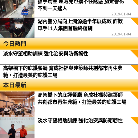
搶手烏金 連賊兒也擋不住誘惑 茄萣警花
不到一天逮人
2019-01-04
湖內警分局向上溯源逾半年展成效 詐欺
車手11人集團首腦終落網
2019-01-04
今日熱門
淡水守望相助訓練 強化治安與防衛韌性
高架橋下的庇護餐廳 育成社福與建築師共創都市再生典
範，打造最美的庇護工場
本日最新
高架橋下的庇護餐廳 育成社福與建築師
共創都市再生典範，打造最美的庇護工場
淡水守望相助訓練 強化治安與防衛韌性