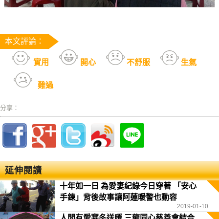
本文評論：
實用
開心
不舒服
生氣
難過
分享：
延伸閱讀
十年如一日 為愛妻紀錄今日穿著 「安心
手鍊」背後故事讓阿蓮暖警也動容
2019-01-10
人間有愛寒冬送暖 三龍同心慈善會結合