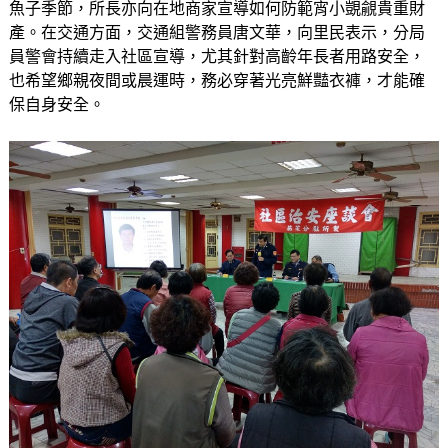
魚子季節，所長亦向在地商家宣導如何防範宵小覬覦貴重財
產。在交通方面，交通組警務員唐文華，向里民表示，分局
員警會持續走入社區宣導，尤其針對高齡年長者用路安全，
也希望鄉親夜間或晨運時，務必穿著光亮鮮豔衣褲，才能確
保自身安全。