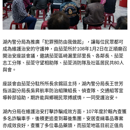
湖內警分局為推廣「犯罪預防由我做起」，讓每位民眾都可
成為維護治安的守護神，由茄萣所於108年1月2日在正順廟召
開治安座談會議，邀請茄萣區崎漏里邱里長、各鄰長、茄萣
志工分隊、茄萣守望相助隊、茄萣消防隊及社區居民共80人
與會。
座談會由茄萣分駐所所長余錫廷主持，湖內警分局長王世芳
指派副分局長吳昇航率防治組陳組長、偵查隊、交通組等宣
導幹部協助，期許能與鄉親民眾搏感情，一同受護治安。
湖內分局在維護治安打擊詐騙成效方面，107年度於轄內查獲
多名詐騙車手，後積更追查到幕後集團，安居查緝毒品專案
亦成效良好，查獲了多位毒品藥頭，而茄萣地區目前正值烏