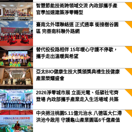
智慧節能技術跨領域交流 內政部攜手產
官學加速建築淨零轉型
臺南北外環聯絡道 正式通車 銜接樹谷園
區 完善南科聯外路網
替代役役路相伴 15年暖心守護不停歇，
攜手走出溫暖與希望
亞太BIO健康生技大獎頒獎典禮生技健康
產業榮耀盛會
2026淨零城市展 立面光電、低碳社宅齊
登場 內政部攜手產業走入生活場域 共築
2050淨零願景
中央挹注桃園5.11億元治水 八德區大仁滯
洪池今啟用 守護龜山產業園區6千億產值
保障3.5萬居民安全