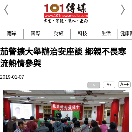
兩岸
國際
財經
科技
生活
健康
茄警擴大舉辦治安座談 鄉親不畏寒
流熱情參與
2019-01-07
A++
A+
A