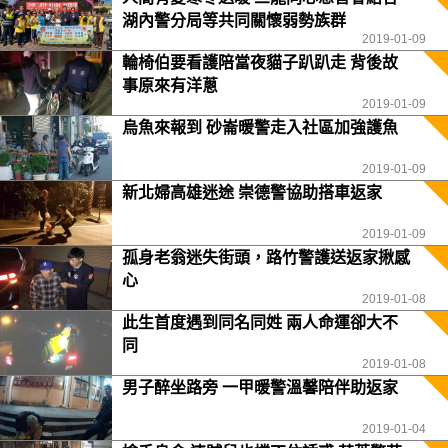
湖內警分局等共同關懷弱勢族群
2019-01-09
輪椅伯要看護陪當夜貓子趴趴走 背後故
事原來有洋蔥
2019-01-09
烏魚來報到 砂崙暖警走入社區加強護魚
2019-01-09
新北婦高雄迷途 崇德警協助搭車返家
2019-01-09
孤身老翁迷失街頭，路竹警護送返家揪感
心
2019-01-08
此生首度遇到同名同姓 兩人命運卻大不
同
2019-01-08
男子醉坐路旁 一甲暖警溫馨陪伴助返家
2019-01-04