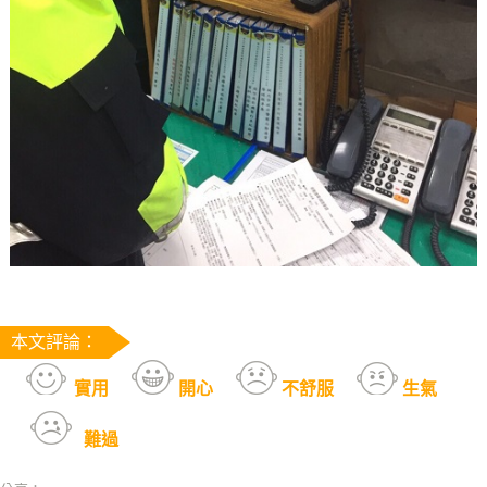
本文評論：
實用
開心
不舒服
生氣
難過