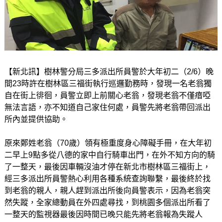
【新北訊】樹林警分局三多派出所員警於大年初二（2/6）晚
間23時許在樹林區三福街執行巡邏勤務時，發現一名老翁獨
自在街上徘徊，員警立即上前關心老翁，發現老翁不僅瘖啞
無法言語，亦不知道自己家住何處，員警先將老翁帶回派出
所內並提供協助。
原來鄭姓老翁（70歲）領有極重度身心障礙手冊，在大年初
二早上9點多從八德的家中自行騎車出門，在外不知方向的騎
了一整天，最後因車輛沒油才停在新北市樹林區三福街上，
經三多派出所員警熱心利用各種系統查詢聯繫，最後終於找
到老翁的親人，親人趕到派出所後向員警表示，因為老翁突
然失蹤，全家總動員在外四處尋找，到桃園多個派出所看了
一整天的監視器最後因時間已晚只能先將老翁報為失蹤人