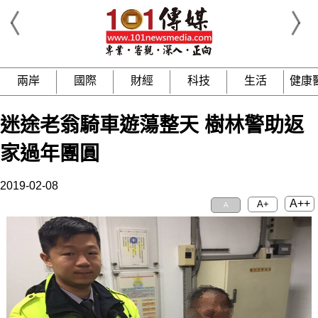
兩岸
國際
財經
科技
生活
健康
迷途老翁騎車遊蕩整天 樹林警助返
家過年團圓
2019-02-08
A++
A+
A