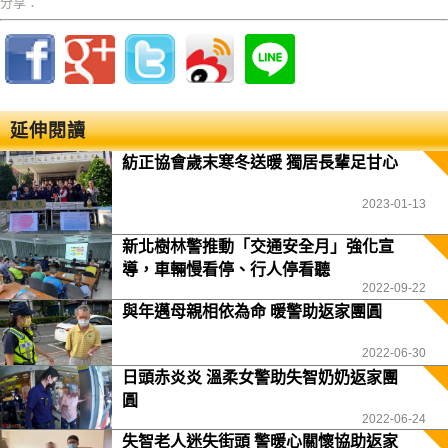
分享：
延伸閱讀
紡正協會歲末寒冬送暖 獨居長輩足甘心
2023-01-13
新北樹林警推動「交通安全月」強化宣
導，車輛慢看停、行人停看聽
2022-09-22
與年邁母親相依為命 暖警助返家團圓
2022-06-30
日頭赤炎炎 溫柔女警助失智奶奶返家團
圓
2022-06-24
失智老人迷失街頭 警暖心關懷協助返家