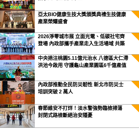
亞太BIO健康生技大獎頒獎典禮生技健康
產業榮耀盛會
2026淨零城市展 立面光電、低碳社宅齊
登場 內政部攜手產業走入生活場域 共築
2050淨零願景
中央挹注桃園5.11億元治水 八德區大仁滯
洪池今啟用 守護龜山產業園區6千億產值
保障3.5萬居民安全
內政部推動全民防災韌性 新北市防災士
培訓突破 2 萬人
春節維安不打烊！淡水警強勢臨檢掃蕩
封閉式路檢斷絕治安隱憂