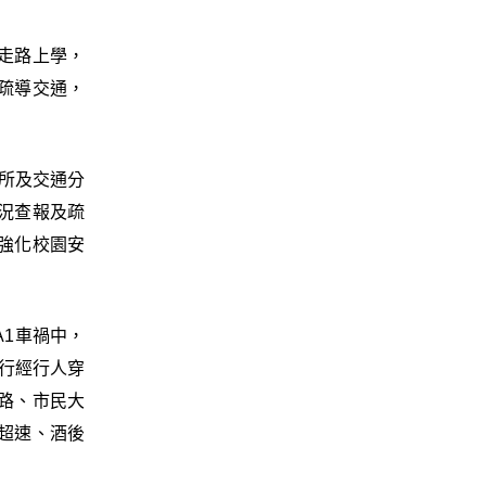
走路上學，
疏導交通，
所及交通分
況查報及疏
強化校園安
A1車禍中，
群行經行人穿
路、市民大
超速、酒後