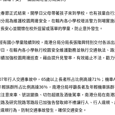
及春節正式結束，開學日父母帶著孩子來到學校，也有孩童自行
港分局為維護校園周邊安全，在轄內各小學校增派警力到場實施
家長安心並關懷在校外逗留或落單的學童，防止意外發生。
已經有國小學童陸續到校，南港分局分局長張隆興特別交付各派出
學日，在轄內各小學執行校園安全維護勤務並執行交通執法、路
持續加強校園周邊巡查，藉由提升見警率，有效遏止不法，戳力
07年行人交通事故中，65歲以上長者所占比例高達71％；機車
歲年輕族群所占比例高達36％，南港分局呼籲長者及年輕機車族
應注意來車、號誌變換、切勿超速及酒後駕車，南港分局在南港
東路及研究院路等路段已加強告發取締不禮讓行人、行人違規、
法違規行為，防制交通事故發生，確保交通安全。