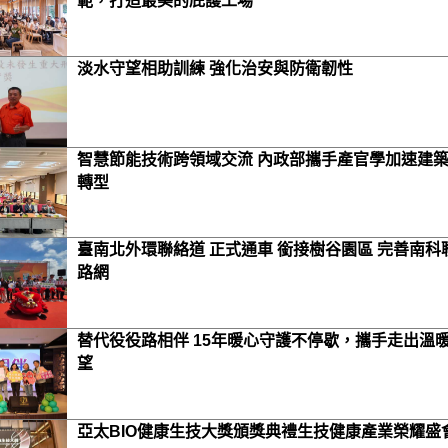
範，打造最美的庇護工場
淡水守望相助訓練 強化治安與防衛韌性
智慧節能技術跨領域交流 內政部攜手產官學加速建
轉型
臺南北外環聯絡道 正式通車 銜接樹谷園區 完善南科
路網
替代役役路相伴 15年暖心守護不停歇，攜手走出溫
望
亞太BIO健康生技大獎頒獎典禮生技健康產業榮耀盛