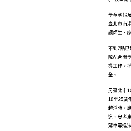
學童寒假
臺北市南
讓師生、
不到7點
隊配合開
導工作，
全。
另臺北市1
18至25
越道時，
道、忠孝
駕車等違