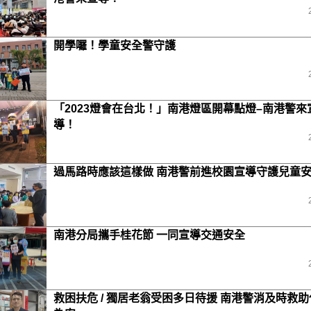
開學囉！學童安全警守護
「2023燈會在台北！」南港燈區開幕點燈–南港警來
導！
過馬路時應該這樣做 南港警前進校園宣導守護兒童
南港分局攜手桂花節 一同宣導交通安全
救困扶危 / 獨居老翁受困多日待援 南港警消及時救助