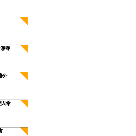
築淨零
聯外
暖與希
會