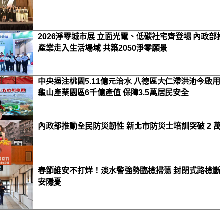
2026淨零城市展 立面光電、低碳社宅齊登場 內政部
產業走入生活場域 共築2050淨零願景
中央挹注桃園5.11億元治水 八德區大仁滯洪池今啟用
龜山產業園區6千億產值 保障3.5萬居民安全
內政部推動全民防災韌性 新北市防災士培訓突破 2 
春節維安不打烊！淡水警強勢臨檢掃蕩 封閉式路檢
安隱憂