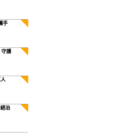
攜手
 守護
萬人
斷絕治