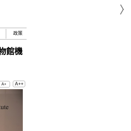
政策
急難救助
物館機
A++
A+