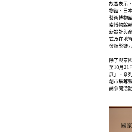
故宮表示
物館、日
藝術博物
索博物館
新設計與
式及在地
發揮影響
除了與泰國
至10月3
展」、系
創市集等
請參閱活