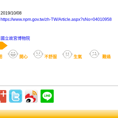
19/10/08
：
https://www.npm.gov.tw/zh-TW/Article.aspx?sNo=04010958
：
國立故宮博物院
用
開心
不舒服
生氣
難過