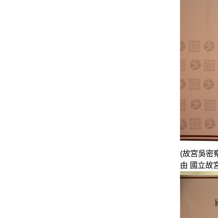
(故宮吳密察
由 國立故