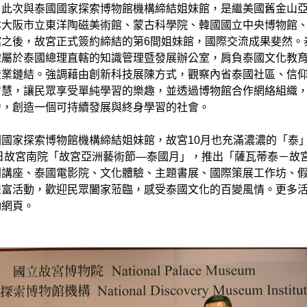
，此次與泰國國家探索博物館機構締結姐妹館，是繼美國舊金山
本大阪市立東洋陶磁美術館、蒙古科學院、韓國國立中央博物館
館之後，故宮正式簽約締結的第6間姐妹館，國際交流成果斐然。
隸屬於泰國總理直轄的知識管理暨發展辦公室，肩負泰國文化教
產業鏈結。強調藉由創新科技展陳方式，觀察內省泰國社區、信
智慧，讓民眾享受單純學習的樂趣，並透過博物館合作網絡組織
力，創造一個可持續發展與終身學習的社會。
國家探索博物館機構締結姐妹館，故宮10月也充滿濃濃的「泰
1日故宮南院「故宮亞洲藝術節—泰國月」，推出「薩瓦蒂泰－故
列講座、泰國電影院、文化體驗、主題書展、國際策展工作坊、
豐富活動，歡迎民眾闔家蒞臨，感受泰國文化的百變風情。更多
動網頁。