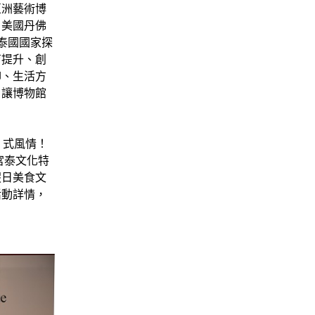
亞洲藝術博
、美國丹佛
泰國國家探
育提升、創
仰、生活方
，讓博物館
」式風情！
宮泰文化特
假日美食文
活動詳情，