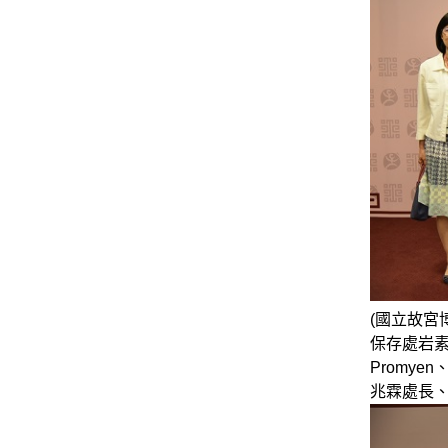
(國立故
保存處岩素
Promye
兆霖處長、