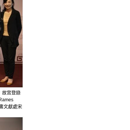
：故宮登錄
ames
宮圖書文獻處宋