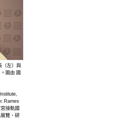
長（左）與
。。圖由 國
itute,
Rames
故宮接軌國
化展覽、研