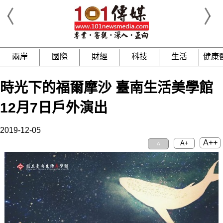
兩岸
國際
財經
科技
生活
健康
時光下的福爾摩沙 臺南生活美學館
12月7日戶外演出
2019-12-05
A++
A+
A