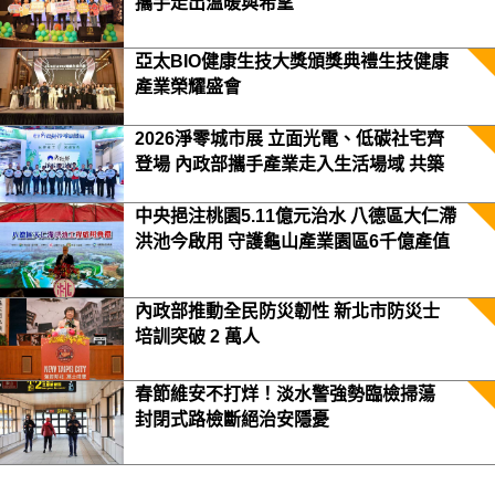
攜手走出溫暖與希望
亞太BIO健康生技大獎頒獎典禮生技健康
產業榮耀盛會
2026淨零城市展 立面光電、低碳社宅齊
登場 內政部攜手產業走入生活場域 共築
2050淨零願景
中央挹注桃園5.11億元治水 八德區大仁滯
洪池今啟用 守護龜山產業園區6千億產值
保障3.5萬居民安全
內政部推動全民防災韌性 新北市防災士
培訓突破 2 萬人
春節維安不打烊！淡水警強勢臨檢掃蕩
封閉式路檢斷絕治安隱憂