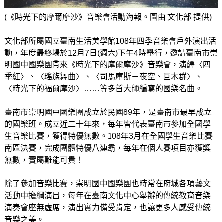
(《時光下的摩爾摩沙》音樂會活動海報。圖由 文化部 提供)
文化部所屬國立臺南生活美學館108年四季音樂會戶外演出活
動，年度最終場於12月7日(週六)下午4時舉行，邀請臺南市崇
明國中國樂團帶來《時光下的摩爾摩沙》音樂會，演繹〈四
季紅〉、〈瑤族舞曲〉、〈司馬庫斯－夜空、巨木群〉、
〈時光下的福爾摩沙〉……等多首大師編寫的國樂名曲。
臺南市崇明國中國樂團成立於民國89年，是臺南市最早成立
的國樂班。成立近二十年來，每年皆代表臺南市參加全國學
生音樂比賽，獲得特優無數。108年3月在全國學生音樂比賽
南區決賽，完成團體特優八連霸，每年在個人賽項目亦獲獎
無數，實屬難能可貴！
除了參加音樂比賽，崇明國中國樂團也時常在府城各項藝文
活動中擔綱演出，每年在臺南文化中心舉辦的傳統教育音樂
演奏會座無虛席，演出實力備受肯定，也讓更多人感受傳統
音樂之美。