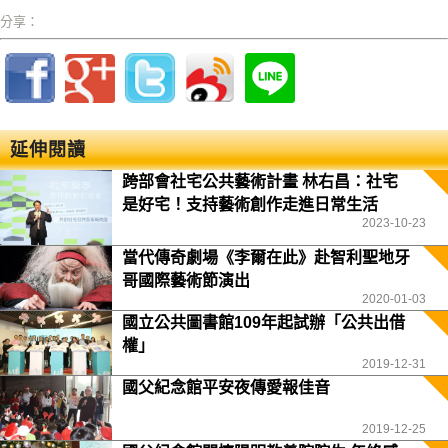
分享：
延伸閱讀
跨部會社宅公共藝術計畫 林右昌：社宅
是好宅！支持藝術創作走進日常生活
2023-10-23
當代傳奇劇場《李爾在此》赴智利聖地牙
哥國際藝術節演出
2020-01-03
國立公共圖書館109年起試辦「公共出借
權」
2019-12-31
國父紀念館平安夜傳愛報佳音
2019-12-25