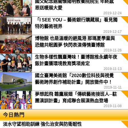
國父紀念館關懷陽明教養院院生 年終感
恩送暖展大愛
2019-12-24
「I SEE YOU – 藝術銀行購藏展」看見獨
特的藝術視界
2019-12-17
博物館 也是溫暖的避風港 那瑪夏學童與
恐龍共眠圓夢 快閃表演傳情臺博館
2019-11-26
生物多樣性飄臺灣味！臺博館推永續年夜
飯計畫獲環境教育獎項肯定
2019-11-13
國立臺灣美術館「2020數位科技與視覺
藝術跨界創作補助計畫」開放徵件中！
2019-11-11
夢想起飛 雛鷹展翅「傳統藝術接班人─駐
團演訓計畫」育成聯合展演熱血登場
2019-11-08
今日熱門
淡水守望相助訓練 強化治安與防衛韌性