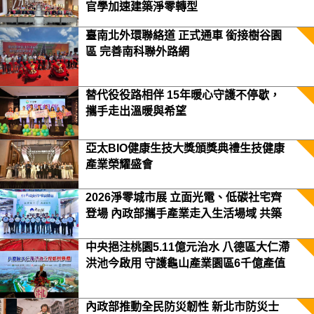
官學加速建築淨零轉型
臺南北外環聯絡道 正式通車 銜接樹谷園
區 完善南科聯外路網
替代役役路相伴 15年暖心守護不停歇，
攜手走出溫暖與希望
亞太BIO健康生技大獎頒獎典禮生技健康
產業榮耀盛會
2026淨零城市展 立面光電、低碳社宅齊
登場 內政部攜手產業走入生活場域 共築
2050淨零願景
中央挹注桃園5.11億元治水 八德區大仁滯
洪池今啟用 守護龜山產業園區6千億產值
保障3.5萬居民安全
內政部推動全民防災韌性 新北市防災士