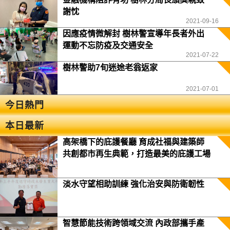
謝忱
2021-09-16
因應疫情微解封 樹林警宣導年長者外出
運動不忘防疫及交通安全
2021-07-22
樹林警助7旬迷途老翁返家
2021-07-01
今日熱門
本日最新
高架橋下的庇護餐廳 育成社福與建築師
共創都市再生典範，打造最美的庇護工場
淡水守望相助訓練 強化治安與防衛韌性
智慧節能技術跨領域交流 內政部攜手產