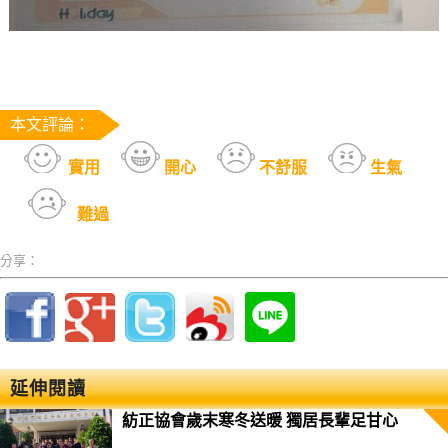
本文評論：
實用
開心
不舒服
生氣
難過
分享：
延伸閱讀
紡正協會歲末寒冬送暖 獨居長輩足甘心