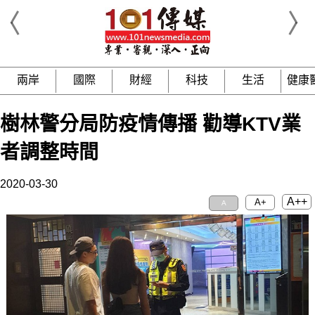
兩岸
國際
財經
科技
生活
健康
樹林警分局防疫情傳播 勸導KTV業
者調整時間
2020-03-30
A++
A+
A