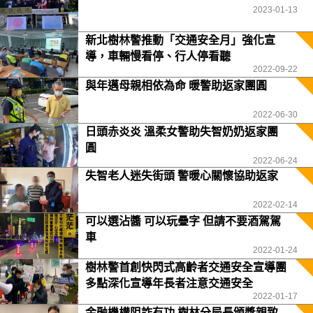
2023-01-13
新北樹林警推動「交通安全月」強化宣
導，車輛慢看停、行人停看聽
2022-09-22
與年邁母親相依為命 暖警助返家團圓
2022-06-30
日頭赤炎炎 溫柔女警助失智奶奶返家團
圓
2022-06-24
失智老人迷失街頭 警暖心關懷協助返家
2022-02-14
可以選沾醬 可以玩疊字 但請不要酒駕駕
車
2022-01-24
樹林警首創快閃式高齡者交通安全宣導團
多點深化宣導年長者注意交通安全
2022-01-17
金融機構阻詐有功 樹林分局長頒獎親致