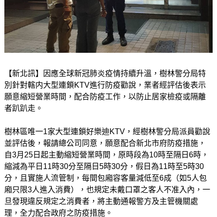
【新北訊】因應全球新冠肺炎疫情持續升溫，樹林警分局特
別針對轄内大型連鎖KTV進行防疫勸說，業者經評估後表示
願意縮短營業時間，配合防疫工作，以防止居家檢疫或隔離
者趴趴走。
樹林區唯一1家大型連鎖好樂迪KTV，經樹林警分局派員勸說
並評估後，報請總公司同意，願意配合新北市府防疫措施，
自3月25日起主動縮短營業時間，原時段為10時至隔日6時，
縮減為平日11時30分至隔日5時30分，假日為11時至5時30
分，且實施人流管制，每間包廂容客量減低至6成（如5人包
廂只限3人進入消費），也規定未戴口罩之客人不准入內，一
旦發現違反規定之消費者，將主動通報警方及主管機關處
理，全力配合政府之防疫措施。