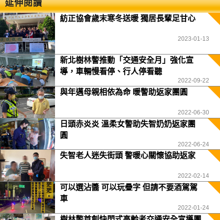
延伸閱讀
紡正協會歲末寒冬送暖 獨居長輩足甘心
2023-01-13
新北樹林警推動「交通安全月」強化宣
導，車輛慢看停、行人停看聽
2022-09-22
與年邁母親相依為命 暖警助返家團圓
2022-06-30
日頭赤炎炎 溫柔女警助失智奶奶返家團
圓
2022-06-24
失智老人迷失街頭 警暖心關懷協助返家
2022-02-14
可以選沾醬 可以玩疊字 但請不要酒駕駕
車
2022-01-24
樹林警首創快閃式高齡者交通安全宣導團