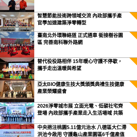
智慧節能技術跨領域交流 內政部攜手產
官學加速建築淨零轉型
臺南北外環聯絡道 正式通車 銜接樹谷園
區 完善南科聯外路網
替代役役路相伴 15年暖心守護不停歇，
攜手走出溫暖與希望
亞太BIO健康生技大獎頒獎典禮生技健康
產業榮耀盛會
2026淨零城市展 立面光電、低碳社宅齊
登場 內政部攜手產業走入生活場域 共築
2050淨零願景
中央挹注桃園5.11億元治水 八德區大仁滯
洪池今啟用 守護龜山產業園區6千億產值