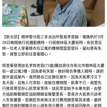
【新北訊】樹林警分局三多派出所警員李旻翰、楊逸帆於3月
28日晚間執行巡邏勤務時，行經樹林區大慶街時，有民眾反
映一位老人穿著睡衣在公寓的樓梯間瑟瑟發抖，疑似患有失
智，員警立即前往查看關心。
經查看發現該名李姓老翁(72歲)獨自居住在新北市樹林區大慶
街一處公寓2樓，因為患有失智，換好睡衣準備入睡時，誤把
屋外當成屋內，竟然將自己反鎖在屋外，因為天氣寒冷又下
有大雨，且無人可求助，故躲在樓梯間，飢寒不已，員警先
行將其帶至好心民眾家等待，該民眾並給予水果充飢，由警
方協助聯繫鎖匠協助開鎖並聯繫里長，里長亦大氣表示該老
人失智嚴重，若鎖匠到來無法支付費用願意幫其承擔，最終
鎖匠亦順利開鎖且好心減免部分費用，使其返回屋內，能夠