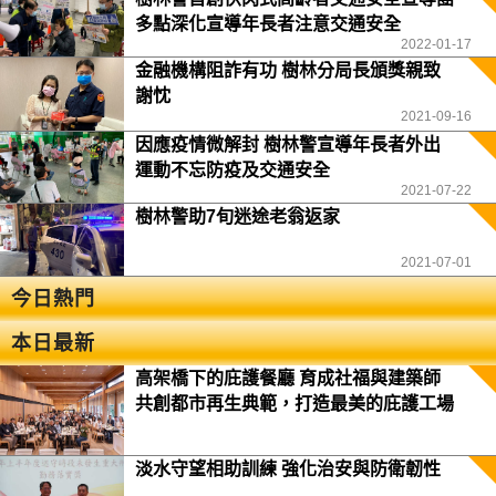
多點深化宣導年長者注意交通安全
2022-01-17
金融機構阻詐有功 樹林分局長頒獎親致
謝忱
2021-09-16
因應疫情微解封 樹林警宣導年長者外出
運動不忘防疫及交通安全
2021-07-22
樹林警助7旬迷途老翁返家
2021-07-01
今日熱門
本日最新
高架橋下的庇護餐廳 育成社福與建築師
共創都市再生典範，打造最美的庇護工場
淡水守望相助訓練 強化治安與防衛韌性