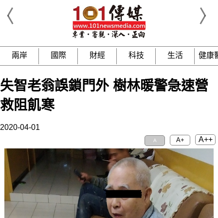
兩岸
國際
財經
科技
生活
健康
失智老翁誤鎖門外 樹林暖警急速營
救阻飢寒
2020-04-01
A++
A+
A