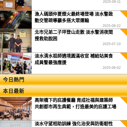
2025-09-11
漁人碼頭仲夏煙火最終場登場 淡水警啟
動交管疏導籲多搭大眾運輸
2025-08-22
北市兄弟二子坪登山走散 淡水警消夜間
搜救助脫困
2025-07-10
淡水清水祖師遶境圓滿收官 補給站美食
成員警最強應援
2025-06-02
今日熱門
本日最新
高架橋下的庇護餐廳 育成社福與建築師
共創都市再生典範，打造最美的庇護工場
淡水守望相助訓練 強化治安與防衛韌性