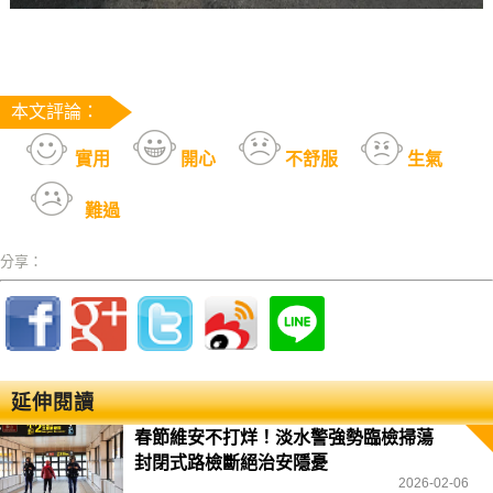
本文評論：
實用
開心
不舒服
生氣
難過
分享：
延伸閱讀
春節維安不打烊！淡水警強勢臨檢掃蕩
封閉式路檢斷絕治安隱憂
2026-02-06