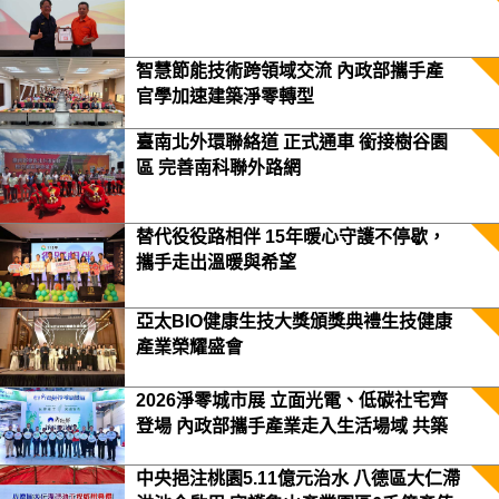
智慧節能技術跨領域交流 內政部攜手產
官學加速建築淨零轉型
臺南北外環聯絡道 正式通車 銜接樹谷園
區 完善南科聯外路網
替代役役路相伴 15年暖心守護不停歇，
攜手走出溫暖與希望
亞太BIO健康生技大獎頒獎典禮生技健康
產業榮耀盛會
2026淨零城市展 立面光電、低碳社宅齊
登場 內政部攜手產業走入生活場域 共築
2050淨零願景
中央挹注桃園5.11億元治水 八德區大仁滯