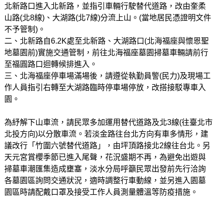
北新路口進入北新路，並指引車輛行駛替代道路，改由奎柔
山路(北8線)、大湖路(北7線)分流上山。(當地居民憑證明文件
不予管制)。
二、北新路自6.2K處至北新路、大湖路口(北海福座與懷恩聖
地墓園前)實施交通管制，前往北海福座墓園掃墓車輛請前行
至福圓路口迴轉候排進入。
三、北海福座停車場滿場後，請遵從執勤員警(民力)及現場工
作人員指引右轉至大湖路臨時停車場停放，改搭接駁專車入
園。
為紓解下山車流，請民眾多加運用替代道路及北3線(往臺北市
北投方向)以分散車流。若淡金路往台北方向有車多情形，建
議改行「竹圍六號替代道路」，由坪頂路接北2線往台北。另
天元宮賞櫻季節已進入尾聲，花況盛期不再，為避免出遊與
掃墓車潮匯集造成壅塞，淡水分局呼籲民眾出發前先行洽詢
各墓園區詢問交通狀況，適時調整行車動線，並另進入園墓
園區時請配戴口罩及接受工作人員測量體溫等防疫措施。