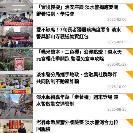
「實境模擬」治安座談 淡水警揭應變關
鍵看得到、學得會
2026-02-06
愛不缺席！7旬長者獨居病痛度寒冬 淡水
警與鄞山寺親送物資紅包
2026-02-03
「幾米繪本、三色櫻」浪漫點燈！淡水天
元宮櫻花季開跑 警曝免塞車攻略
2026-01-29
淡水警分局攜手地政、金融與社群夥伴
共同防制不動產詐騙
2025-10-09
淡水藝術嘉年華「走著橋」週末登場 淡
水警啟動交通管制
2025-09-25
老翁命懸屋簷外牆險墜 淡水警消合力拉
回脫險