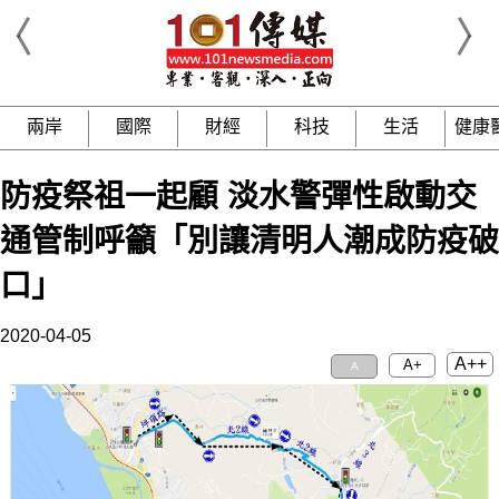
兩岸
國際
財經
科技
生活
健康
防疫祭祖一起顧 淡水警彈性啟動交
通管制呼籲「別讓清明人潮成防疫破
口」
2020-04-05
A++
A+
A