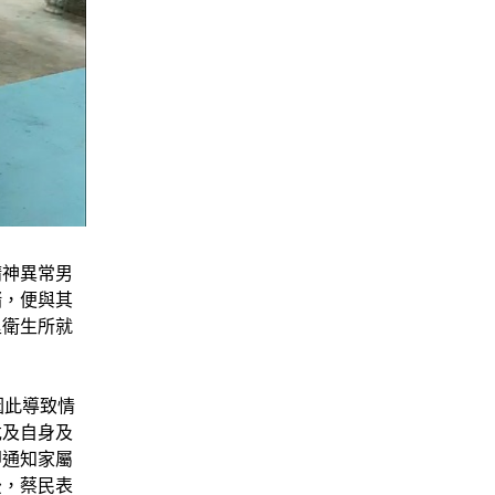
精神異常男
緒，便與其
里衛生所就
因此導致情
危及自身及
即通知家屬
後，蔡民表