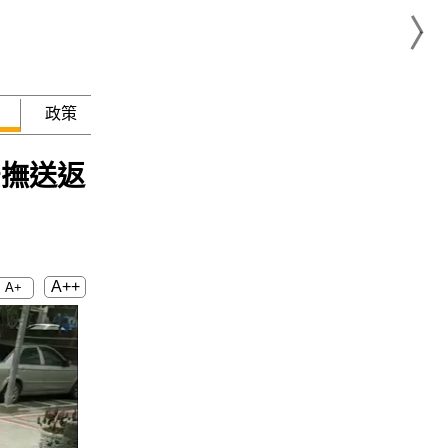
政策
急難救助
安撫送返
A++
A+