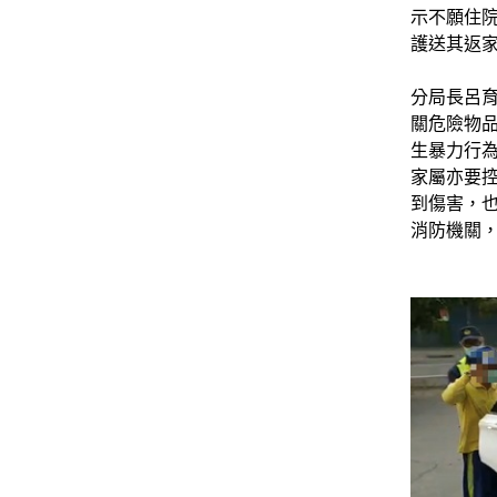
示不願住
護送其返
分局長呂
關危險物品
生暴力行
家屬亦要
到傷害，
消防機關