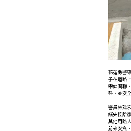
花蓮縣警
子在道路
攀談閒聊
醫，並安
警員林建宏
緒失控離
其他用路
前來安撫