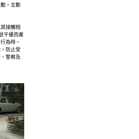
激動，主動
免其接觸相
狀干擾而產
力行為時，
離，防止受
所、警察及