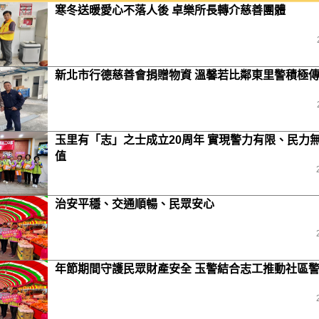
寒冬送暖愛心不落人後 卓樂所長轉介慈善團體
新北市行德慈善會捐贈物資 溫馨若比鄰東里警積極
玉里有「志」之士成立20周年 實現警力有限、民力
值
治安平穩、交通順暢、民眾安心
年節期間守護民眾財產安全 玉警結合志工推動社區