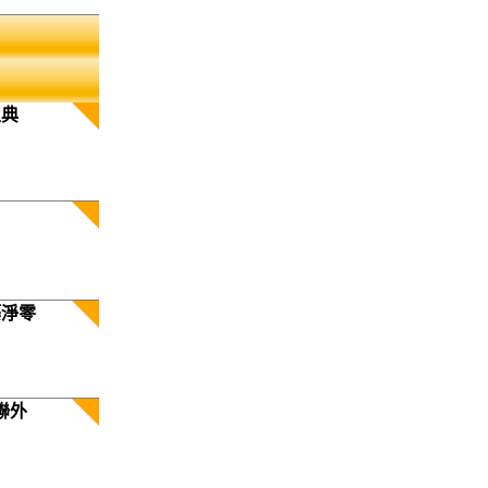
生典
築淨零
聯外