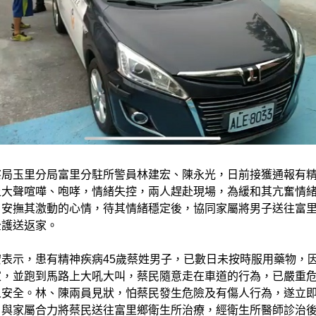
察局玉里分局富里分駐所警員林建宏、陳永光，日前接獲通報有
上大聲喧嘩、咆哮，情緒失控，兩人趕赴現場，為緩和其亢奮情
，安撫其激動的心情，待其情緒穩定後，協同家屬將男子送往富
全護送返家。
表示，患有精神疾病45歲蔡姓男子，已數日未按時服用藥物，
家，並跑到馬路上大吼大叫，蔡民隨意走在車道的行為，已嚴重
人安全。林、陳兩員見狀，怕蔡民發生危險及有傷人行為，遂立
，與家屬合力將蔡民送往富里鄉衛生所治療，經衛生所醫師診治