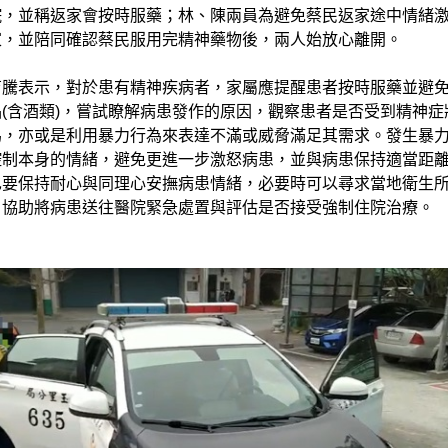
院，並稱返家會按時服藥；林、陳兩員為避免蔡民返家途中情緒
家，並陪同確認蔡民服用完精神藥物後，兩人始放心離開。
育騰表示，對於患有精神疾病者，家屬應提醒患者按時服藥並避
(含酒類)，嘗試瞭解病患發作的原因，觀察患者是否受到精神症
為，亦或是利用暴力行為來表達不滿或威脅滿足其需求。發生暴
控制本身的情緒，避免更進一步激怒病患，並與病患保持適當距
也要保持耐心與同理心安撫病患情緒，必要時可以尋求當地衛生
，協助將病患送往醫院緊急處置與評估是否接受強制住院治療。