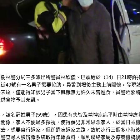
樹林警分局三多派出所警員林欣儀、巴震崴於（14）日21時許
街49號有一名男子需要協助，員警到場後主動上前關懷，發現
善表達，僅能得知該男子當下飢餓無力許久未曾進食，員警趕緊
提供食物予其充飢。
，該名薛姓男子(59歲），因患有失智及精神疾病平時由精神療
情關係，家人不便過多探視，使得薛男非常思念家人，於當日乘
離去，想要自行返家，但卻遺忘返家之路，故於步行三個多小時
員警查尋人臉辨識系統取得年籍資料，順利聯絡家屬及療養機構