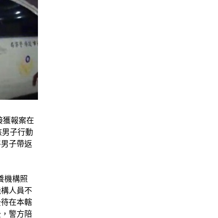
接獲報案在
該男子行動
將男子帶返
養機構照
機構人員不
後待在本轄
後，警方陪