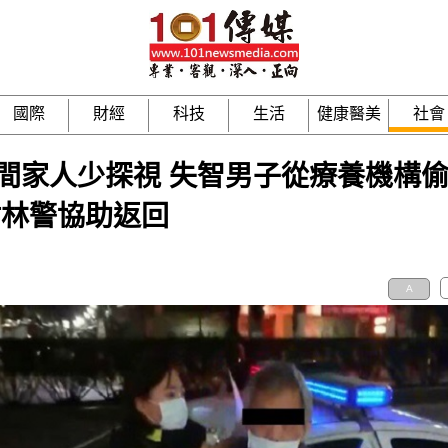
國際
財經
科技
生活
健康醫美
社會
間家人少探視 失智男子從療養機構
樹林警協助返回
A