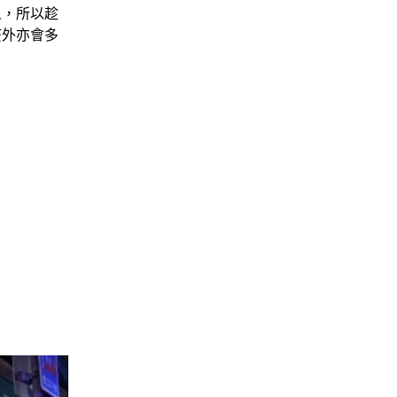
人，所以趁
疫外亦會多