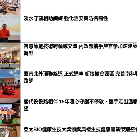
淡水守望相助訓練 強化治安與防衛韌性
智慧節能技術跨領域交流 內政部攜手產官學加速建
轉型
臺南北外環聯絡道 正式通車 銜接樹谷園區 完善南科
路網
替代役役路相伴 15年暖心守護不停歇，攜手走出溫
望
亞太BIO健康生技大獎頒獎典禮生技健康產業榮耀盛