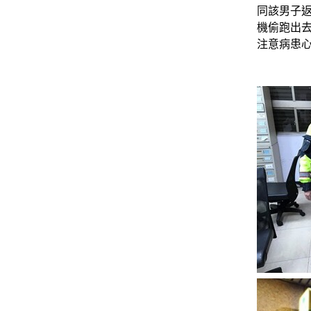
同該男子
機偷跑出
注意病患