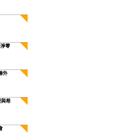
築淨零
聯外
暖與希
會