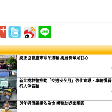
紡正協會歲末寒冬送暖 獨居長輩足甘心
新北樹林警推動「交通安全月」強化宣導，車輛慢看
行人停看聽
與年邁母親相依為命 暖警助返家團圓