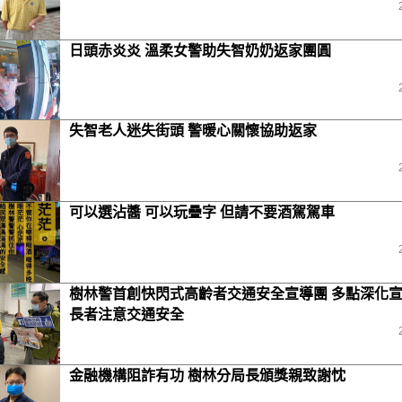
日頭赤炎炎 溫柔女警助失智奶奶返家團圓
失智老人迷失街頭 警暖心關懷協助返家
可以選沾醬 可以玩疊字 但請不要酒駕駕車
樹林警首創快閃式高齡者交通安全宣導團 多點深化
長者注意交通安全
金融機構阻詐有功 樹林分局長頒獎親致謝忱