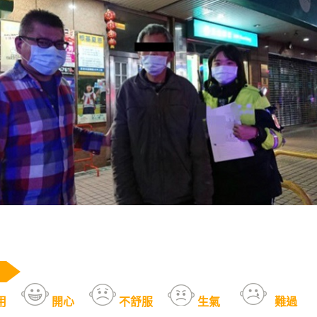
用
開心
不舒服
生氣
難過