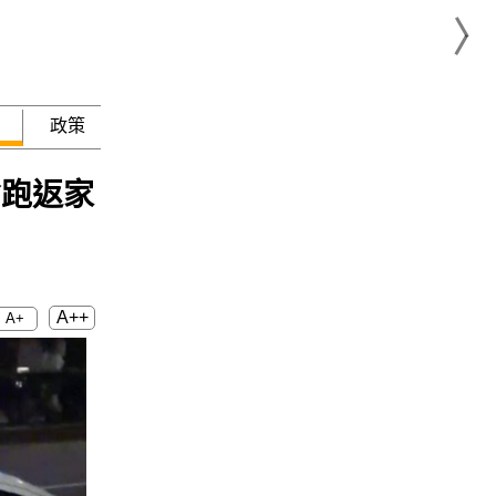
政策
急難救助
偷跑返家
A++
A+