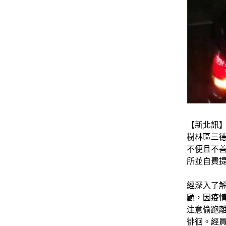
【新北訊】
樹林區三德
不便且不
所並自費
經深入了解
顧，因疫
注意偷跑
徘徊。經