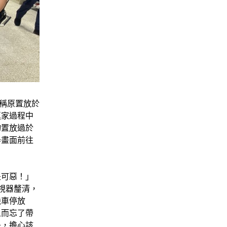
，稱原置放於
返家過程中
物置放過於
器畫面前往
是可惡！」
視器釐清，
機車停放
上而忘了帶
失，擔心該