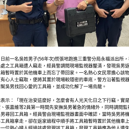
日前一名吳姓男子(56年次)慌張地跑進三重警分局永福派出所
墊處之工具箱遭人竊走，經員警調閱現場監視器釐清，發現吳男
具箱暫時置於其他機車上而忘了帶回家。一名熱心女民眾擔心該
遭有心人士竊取，便將其置於現場較隱密的車底，警方沿著監視
利幫吳男找回心愛的工具箱，並成功化解了一場烏龍。
地表示：「現在治安這麼好，怎麼會有人光天化日之下行竊，實
萱、張嘉維等2員第一時間先安撫吳男著急的情緒外，同時調閱監
吳男尋回工具箱。經員警由現場監視器畫面中確認，當時吳男將
將工具箱拿走，卻在返家過程中順手將工具箱暫時置於其他機車
後一位熱心婦人經過該處發現該工具箱，發現工具箱應為他人遺