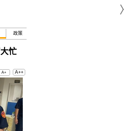
政策
急難救助
幫大忙
A++
A+