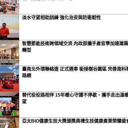
淡水守望相助訓練 強化治安與防衛韌性
智慧節能技術跨領域交流 內政部攜手產官學加速建
轉型
臺南北外環聯絡道 正式通車 銜接樹谷園區 完善南科
路網
替代役役路相伴 15年暖心守護不停歇，攜手走出溫
望
亞太BIO健康生技大獎頒獎典禮生技健康產業榮耀盛