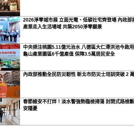
2026淨零城市展 立面光電、低碳社宅齊登場 內政部
產業走入生活場域 共築2050淨零願景
中央挹注桃園5.11億元治水 八德區大仁滯洪池今啟用
龜山產業園區6千億產值 保障3.5萬居民安全
內政部推動全民防災韌性 新北市防災士培訓突破 2 
春節維安不打烊！淡水警強勢臨檢掃蕩 封閉式路檢
安隱憂