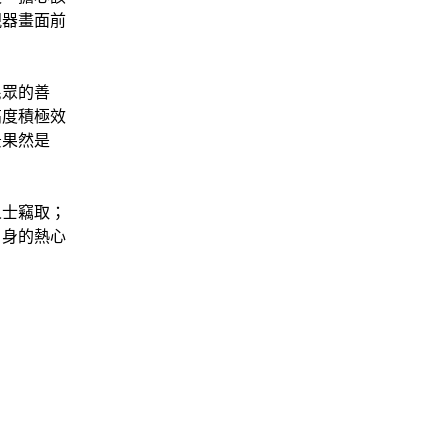
視器畫面前
民眾的善
高度積極效
景果然是
人士竊取；
自身的熱心