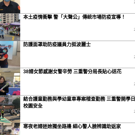
本土疫情衝擊 警「大聲公」傳統市場防疫宣導！
防護面罩助防疫議員力挺波麗士
38婦女節感謝女警辛勞 三重警分局長貼心送花
結合護童勤務與學幼童車專案稽查勤務 三重警開學
校園安全
寒夜老婦迷途獨坐路邊 細心警人臉辨識助返家