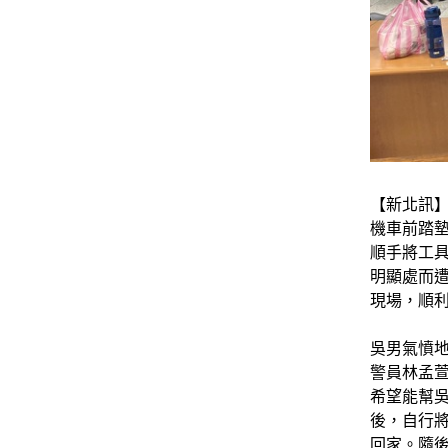
【新北訊】
機車前踏
順手將工
明顯處而
現場，順
吳男氣憤
警員林孟
希望能幫
後，自行
回家。隨