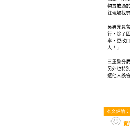
物置放過
往現場找
吳男見員
行，除了
率，更改
人！」
三重警分
另外也特
遭他人誤
本文評論：
實