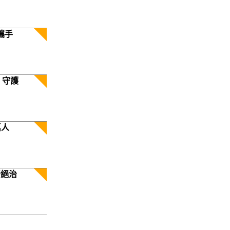
攜手
 守護
萬人
斷絕治