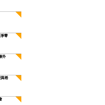
築淨零
聯外
暖與希
會