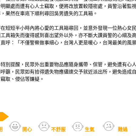
於明顯處而遭有心人士竊取，便將改放置較隱密處，員警沿著監
尋，果然在車底下順利尋回吳男遺失的工具箱。
警在短短半小時內將心愛的工具箱尋回，並意外發現一位熱心女
因工具箱失而復得感到喜出望外以外，亦不斷大讚員警的心細及
口直呼：「不僅警察做事細心，台灣人更是暖心，台灣最美的風
局特別提醒，民眾外出重要物品應隨身攜帶、保管，避免遭有心
別呼籲，民眾如有拾得遺失物應儘速交予就近派出所，避免造成
會竊取、侵佔等嫌疑。
用
開心
不舒服
生氣
難過