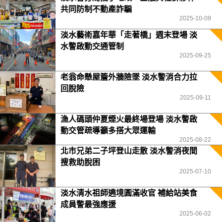
共同防制不動產詐騙
2025-10-09
淡水藝術嘉年華「走著橋」週末登場 淡
水警啟動交通管制
2025-09-25
老翁命懸屋簷外牆險墜 淡水警消合力拉
回脫險
2025-09-11
漁人碼頭仲夏煙火最終場登場 淡水警啟
動交管疏導籲多搭大眾運輸
2025-08-22
北市兄弟二子坪登山走散 淡水警消夜間
搜救助脫困
2025-07-10
淡水清水祖師遶境圓滿收官 補給站美食
成員警最強應援
2025-06-02