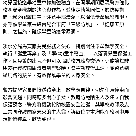
幼兒園接送學幼童車輛加強稽查，在開學期間展現警方強化
校園安全機制的決心與作為，並律定執勤同仁，於防疫期
間，務必配戴口罩，注意手部清潔，以降低學童感染風險，
亦呼籲學童家長確實配合市府「三級防護」、「健康五原
則」之措施，確保學童防疫零漏洞。
淡水分局為貫徹為民服務之決心，特別關注學童就學安全，
執行「護童專案」及「學(幼)童車稽查」，以落實兒童保護工
作，且員警的出現不但可以協助校方疏導交通，更能讓駕駛
朋友行經校園周遭看到警察時，會主動放慢車速，並留意到
過馬路的孩童，有效保護學童的人身安全。
警方提醒家長們接送孩童上、放學應自律，切勿任意停車而
影響交通，同時應多關心子女，教育防範陌生人及建立自我
保護觀念。警方將機動協助校園安全維護，與學校教師及志
工共同守護國家未來的主人翁，讓每位學童均能在校園中展
現他們純真、歡樂笑容。