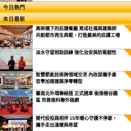
今日熱門
本日最新
高架橋下的庇護餐廳 育成社福與建築師
共創都市再生典範，打造最美的庇護工場
淡水守望相助訓練 強化治安與防衛韌性
智慧節能技術跨領域交流 內政部攜手產
官學加速建築淨零轉型
臺南北外環聯絡道 正式通車 銜接樹谷園
區 完善南科聯外路網
替代役役路相伴 15年暖心守護不停歇，
攜手走出溫暖與希望