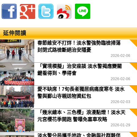
延伸閱讀
春節維安不打烊！淡水警強勢臨檢掃蕩
封閉式路檢斷絕治安隱憂
2026-02-06
「實境模擬」治安座談 淡水警揭應變關
鍵看得到、學得會
2026-02-06
愛不缺席！7旬長者獨居病痛度寒冬 淡水
警與鄞山寺親送物資紅包
2026-02-03
「幾米繪本、三色櫻」浪漫點燈！淡水天
元宮櫻花季開跑 警曝免塞車攻略
2026-01-29
淡水警分局攜手地政、金融與社群夥伴