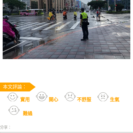
本文評論：
實用
開心
不舒服
生氣
難過
分享：