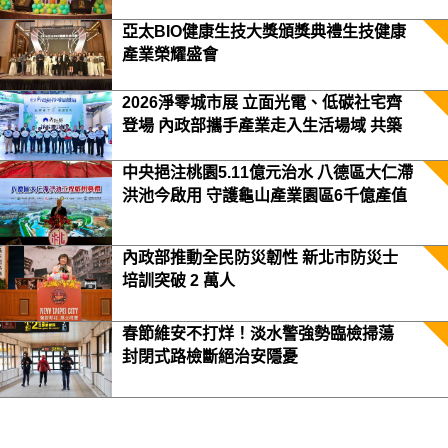
亞太BIO健康生技大獎頒獎典禮生技健康
產業榮耀盛會
2026淨零城市展 立面光電、低碳社宅齊
登場 內政部攜手產業走入生活場域 共築
2050淨零願景
中央挹注桃園5.11億元治水 八德區大仁滯
洪池今啟用 守護龜山產業園區6千億產值
保障3.5萬居民安全
內政部推動全民防災韌性 新北市防災士
培訓突破 2 萬人
春節維安不打烊！淡水警強勢臨檢掃蕩
封閉式路檢斷絕治安隱憂