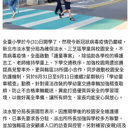
全臺小學於今(31)日開學了，然現今新冠狀病毒疫情仍嚴峻，
新北市淡水警分局為確保淡水、三芝區學童與校園安全，不
畏病毒疫情，全面啟動「護童專案」，除協助各學校的導護
志工、老師維持學童上、下學交通秩序，加強校園周遭巡邏
提高見警率外，更與轄區18所國小合作，同步啟動校園安全
防護機制，另於8月31日至9月11日連續2星期執行「學幼童
車稽查」勤務，針對違法改裝的學幼童交通車輛加強稽查取
締，防止不合格車輛載送，冀能打造優質與安全的學習環
境，以做好萬全準備，讓所有師生、家長均能安心與放心。
淡水警分局長張國哲表示，因應開學後的校園安全維護運
作，已事先要求各分駐、派出所所長加強與學校多方聯繫，
並加強轄區治安顧慮人口的訪查與控管，另對補習(安親)班及