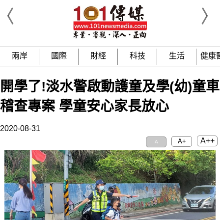
兩岸
國際
財經
科技
生活
健康
開學了!淡水警啟動護童及學(幼)童車
稽查專案 學童安心家長放心
2020-08-31
A++
A+
A