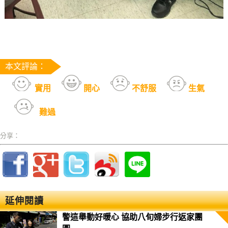
本文評論：
實用
開心
不舒服
生氣
難過
分享：
延伸閱讀
警這舉動好暖心 協助八旬婦步行返家團