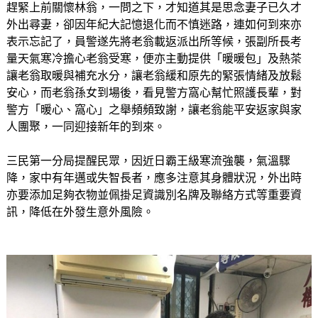
趕緊上前關懷林翁，一問之下，才知道其是思念妻子已久才
外出尋妻，卻因年紀大記憶退化而不慎迷路，連如何到來亦
表示忘記了，員警遂先將老翁載返派出所等候，張副所長考
量天氣寒冷擔心老翁受寒，便亦主動提供「暖暖包」及熱茶
讓老翁取暖與補充水分，讓老翁緩和原先的緊張情緒及放鬆
安心，而老翁孫女到場後，看見警方窩心幫忙照護長輩，對
警方「暖心、窩心」之舉頻頻致謝，讓老翁能平安返家與家
人團聚，一同迎接新年的到來。
三民第一分局提醒民眾，因近日霸王級寒流強襲，氣溫驟
降，家中有年邁或失智長者，應多注意其身體狀況，外出時
亦要添加足夠衣物並佩掛足資識別名牌及聯絡方式等重要資
訊，降低在外發生意外風險。