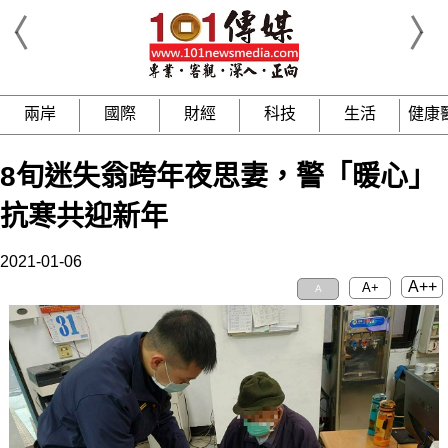
兩岸
國際
財經
科技
生活
健康
8旬迷失翁跨年夜思妻，警「暖心」
抗寒共迎新年
2021-01-06
A++
A+
A