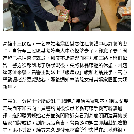
高雄市三民區，一名林姓老翁因掛念住在養護中心靜養的妻
子，自行至三民區某養護老人中心探望妻子，卻忘了妻子因
高燒已送往醫院就診，卻又不諳路況而在九如二路上徘徊逗
留，警方獲報到場了解狀況後，先將林翁帶返所休憩，因適
逢寒流來襲，員警主動送上「暖暖包」暖和老翁雙手，窩心
舉動讓老翁更感貼心，隨後通知林翁孫女帶其返家團圓共迎
新年。
三民第一分局十全所於31日16時許接獲民眾報案，稱渠父親
走失而不知去向，員警詢問後獲悉老翁有帶手機可聯繫通
訊，遂即聯繫迷途老翁並詢問附近有看到甚麼明顯建築物或
店家門牌號碼，副所長張育書、警員游功熈立即趕赴週邊搜
尋。果不其然，繞尋未久即發現林翁徬徨失措在原地徘徊，