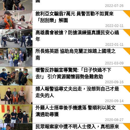
圓
2022-07-26
敘利亞女騙翁7萬元 員警苦勸不如買來
「刮刮樂」解圍
2022-02-11
高雄農會被搶？防搶演練逼真護民安心過
年
2022-01-11
所長烙英語 協助烏克蘭正妹踏上國境之
南
2021-03-09
暖警反詐騙宣導驚聞:「日子快過不下
去!」 引介資源關懷弱勢急難救助
2020-09-16
婦人報警協尋丈夫出走，沒想到自己才是
走失的人
2020-09-14
外籍人士搭車後手機遺落 警順利以英文
溝通助尋獲
2020-08-27
民眾報案家中遭不明人士侵入，真相原來