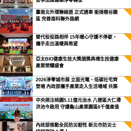
官學加速建築淨零轉型
臺南北外環聯絡道 正式通車 銜接樹谷園
區 完善南科聯外路網
替代役役路相伴 15年暖心守護不停歇，
攜手走出溫暖與希望
亞太BIO健康生技大獎頒獎典禮生技健康
產業榮耀盛會
2026淨零城市展 立面光電、低碳社宅齊
登場 內政部攜手產業走入生活場域 共築
2050淨零願景
中央挹注桃園5.11億元治水 八德區大仁滯
洪池今啟用 守護龜山產業園區6千億產值
保障3.5萬居民安全
內政部推動全民防災韌性 新北市防災士