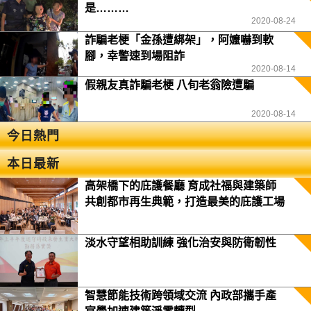
是………
2020-08-24
詐騙老梗「金孫遭綁架」，阿嬤嚇到軟
腳，幸警速到場阻詐
2020-08-14
假親友真詐騙老梗 八旬老翁險遭騙
2020-08-14
今日熱門
本日最新
高架橋下的庇護餐廳 育成社福與建築師
共創都市再生典範，打造最美的庇護工場
淡水守望相助訓練 強化治安與防衛韌性
智慧節能技術跨領域交流 內政部攜手產