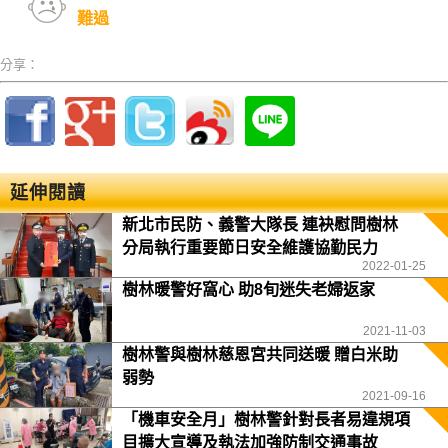
難過
分享：
延伸閱讀
新北市民防、義警大隊長 連袂慰問樹林
分局執行重要節日安全維護協勤民力
2022-01-25
樹林暖警好窩心 助8旬迷失老婦返家
2021-11-03
樹林警與樹林慈恩宮共同送暖 贈白米助
弱勢
2021-09-16
「機車安全月」樹林警針對長者易違規項
目擴大宣導及執法加強防制交通事故