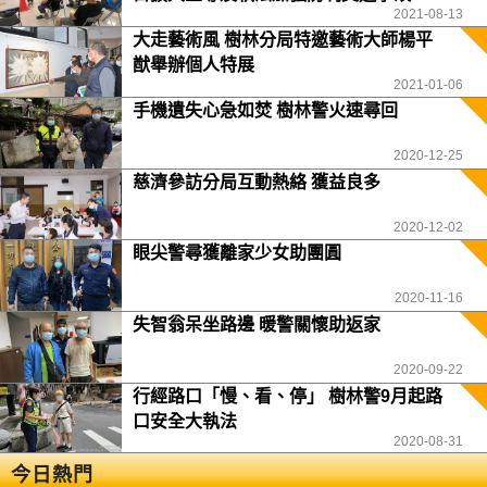
2021-08-13
大走藝術風 樹林分局特邀藝術大師楊平
猷舉辦個人特展
2021-01-06
手機遺失心急如焚 樹林警火速尋回
2020-12-25
慈濟參訪分局互動熱絡 獲益良多
2020-12-02
眼尖警尋獲離家少女助團圓
2020-11-16
失智翁呆坐路邊 暖警關懷助返家
2020-09-22
行經路口「慢、看、停」 樹林警9月起路
口安全大執法
2020-08-31
今日熱門