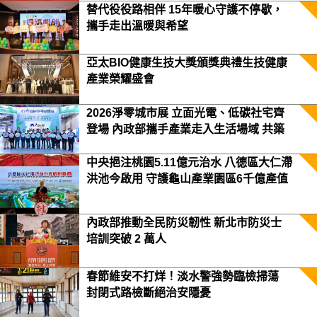
替代役役路相伴 15年暖心守護不停歇，
攜手走出溫暖與希望
亞太BIO健康生技大獎頒獎典禮生技健康
產業榮耀盛會
2026淨零城市展 立面光電、低碳社宅齊
登場 內政部攜手產業走入生活場域 共築
2050淨零願景
中央挹注桃園5.11億元治水 八德區大仁滯
洪池今啟用 守護龜山產業園區6千億產值
保障3.5萬居民安全
內政部推動全民防災韌性 新北市防災士
培訓突破 2 萬人
春節維安不打烊！淡水警強勢臨檢掃蕩
封閉式路檢斷絕治安隱憂