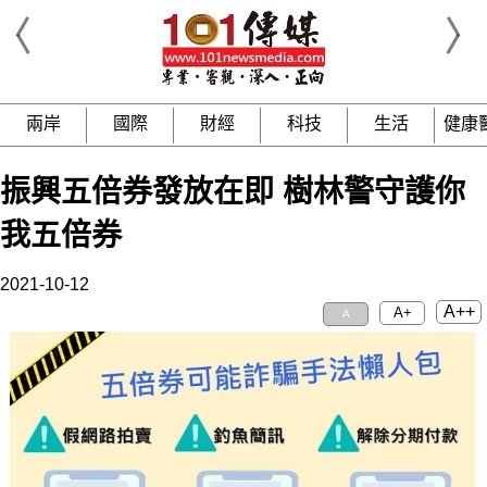
兩岸
國際
財經
科技
生活
健康
振興五倍券發放在即 樹林警守護你
我五倍券
2021-10-12
A++
A+
A