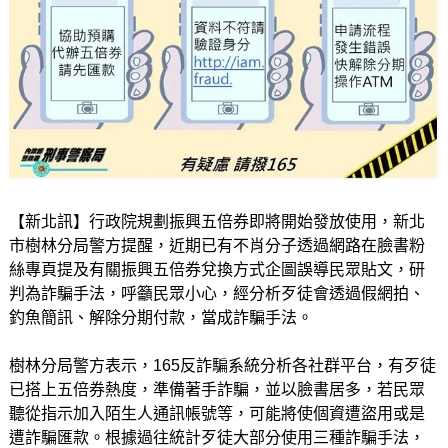
【新北訊】行政院規劃振興五倍券即將開始發放使用，新北
市樹林分局警方提醒，近期已有不肖分子透過網路在臉書粉
絲專頁提及有關振興五倍券兌換方式企圖誤導民眾貼文，研
判為詐騙手法，呼籲民眾小心，經分析歹徒會透過假網拍、
釣魚簡訊、解除分期付款，當成詐騙手法。
樹林分局警方表示，165反詐騙系統分析各社群平台，有歹徒
已搭上五倍券熱度，準備著手詐騙，並以臉書居多，若民眾
聽從指示加入陌生人通訊帳號等，可能將使個資遭盜用或是
遭詐騙匯款。根據過往統計歹徒大部分使用三種詐騙手法，