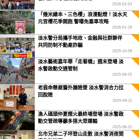
2026-02-03
「幾米繪本、三色櫻」浪漫點燈！淡水天
元宮櫻花季開跑 警曝免塞車攻略
2026-01-29
淡水警分局攜手地政、金融與社群夥伴
共同防制不動產詐騙
2025-10-09
淡水藝術嘉年華「走著橋」週末登場 淡
水警啟動交通管制
2025-09-25
老翁命懸屋簷外牆險墜 淡水警消合力拉
回脫險
2025-09-11
漁人碼頭仲夏煙火最終場登場 淡水警啟
動交管疏導籲多搭大眾運輸
2025-08-22
北市兄弟二子坪登山走散 淡水警消夜間