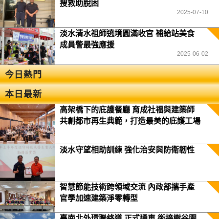
搜救助脫困
2025-07-10
淡水清水祖師遶境圓滿收官 補給站美食
成員警最強應援
2025-06-02
今日熱門
本日最新
高架橋下的庇護餐廳 育成社福與建築師
共創都市再生典範，打造最美的庇護工場
淡水守望相助訓練 強化治安與防衛韌性
智慧節能技術跨領域交流 內政部攜手產
官學加速建築淨零轉型
臺南北外環聯絡道 正式通車 銜接樹谷園