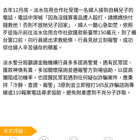
去年12月底，淡水信用合作社受理一名婦人接到自稱兒子的
電話，電話中哭喊「因為沒錢買毒品遭人毆打，請媽媽快付
錢救他！否則不放她兒子回家」，婦人一聽心急如焚，依照
歹徒指示前往淡水信用合作社欲匯款新臺幣150萬元，到了櫃
台窗口前，向行員遞出求救紙條，行員見狀立刻報警，成功
保住婦人辛苦儲存的積蓄。
淡水警分局籲請金融機構行員多多提高警覺，遇有民眾提、
匯款神情有異，多加關懷探詢並通報警方到場協助，以提高
攔阻成功機率。也提醒民眾若遇到任何疑似詐騙案件，應秉
持「冷靜、查證、報警」3原則並立即撥打165反詐騙諮詢專
線或110報案電話尋求協助，避免財產遭到不肖分子詐取。
本文評論：