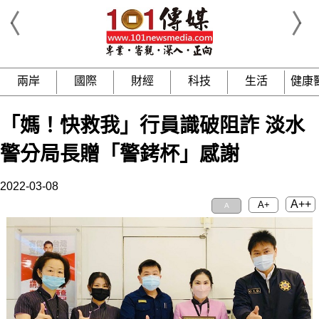
兩岸
國際
財經
科技
生活
健康
「媽！快救我」行員識破阻詐 淡水
警分局長贈「警銬杯」感謝
2022-03-08
A++
A+
A