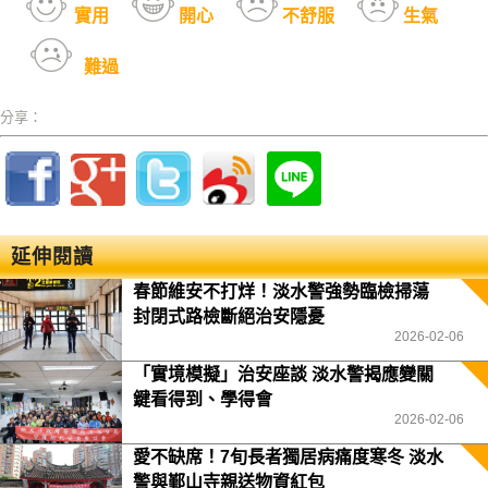
實用
開心
不舒服
生氣
難過
分享：
延伸閱讀
春節維安不打烊！淡水警強勢臨檢掃蕩
封閉式路檢斷絕治安隱憂
2026-02-06
「實境模擬」治安座談 淡水警揭應變關
鍵看得到、學得會
2026-02-06
愛不缺席！7旬長者獨居病痛度寒冬 淡水
警與鄞山寺親送物資紅包