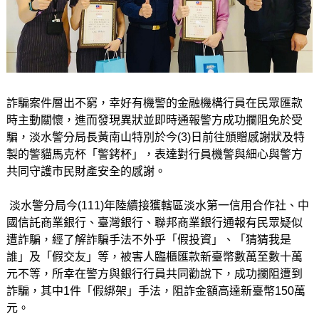
詐騙案件層出不窮，幸好有機警的金融機構行員在民眾匯款
時主動關懷，進而發現異狀並即時通報警方成功攔阻免於受
騙，淡水警分局長黃南山特別於今(3)日前往頒贈感謝狀及特
製的警貓馬克杯「警銬杯」，表達對行員機警與細心與警方
共同守護市民財產安全的感謝。
淡水警分局今(111)年陸續接獲轄區淡水第一信用合作社、中
國信託商業銀行、臺灣銀行、聯邦商業銀行通報有民眾疑似
遭詐騙，經了解詐騙手法不外乎「假投資」、「猜猜我是
誰」及「假交友」等，被害人臨櫃匯款新臺幣數萬至數十萬
元不等，所幸在警方與銀行行員共同勸說下，成功攔阻遭到
詐騙，其中1件「假綁架」手法，阻詐金額高達新臺幣150萬
元。