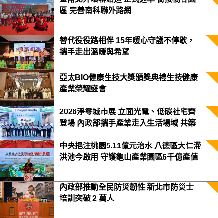
區 完善南科聯外路網
替代役役路相伴 15年暖心守護不停歇，
攜手走出溫暖與希望
亞太BIO健康生技大獎頒獎典禮生技健康
產業榮耀盛會
2026淨零城市展 立面光電、低碳社宅齊
登場 內政部攜手產業走入生活場域 共築
2050淨零願景
中央挹注桃園5.11億元治水 八德區大仁滯
洪池今啟用 守護龜山產業園區6千億產值
保障3.5萬居民安全
內政部推動全民防災韌性 新北市防災士
培訓突破 2 萬人