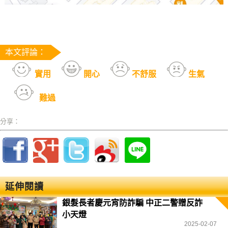
本文評論：
實用
開心
不舒服
生氣
難過
分享：
延伸閱讀
銀髮長者慶元宵防詐騙 中正二警贈反詐
小天燈
2025-02-07