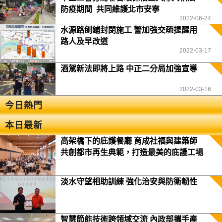
防疫期間 共同維護北市安寧
2022-06-24
水源路刨鋪封閉施工 警加強交疏提醒用
路人及早改道
2022-03-17
酒駕新法即將上路 中正二分局加強宣導
2022-03-16
今日熱門
本日最新
高架橋下的庇護餐廳 育成社福與建築師
共創都市再生典範，打造最美的庇護工場
淡水守望相助訓練 強化治安與防衛韌性
智慧節能技術跨領域交流 內政部攜手產