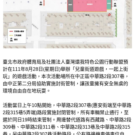
臺北市政府體育局及社團法人臺灣還我特色公園行動聯盟預
計在111年8月28日(星期日)舉辦「兒童街道遊戲，一起上街
玩」的遊戲活動，本次活動場所在中正區中華路2段307巷，
由中正第二分局協助實施封街管制，讓孩童擁有安全無虞的
環境自由自在地玩耍。
活動當日上午10點開始，中華路2段307巷(惠安街端至中華路
2段315巷5弄端)路段實施封閉管制，所有車輛禁止通行，至
遲於同日19時結束管制。周邊替代道路有西藏路、中華路2段
309巷、中華路2段311巷、中華路2段313巷及中華路2段315
巷，另中華路2段307巷活動路段，公有路邊機車停車位自