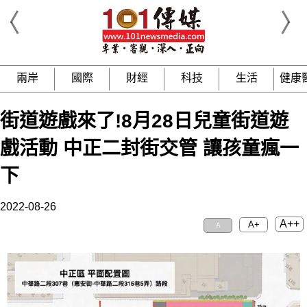
兩岸
國際
財經
科技
生活
健康
街道遊戲來了!8月28日兒童街道遊
戲活動 中正二封街交管 讓孩童瘋一
下
2022-08-26
A++
A+
A