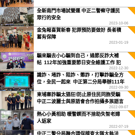
全新南門市場試營運 中正二警察守護民
眾行的安全
2023-10-06
金兔報喜賀新春 犯罪預防要做好 長者積
蓄有保障
2023-01-19
騙來騙去小心騙到自己，過節反詐大補
帖 112年加強重要節日安全維護工作 犯
2022-12-30
罪預防逗陣來
識詐、堵詐、阻詐、懲詐，打擊詐騙全方
位，全民一起來 中正第二分局舉辦111年
2022-09-30
聯合社區治安會議
柬埔寨詐騙太猖狂!防止原住民同胞受騙
中正二波麗士與原語會合作拍攝多族語言
2022-09-07
宣導影片
熱心小黃相助 暖警鍥而不捨助失智老婦
人返家
2022-07-19
中正二警分局聯合環保稽查大隊大執法