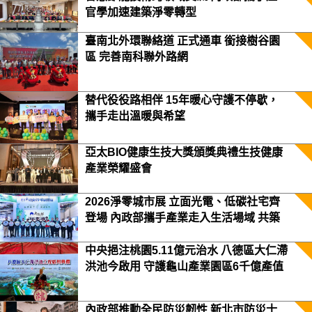
官學加速建築淨零轉型
臺南北外環聯絡道 正式通車 銜接樹谷園
區 完善南科聯外路網
替代役役路相伴 15年暖心守護不停歇，
攜手走出溫暖與希望
亞太BIO健康生技大獎頒獎典禮生技健康
產業榮耀盛會
2026淨零城市展 立面光電、低碳社宅齊
登場 內政部攜手產業走入生活場域 共築
2050淨零願景
中央挹注桃園5.11億元治水 八德區大仁滯
洪池今啟用 守護龜山產業園區6千億產值
保障3.5萬居民安全
內政部推動全民防災韌性 新北市防災士