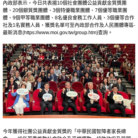
內政部表示，今日共表揚10個社會團體公益貢獻金質獎團
體、20個銀質獎團體、3個特優職業團體、7個優等職業團
體、9個甲等職業團體、8名優良會務工作人員、3個優等合作
社及1名實務人員，獲獎名單可至內政部合作及人民團體專區-
最新消息(https://www.moi.gov.tw/group.htm)查詢。
今年獲得社團公益貢獻金質獎的「中華民國智障者家長總