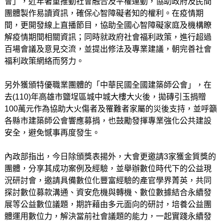
會」，近年著重推動社會融合及平權運動，協助政府及民間
團體製作易讀資訊，確保心智障礙者知的權利。在疫情期
間，更開發線上直播節目，協助全國心智障礙家庭及機構瞭
解疫情期間相關資訊；同時就政府社會福利政策，進行超過
百場會議及意見交流，並提出修法及專業建議，朝完善社會
福利政策網絡而努力。
另外獲頒特優職業團體的「中華民國全國建築師公會」，在
去(110)年高雄市鹽埕區城中城大樓大火後，拋磚引玉捐贈
100萬元作為協助大火傷者及罹難者家屬的災後支持，並呼籲
各縣市建築師公會響應募捐，也鼓勵發揮專業強化公共建設
安全，避免憾事再度發生。
內政部指出，今日除頒獎表揚外，大會更邀請3家獲金質獎的
團體，分享其成功案例及經驗，並舉辦數位時代下的公益現
況研討會，邀請具備數位化豐富經驗的產官學界菁英，共同
探討數位募款溝通、資安危機與轉機、數位數據結合永續發
展等公益數位議題，期許藉由多元面向的研討，培養公益團
體運用數位力，解決當前社會議題的能力，一起實踐永續發