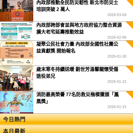
內政部推動全民防災韌性 新北市防災士
培訓突破 2 萬人
2026-03-04
內政部跨部會並與地方政府協力整合資源
擴大老宅延壽推動效益
2026-02-06
凝聚公民社會力量 內政部全國性社團公
益貢獻獎 開始報名
2026-01-30
歲末寒冬持續送暖 劉世芳溫馨關懷受傷
退役弟兄
2026-01-22
消防最高榮譽 77名防救災楷模獲頒「鳳
凰獎」
2026-01-15
今日熱門
本日最新