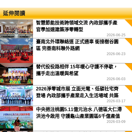
延伸閱讀
智慧節能技術跨領域交流 內政部攜手產
官學加速建築淨零轉型
2026-06-25
臺南北外環聯絡道 正式通車 銜接樹谷園
區 完善南科聯外路網
2026-06-23
替代役役路相伴 15年暖心守護不停歇，
攜手走出溫暖與希望
2026-06-03
2026淨零城市展 立面光電、低碳社宅齊
登場 內政部攜手產業走入生活場域 共築
2026-03-17
2050淨零願景
中央挹注桃園5.11億元治水 八德區大仁滯
洪池今啟用 守護龜山產業園區6千億產值
2026-03-09
保障3.5萬居民安全