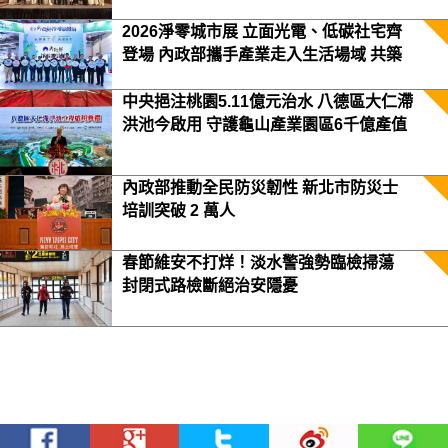
2026淨零城市展 立面光電、低碳社宅齊
登場 內政部攜手產業走入生活場域 共築
2050淨零願景
中央挹注桃園5.11億元治水 八德區大仁滯
洪池今啟用 守護龜山產業園區6千億產值
保障3.5萬居民安全
內政部推動全民防災韌性 新北市防災士
培訓突破 2 萬人
春節維安不打烊！淡水警強勢臨檢掃蕩
封閉式路檢斷絕治安隱憂