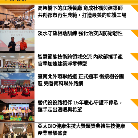
高架橋下的庇護餐廳 育成社福與建築師
共創都市再生典範，打造最美的庇護工場
淡水守望相助訓練 強化治安與防衛韌性
智慧節能技術跨領域交流 內政部攜手產
官學加速建築淨零轉型
臺南北外環聯絡道 正式通車 銜接樹谷園
區 完善南科聯外路網
替代役役路相伴 15年暖心守護不停歇，
攜手走出溫暖與希望
亞太BIO健康生技大獎頒獎典禮生技健康
產業榮耀盛會