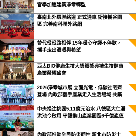
官學加速建築淨零轉型
臺南北外環聯絡道 正式通車 銜接樹谷園
區 完善南科聯外路網
替代役役路相伴 15年暖心守護不停歇，
攜手走出溫暖與希望
亞太BIO健康生技大獎頒獎典禮生技健康
產業榮耀盛會
2026淨零城市展 立面光電、低碳社宅齊
登場 內政部攜手產業走入生活場域 共築
2050淨零願景
中央挹注桃園5.11億元治水 八德區大仁滯
洪池今啟用 守護龜山產業園區6千億產值
保障3.5萬居民安全
內政部推動全民防災韌性 新北市防災士