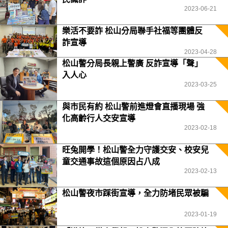
2023-06-21
樂活不要詐 松山分局聯手社福等團體反
詐宣導
2023-04-28
松山警分局長親上警廣 反詐宣導「聲」
入人心
2023-03-25
與市民有約 松山警前進燈會直播現場 強
化高齡行人交安宣導
2023-02-18
旺兔開學！松山警全力守護交安、校安兒
童交通事故這個原因占八成
2023-02-13
松山警夜市踩街宣導，全力防堵民眾被騙
2023-01-19