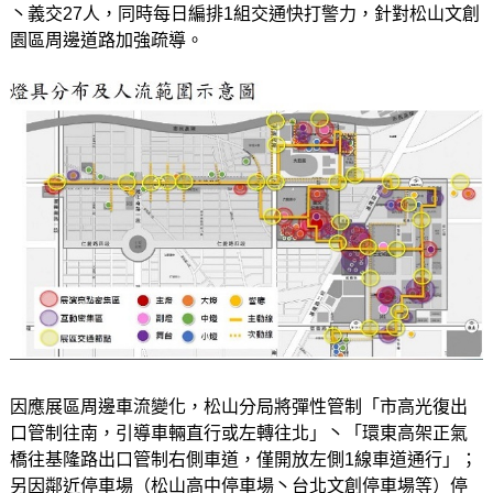
丶義交27人，同時每日編排1組交通快打警力，針對松山文創
園區周邊道路加強疏導。
因應展區周邊車流變化，松山分局將彈性管制「市高光復出
口管制往南，引導車輛直行或左轉往北」丶「環東高架正氣
橋往基隆路出口管制右側車道，僅開放左側1線車道通行」；
另因鄰近停車場（松山高中停車場丶台北文創停車場等）停