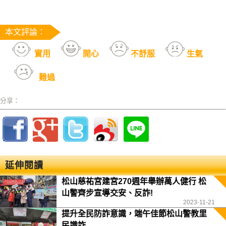
本文評論：
實用
開心
不舒服
生氣
難過
分享：
延伸閱讀
松山慈祐宮建宮270週年舉辦萬人健行 松
山警齊步宣導交安、反詐!
2023-11-21
提升全民防詐意識，端午佳節松山警教里
民識詐