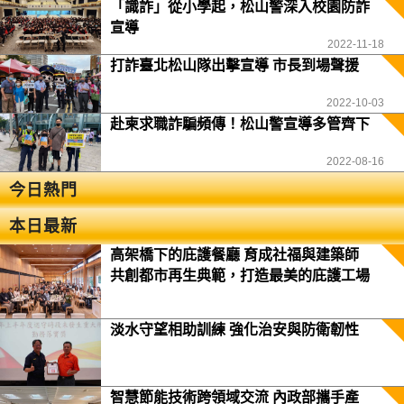
「識詐」從小學起，松山警深入校園防詐
宣導
2022-11-18
打詐臺北松山隊出擊宣導 市長到場聲援
2022-10-03
赴柬求職詐騙頻傳！松山警宣導多管齊下
2022-08-16
今日熱門
本日最新
高架橋下的庇護餐廳 育成社福與建築師
共創都市再生典範，打造最美的庇護工場
淡水守望相助訓練 強化治安與防衛韌性
智慧節能技術跨領域交流 內政部攜手產