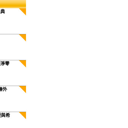
生典
築淨零
聯外
暖與希