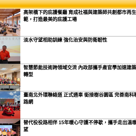
高架橋下的庇護餐廳 育成社福與建築師共創都市再
範，打造最美的庇護工場
淡水守望相助訓練 強化治安與防衛韌性
智慧節能技術跨領域交流 內政部攜手產官學加速建
轉型
臺南北外環聯絡道 正式通車 銜接樹谷園區 完善南科
路網
替代役役路相伴 15年暖心守護不停歇，攜手走出溫
望