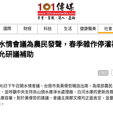
國際
財經
科技
生活
健康醫美
社會
水情會議為農民發聲，春季雜作停灌
允研議補助
A
16)日下午召開水情會議，台南市長黃偉哲親自出席，為南部農
償，並呼籲中央支持烏山頭水庫淨水處理廠、白河水庫的更新改
與庫容量。對於黃偉哲的建議，會議主席鄭文燦均正面肯定，並
議。