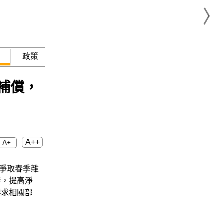
政策
急難救助
補償，
A++
A+
民爭取春季雜
善，提高淨
要求相關部