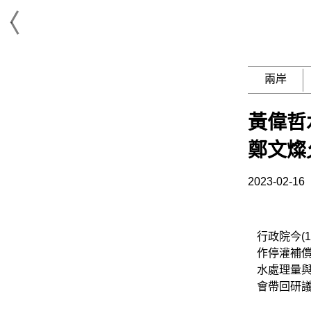
兩岸
黃偉哲
鄭文燦
2023-02-16
行政院今(
作停灌補
水處理量
會帶回研