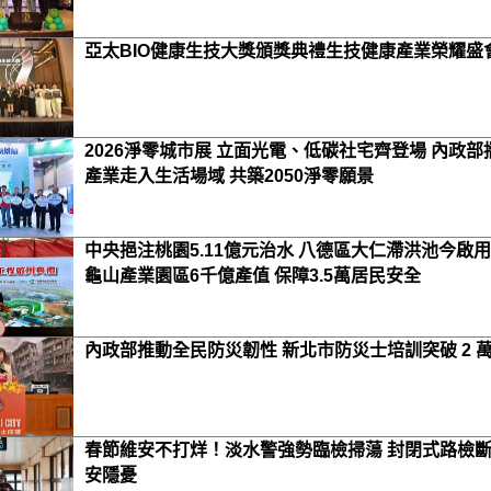
亞太BIO健康生技大獎頒獎典禮生技健康產業榮耀盛
2026淨零城市展 立面光電、低碳社宅齊登場 內政部
產業走入生活場域 共築2050淨零願景
中央挹注桃園5.11億元治水 八德區大仁滯洪池今啟用
龜山產業園區6千億產值 保障3.5萬居民安全
內政部推動全民防災韌性 新北市防災士培訓突破 2 
春節維安不打烊！淡水警強勢臨檢掃蕩 封閉式路檢
安隱憂