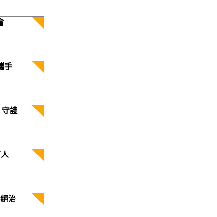
會
攜手
 守護
萬人
斷絕治