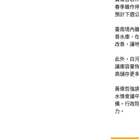
春季雜作
預計下週
臺南境內雖
善水庫，
改善，讓
此外，白河
讓庫容量恢
高儲存更
黃偉哲強
水情會議
備。行政
力。