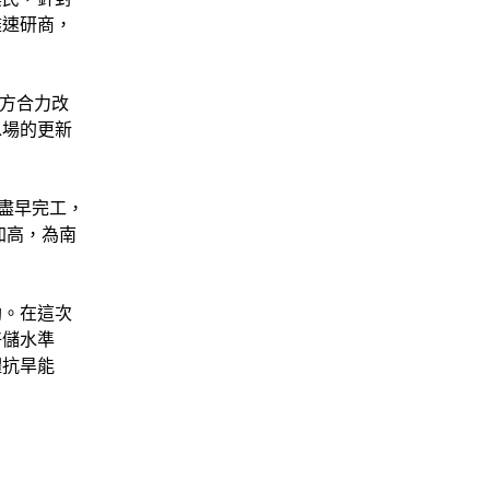
盡速研商，
地方合力改
水場的更新
盡早完工，
加高，為南
助。在這次
好儲水準
體抗旱能