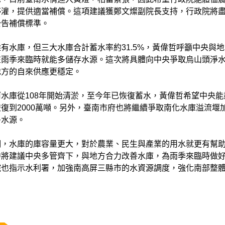
停灌，提供適當補償。這項建議獲鄭文燦副院長支持，行政院將
公告補償標準。
有水庫，但三大水庫合計蓄水率約31.5%，黃偉哲呼籲中央與
在雨季來臨時就能多儲存水源。這次將具體向中央爭取烏山頭淨
地方的自來供應更穩定。
水庫從108年開始清淤，至今年已恢復蓄水，黃偉哲希望中央能
復到2000萬噸。另外，臺南市府也將繼續爭取南化水庫溢流堰
多水源。
調，水庫的庫容量更大，對於農業、民生與產業的用水就更有幫
中將建議中央多管齊下，與地方合力改善水庫，為雨季來臨時做
院也指示水利署，加強南高屏三縣市的水資源調度，強化南部整