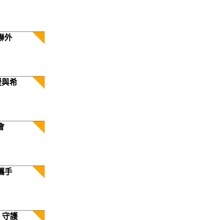
聯外
暖與希
會
攜手
 守護