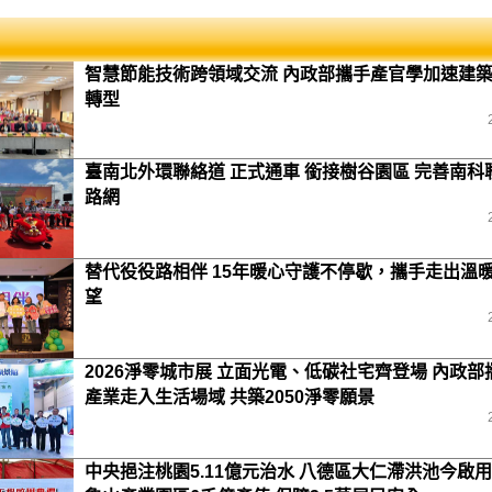
智慧節能技術跨領域交流 內政部攜手產官學加速建
轉型
臺南北外環聯絡道 正式通車 銜接樹谷園區 完善南科
路網
替代役役路相伴 15年暖心守護不停歇，攜手走出溫
望
2026淨零城市展 立面光電、低碳社宅齊登場 內政部
產業走入生活場域 共築2050淨零願景
中央挹注桃園5.11億元治水 八德區大仁滯洪池今啟用