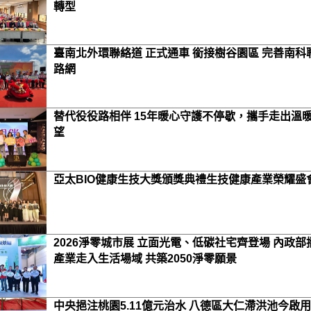
轉型
臺南北外環聯絡道 正式通車 銜接樹谷園區 完善南科
路網
替代役役路相伴 15年暖心守護不停歇，攜手走出溫
望
亞太BIO健康生技大獎頒獎典禮生技健康產業榮耀盛
2026淨零城市展 立面光電、低碳社宅齊登場 內政部
產業走入生活場域 共築2050淨零願景
中央挹注桃園5.11億元治水 八德區大仁滯洪池今啟用