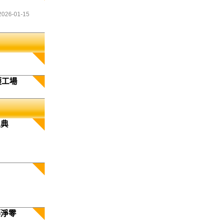
2026-01-15
護工場
生典
築淨零