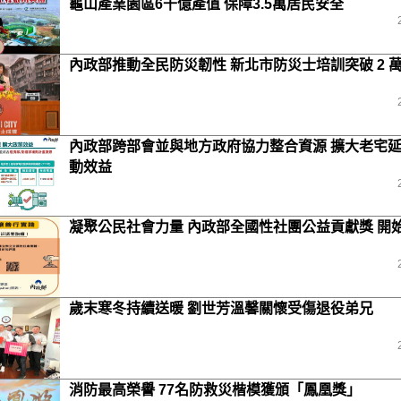
龜山產業園區6千億產值 保障3.5萬居民安全
內政部推動全民防災韌性 新北市防災士培訓突破 2 
內政部跨部會並與地方政府協力整合資源 擴大老宅
動效益
凝聚公民社會力量 內政部全國性社團公益貢獻獎 開
歲末寒冬持續送暖 劉世芳溫馨關懷受傷退役弟兄
消防最高榮譽 77名防救災楷模獲頒「鳳凰獎」