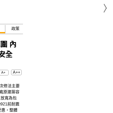
政策
急難救助
圍 內
安全
A++
A+
這次修法主要
放寬原建築容
，放寬為包
21前耐震
受惠，整體