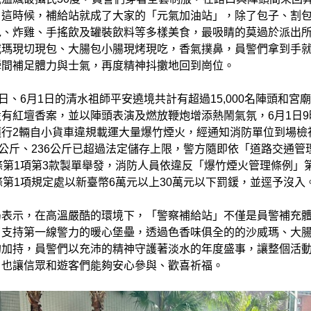
，這時候，補給站就成了大家的「元氣加油站」，除了包子、割
包、炸雞、手搖飲及罐裝飲料等多樣美食，最吸睛的莫過於派出
威瑪現切現包、大腸包小腸現烤現吃，香氣撲鼻，員警們拿到手
瞬間補足體力與士氣，再度精神抖擻地回到崗位。
1日、6月1日的清水祖師平安遶境共計有超過15,000名陣頭和宮
有紅壇香案，並以陣頭表演及燃放鞭炮增添熱鬧氣氛，6月1日9
隨行2輛自小貨車違規載運大量爆竹煙火，經通知消防單位到場檢
2公斤、236公斤已超過法定儲存上限，警方隨即依「道路交通管
條第1項第3款製單舉發，消防人員依違反「爆竹煙火管理條例」第
條第1項規定處以新臺幣6萬元以上30萬元以下罰鍰，並逕予沒入
局表示，在高溫嚴酷的環境下，「警察補給站」不僅是員警補充
了支持第一線警力的暖心堡壘，透過色香味俱全的的沙威瑪、大
的加持，員警們以充沛的精神守護著淡水的年度盛事，讓整個活
，也讓信眾和遊客們能夠安心參與、歡喜祈福。