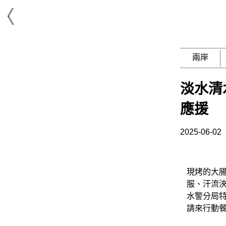
兩岸
淡水清
應援
2025-06-02
現烤的大
服、汗流
水警分局
請來行動