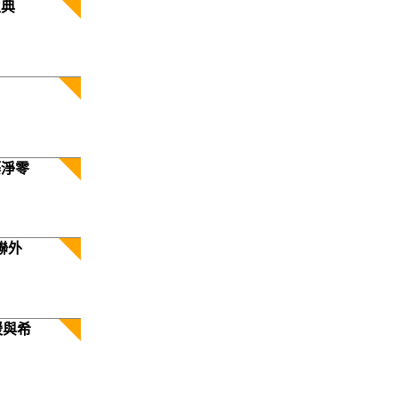
生典
築淨零
聯外
暖與希