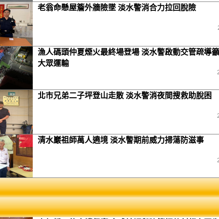
老翁命懸屋簷外牆險墜 淡水警消合力拉回脫險
漁人碼頭仲夏煙火最終場登場 淡水警啟動交管疏導
大眾運輸
北市兄弟二子坪登山走散 淡水警消夜間搜救助脫困
清水巖祖師萬人遶境 淡水警期前威力掃蕩防滋事