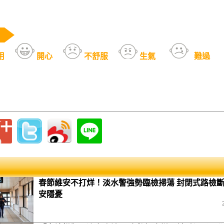
用
開心
不舒服
生氣
難過
春節維安不打烊！淡水警強勢臨檢掃蕩 封閉式路檢
安隱憂