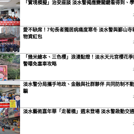
「實境模擬」治安座談 淡水警揭應變關鍵看得到、
愛不缺席！7旬長者獨居病痛度寒冬 淡水警與鄞山寺
物資紅包
「幾米繪本、三色櫻」浪漫點燈！淡水天元宮櫻花季
警曝免塞車攻略
淡水警分局攜手地政、金融與社群夥伴 共同防制不
騙
淡水藝術嘉年華「走著橋」週末登場 淡水警啟動交