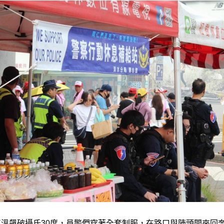
溫飆破攝氏30度，員警們穿著全套制服，在路口與陣頭間來回