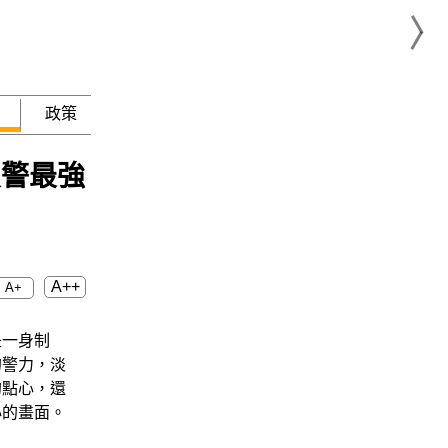
政策
急難救助
員警最強
A++
A+
是一身制
的警力，淡
的點心，還
心的畫面。