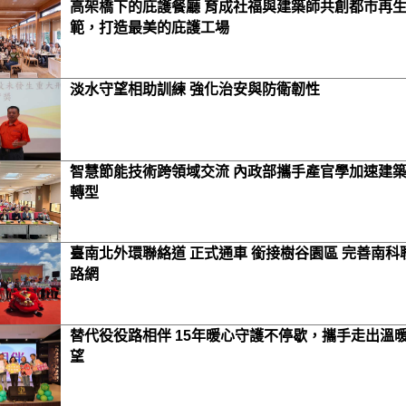
高架橋下的庇護餐廳 育成社福與建築師共創都市再
範，打造最美的庇護工場
淡水守望相助訓練 強化治安與防衛韌性
智慧節能技術跨領域交流 內政部攜手產官學加速建
轉型
臺南北外環聯絡道 正式通車 銜接樹谷園區 完善南科
路網
替代役役路相伴 15年暖心守護不停歇，攜手走出溫
望