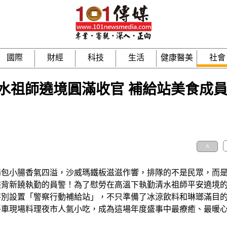
國際
財經
科技
生活
健康醫美
社會
水祖師遶境圓滿收官 補給站美食成
A
腸包小腸香氣四溢，沙威瑪鐵板滋滋作響，排隊的不是民眾，而
浹背新饒執勤的員警！為了慰勞在高溫下執勤清水祖師平安遶境
特別設置「警察行動補給站」，不只準備了冰涼飲料和琳瑯滿目
餐車現場料理夜市人氣小吃，成為這場年度盛事中最療癒、最暖