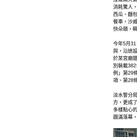
消耗驚人
西瓜、麵
餐車，沙
快朵頤，
今年5月3
與，沿途設
於某宮廟
別裝載38
例」第29
項、第28
淡水警分
方，更成
多樣點心
圓滿落幕