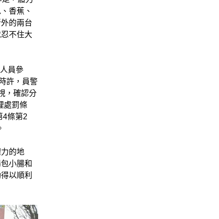
包、香蕉、
所外的兩台
就忍不住大
廟人員參
時許，員警
視，確認分
理處罰條
4條第2
。
體力的地
腸包小腸和
動得以順利