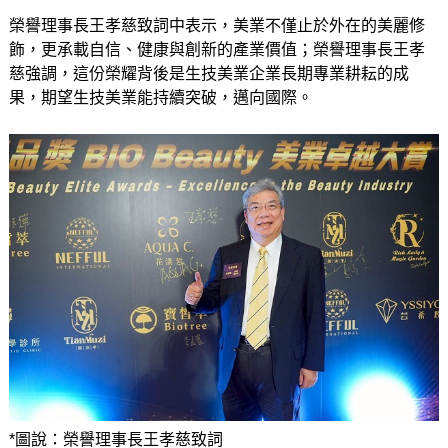
榮譽理事長王孝慈致詞中表示，美業不僅止於外在的美麗修
飾，更承載自信、健康與創新的產業價值；榮譽理事長王孝
慈強調，這份榮耀背後是生技美業企業長期專業耕耘的成
果，期望生技美業能持續突破，邁向國際。
*圖說：榮譽理事長王孝慈致詞