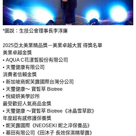
*圖說：生技公會理事長李淳廉
2025亞太美業精品獎－美業卓越大賞 得獎名單
美業卓越金獎
• AQUA C花漾皙股份有限公司
• 天璽健康有限公司
消費者信賴金獎
• 新加坡商妮芙露國際台灣分公司
• 天璽健康～ 寶皙萃 Biotree
• 悅緹妍美學診所
最受歡迎人氣商品金獎
• 天璽健康 ～寶皙萃 Biotree《冰晶雪草飲》
年度超有感修護保養獎
• 妮芙露國際《NEOSEKI 妮之淬保養品》
• 蓁田有限公司《田沐子 長效保濕精華露》