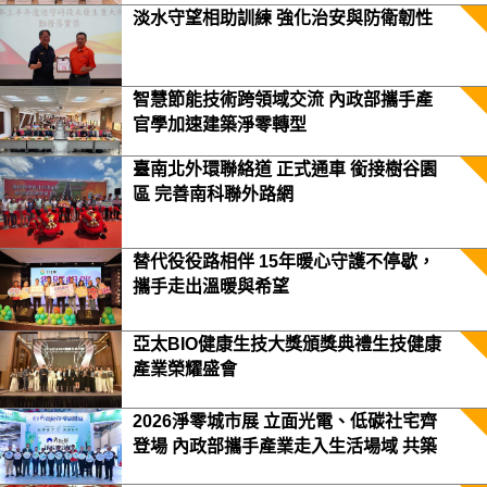
淡水守望相助訓練 強化治安與防衛韌性
智慧節能技術跨領域交流 內政部攜手產
官學加速建築淨零轉型
臺南北外環聯絡道 正式通車 銜接樹谷園
區 完善南科聯外路網
替代役役路相伴 15年暖心守護不停歇，
攜手走出溫暖與希望
亞太BIO健康生技大獎頒獎典禮生技健康
產業榮耀盛會
2026淨零城市展 立面光電、低碳社宅齊
登場 內政部攜手產業走入生活場域 共築
2050淨零願景