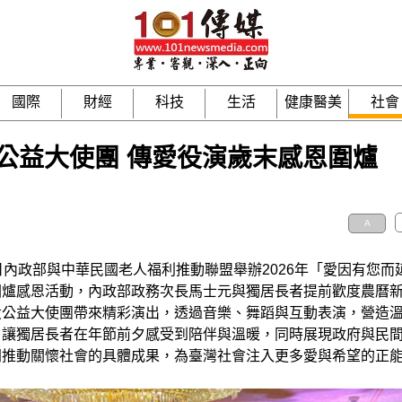
國際
財經
科技
生活
健康醫美
社會
公益大使團 傳愛役演歲末感恩圍爐
A
日內政部與中華民國老人福利推動聯盟舉辦2026年「愛因有您而
圍爐感恩活動，內政部政務次長馬士元與獨居長者提前歡度農曆
役公益大使團帶來精彩演出，透過音樂、舞蹈與互動表演，營造
，讓獨居長者在年節前夕感受到陪伴與溫暖，同時展現政府與民
同推動關懷社會的具體成果，為臺灣社會注入更多愛與希望的正