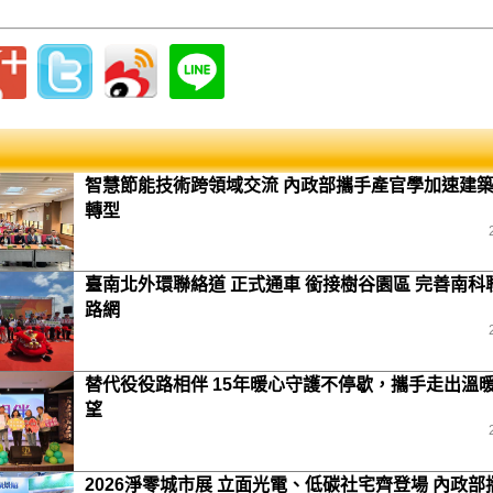
智慧節能技術跨領域交流 內政部攜手產官學加速建
轉型
臺南北外環聯絡道 正式通車 銜接樹谷園區 完善南科
路網
替代役役路相伴 15年暖心守護不停歇，攜手走出溫
望
2026淨零城市展 立面光電、低碳社宅齊登場 內政部