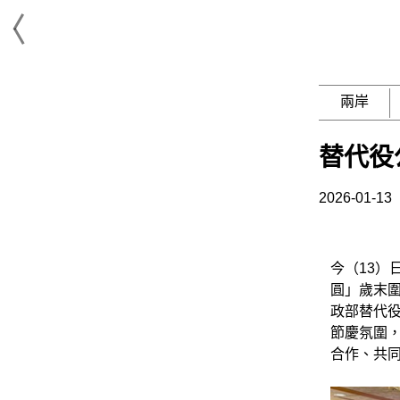
兩岸
替代役
2026-01-13
今（13）
圓」歲末
政部替代
節慶氛圍
合作、共