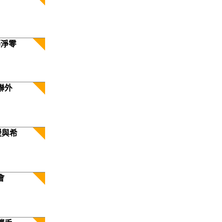
築淨零
聯外
暖與希
會