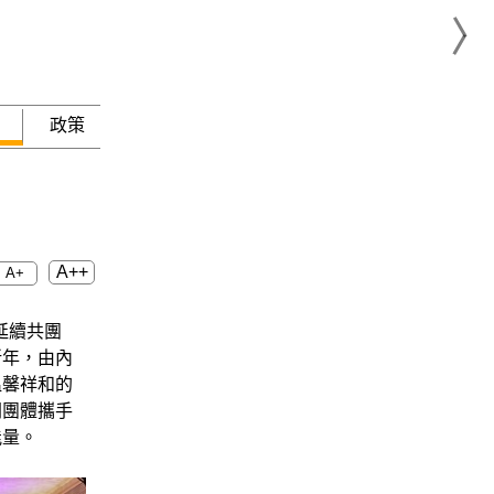
政策
急難救助
A++
A+
延續共團
新年，由內
溫馨祥和的
間團體攜手
能量。