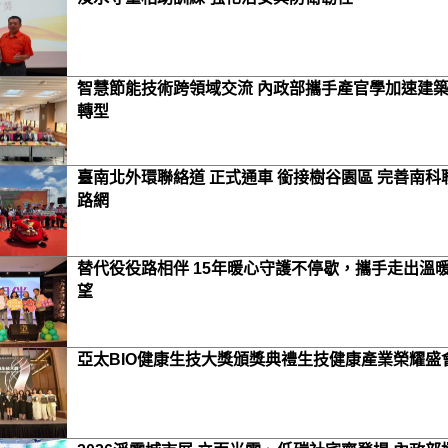
智慧節能技術跨領域交流 內政部攜手產官學加速建
轉型
臺南北外環聯絡道 正式通車 銜接樹谷園區 完善南科
路網
替代役役路相伴 15年暖心守護不停歇，攜手走出溫
望
亞太BIO健康生技大獎頒獎典禮生技健康產業榮耀盛