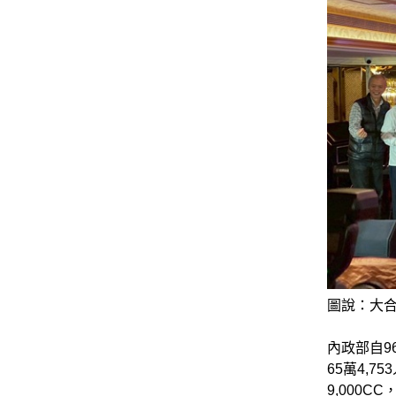
圖說：大合
內政部自9
65萬4,7
9,000