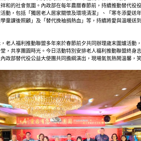
暖祥和的社會氛圍。內政部在每年農曆春節前，持續推動替代役
懷活動，包括「獨居老人居家關懷及環境清潔」、「寒冬添愛送
懷學童課後照顧」及「替代挽袖捐熱血」等，持續將愛與溫暖送
示，老人福利推動聯盟多年來於春節前夕共同辦理歲末圍爐活動
一堂，共享團圓時光。今日活動特別安排老人福利推動聯盟終身
及內政部替代役公益大使團共同擔綱演出，現場氣氛熱鬧溫馨，