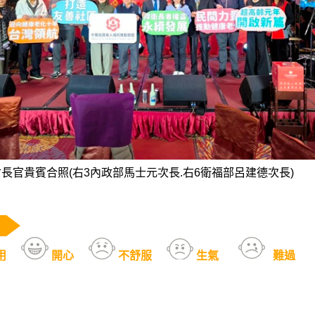
長官貴賓合照(右3內政部馬士元次長.右6衛福部呂建德次長)
用
開心
不舒服
生氣
難過