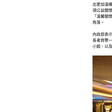
出更加溫
項公益關
「溫馨關
角落。
內政部表
長者齊聚
小姐，以