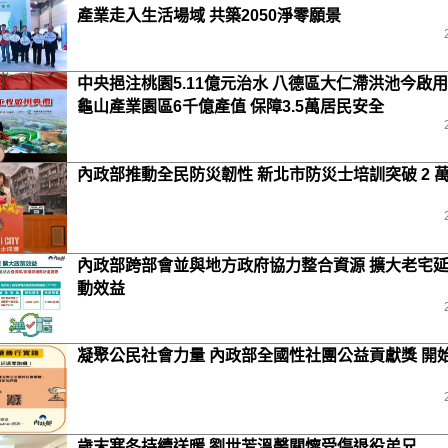
產業走入生活場域 共築2050淨零願景
中央挹注桃園5.11億元治水 八德區大仁滯洪池今啟用
龜山產業園區6千億產值 保障3.5萬居民安全
內政部推動全民防災韌性 新北市防災士培訓突破 2 
內政部跨部會並與地方政府協力整合資源 擴大老宅
動效益
凝聚公民社會力量 內政部全國性社團公益貢獻獎 開
歲末寒冬持續送暖 劉世芳溫馨關懷受傷退役弟兄