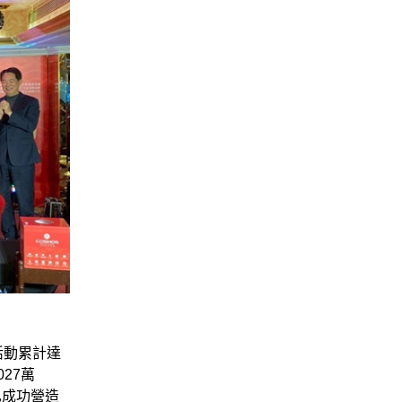
活動累計達
027萬
也成功營造