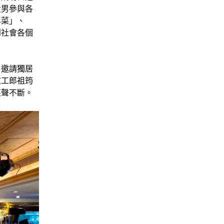
役男參與各
年菜」、
到社會各個
，邀請獨居
志工郎祖筠
笑聲不斷。