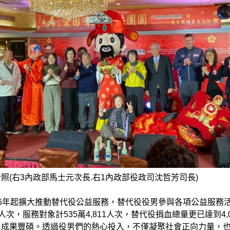
照(右3內政部馬士元次長.右1內政部役政司沈哲芳司長)
6年起擴大推動替代役公益服務，替代役役男參與各項公益服務
53人次，服務對象計535萬4,811人次，替代役捐血總量更已達到4,
CC，成果豐碩。透過役男們的熱心投入，不僅凝聚社會正向力量，