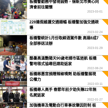
板橋警勤務中發現弱勢，偕新北市美心同
濟會前往關懷
2023-03-01
228連假維護交通順暢 板橋警加強交通疏
導
2023-02-24
板橋警統計1月份取締酒駕件數 高達8成7
全部移送法辦
2023-01-29
酷暑高溫艷陽天90歲老婦市區迷航 板橋
警地毯式協尋迅速助返家
2022-08-24
板橋慈惠宮捐贈辣椒噴劑 助板橋警展現
公權力
2022-03-11
板橋尋人高手 春節年前夕助失聯22年無
名屍返家
2022-01-27
加強機車及電動自行車事故肇因防制 板