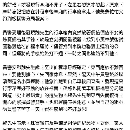
的餅乾，才發現行李廂不見了，左思右想這才想起，原來下
車時忘記把放在計程車後車廂的行李廂拿走，他急急忙忙又
跑到板橋警分局報案。
員警受理後發現魏先生的行李箱內竟然放著價值價值不斐的
珠寶鑽石與手鍊，於是立刻調閱監視器，找到小黃車號後試
圖聯繫這名計程車運將，儘管找到車牌也聯繫上運將的公
司，但運將的手機始終打不通，一時之間也連絡不到他。
員警安慰魏先生說，至少計程車已經確定，東西應該不難回
來，要他別擔心，先回家休息，果然，隔天中午員警終於聯
繫到這名小黃運將，他急忙跑到自己車後廂查看，發現這只
行李箱完好不動的放在裡面，運將也開著車到板橋警分局返
還這「史上最昂貴」的遺失物。魏先生見到東西失而復得，
開心的緊握員警雙手，也跟運將表達謝意，並說自己的粗心
讓員警辛苦了一天，實在感到很不好意思!
魏先生表示，珠寶鑽石及手鍊是祖傳的紀念物，對他一家人