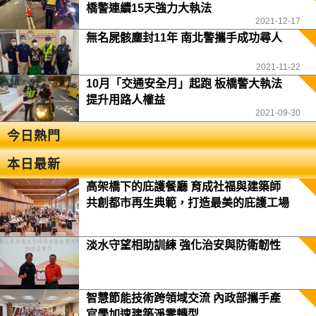
橋警連續15天強力大執法
2021-12-17
無名屍骸塵封11年 南北警攜手成功尋人
2021-11-22
10月「交通安全月」起跑 板橋警大執法
提升用路人權益
2021-09-30
今日熱門
本日最新
高架橋下的庇護餐廳 育成社福與建築師
共創都市再生典範，打造最美的庇護工場
淡水守望相助訓練 強化治安與防衛韌性
智慧節能技術跨領域交流 內政部攜手產
官學加速建築淨零轉型