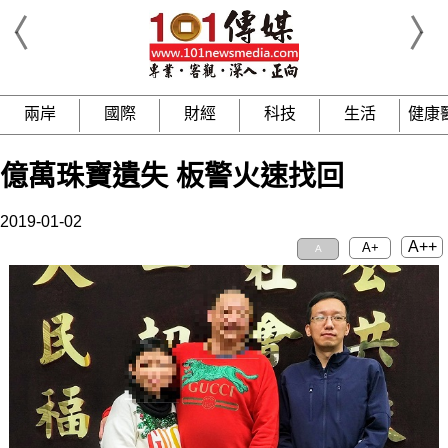
兩岸
國際
財經
科技
生活
健康
億萬珠寶遺失 板警火速找回
2019-01-02
A++
A+
A