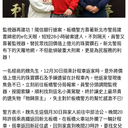
監視器再建功！陽信銀行搶案，板橋警方靠著新北市警局建
置綿密的e化天眼，短短28小時破案逮人，不到隔天，員警又
靠著監視器，替民眾找回價值上億元的珠寶鑽石，新北警局
布下的天羅地網，不但能偵破重大刑案，更是為民服務的利
器！
一名經商的魏先生，12月30日搭乘計程車返家時，意外將價
值上億元的珠寶鑽石及手鍊遺留在計程車內，他返家發現後
焦急不已，立刻前往板橋警分局報案，員警分頭調閱監視
器，按圖索驥，順利找到這名小黃駕駛，終於讓史上最昂貴
的遺失物「物歸原主」，失主對於板橋警方的幫忙感激不已!
警方表示，魏先生這個月30日與家人前往中部洽公，晚間20
時許搭乘高鐵返回新北板橋，在板橋火車站外攔了一輛計程
車，搭車返回新莊住處，回到家直到晚間23時許，要找女兒