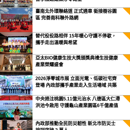
臺南北外環聯絡道 正式通車 銜接樹谷園
區 完善南科聯外路網
替代役役路相伴 15年暖心守護不停歇，
攜手走出溫暖與希望
亞太BIO健康生技大獎頒獎典禮生技健康
產業榮耀盛會
2026淨零城市展 立面光電、低碳社宅齊
登場 內政部攜手產業走入生活場域 共築
2050淨零願景
中央挹注桃園5.11億元治水 八德區大仁滯
洪池今啟用 守護龜山產業園區6千億產值
保障3.5萬居民安全
內政部推動全民防災韌性 新北市防災士