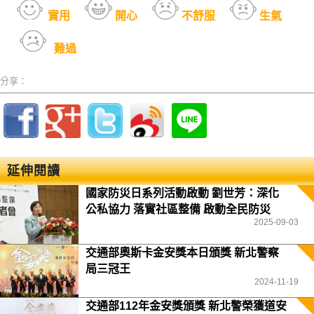
實用
開心
不舒服
生氣
難過
分享：
延伸閱讀
國家防災日系列活動啟動 劉世芳：深化
公私協力 落實社區整備 啟動全民防災
2025-09-03
交通部奧斯卡金安獎本日頒獎 新北警察
局三冠王
2024-11-19
交通部112年金安獎頒獎 新北警榮獲道安