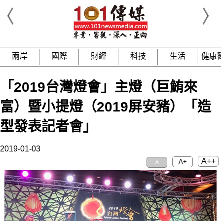
兩岸
國際
財經
科技
生活
健康
「2019台灣燈會」主燈（巨鮪來
富）暨小提燈（2019屏安豬）「造
型發表記者會」
2019-01-03
A++
A+
A