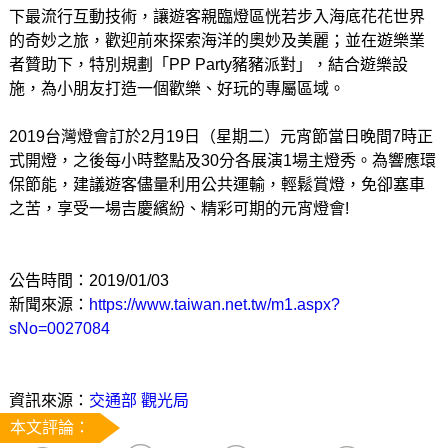
下最流行互動技術，讓遊客親臨燈區恍若步入海底花花世界
的奇妙之旅，歡迎前來探索海洋的奧妙及美麗；並在遊樂業
者贊助下，特別規劃「PP Party豬豬派對」，結合遊樂設
施，為小朋友打造一個歡樂、好玩的專屬區域。
2019台灣燈會訂於2月19日（星期二）元宵節當日晚間7時正
式開燈，之後每小時整點及30分各展演1場主燈秀。為響應環
保節能，建議遊客儘量利用公共運輸，輕鬆賞燈，免卻塞車
之苦，享受一場吉慶繽紛、精彩可期的元宵燈會!
公告時間：2019/01/03
新聞來源：
https://www.taiwan.net.tw/m1.aspx?
sNo=0027084
資訊來源：
交通部 觀光局
本文評論：