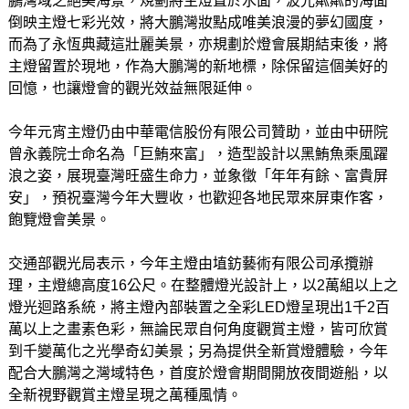
鵬灣域之絕美海景，規劃將主燈置於水面，波光粼粼的海面
倒映主燈七彩光效，將大鵬灣妝點成唯美浪漫的夢幻國度，
而為了永恆典藏這壯麗美景，亦規劃於燈會展期結束後，將
主燈留置於現地，作為大鵬灣的新地標，除保留這個美好的
回憶，也讓燈會的觀光效益無限延伸。
今年元宵主燈仍由中華電信股份有限公司贊助，並由中研院
曾永義院士命名為「巨鮪來富」，造型設計以黑鮪魚乘風躍
浪之姿，展現臺灣旺盛生命力，並象徵「年年有餘、富貴屏
安」，預祝臺灣今年大豐收，也歡迎各地民眾來屏東作客，
飽覽燈會美景。
交通部觀光局表示，今年主燈由埴鈁藝術有限公司承攬辦
理，主燈總高度16公尺。在整體燈光設計上，以2萬組以上之
燈光迴路系統，將主燈內部裝置之全彩LED燈呈現出1千2百
萬以上之畫素色彩，無論民眾自何角度觀賞主燈，皆可欣賞
到千變萬化之光學奇幻美景；另為提供全新賞燈體驗，今年
配合大鵬灣之灣域特色，首度於燈會期間開放夜間遊船，以
全新視野觀賞主燈呈現之萬種風情。