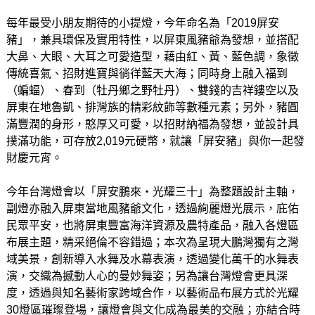
每年最受小朋友期待的小提燈，今年命名為「2019屏安
豬」，兼具環保及實用特性，以屏東風豬爺為發想，並搭配
大鼻、大眼、大耳之可愛造型，藉由紅、黃、藍色調，象徵
傳統喜氣、招財進寶與徜徉藍天大海；同時身上融入福到
（蝙蝠）、春到（牡丹鄉之野牡丹）、雙錢的吉祥鏤空以及
屏東在地魯凱、排灣族的精彩紋飾等數種元素；另外，豬圓
滿豐潤的身形，憨厚又可愛，以招財納福為發想，並設計具
撲滿功能，可存放2,019元硬幣，就讓「屏安豬」與你一起發
財慶元宵。
今年台灣燈會以「屏安鵬來‧光耀三十」為整題設計主軸，
副燈亦融入屏東當地風豬爺文化，透過絢麗燈光展示，庇佑
民眾平安，也將屏東豐富海洋資源及農特產品，融入各燈區
布展主題，精采絕倫不容錯過；本次為呈現大鵬灣獨有之灣
域美景，創新導入水舞及水幕表演，透過變化萬千的水舞表
演，交織為撼動人心的曼妙舞姿；另為讓台灣燈會更具深
度，透過與知名藝術家跨域合作，以藝術品布展方式於光耀
30燈區璀璨登場，讓燈會與文化成為最美的交融；亦結合時