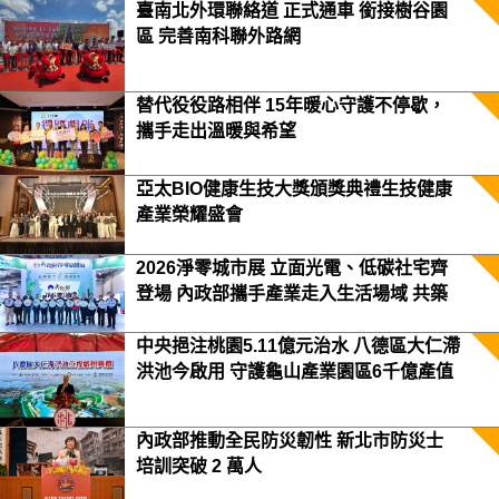
臺南北外環聯絡道 正式通車 銜接樹谷園
區 完善南科聯外路網
替代役役路相伴 15年暖心守護不停歇，
攜手走出溫暖與希望
亞太BIO健康生技大獎頒獎典禮生技健康
產業榮耀盛會
2026淨零城市展 立面光電、低碳社宅齊
登場 內政部攜手產業走入生活場域 共築
2050淨零願景
中央挹注桃園5.11億元治水 八德區大仁滯
洪池今啟用 守護龜山產業園區6千億產值
保障3.5萬居民安全
內政部推動全民防災韌性 新北市防災士
培訓突破 2 萬人