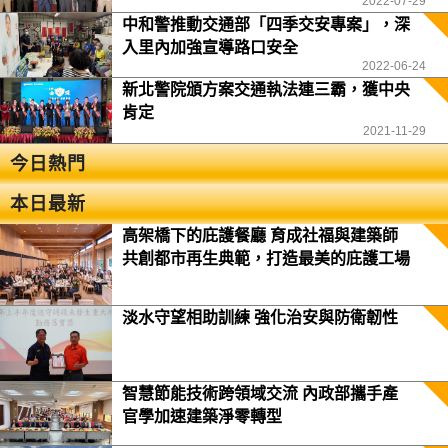
2022-07-29
中和警推動交通部「四季交安專案」，深
入里內加強宣導路口安全
2022-06-24
新北警院頒方案交通執法連三霸，獲中央
肯定
2021-11-29
今日熱門
本日最新
高架橋下的庇護餐廳 育成社福與建築師
共創都市再生典範，打造最美的庇護工場
淡水守望相助訓練 強化治安與防衛韌性
智慧節能技術跨領域交流 內政部攜手產
官學加速建築淨零轉型