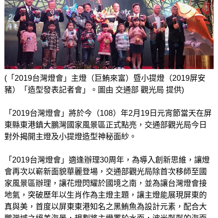
(「2019台灣燈會」主燈（巨鮪來富）暨小提燈（2019屏安
豬）「造型發表記者會」。圖由 交通部 觀光局 提供)
「2019台灣燈會」將於今（108）年2月19日元宵節當天在屏
東縣東港鎮大鵬灣國家風景區正式點亮，交通部觀光局今日
對外揭開主燈及小提燈造型神秘面紗。
「2019台灣燈會」適逢辦理30周年，為導入創新思維，讓燈
會再次以嶄新面貌華麗登場，交通部觀光局除首次移師至國
家風景區辦理，讓花燈閃耀於國境之南，並為讓台灣燈會接
地氣，突破歷年以生肖作為主燈主題，讓主燈能展現屏東的
真與美，首度以屏東東港知名之黑鮪魚為設計元素，配合大