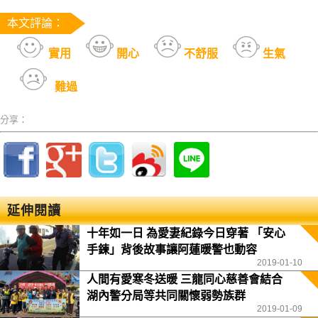
本文評論：
實用
開心
不舒服
生氣
難過
分享：
延伸閱讀
十年如一日 為愛妻紀錄今日穿著 「安心
手鍊」背後故事讓阿蓮暖警也動容
2019-01-10
人間有愛寒冬送暖 三龍同心慈善會結合
湖內警分局等共同關懷弱勢族群
2019-01-09