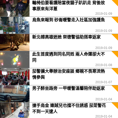
輪椅伯要看護陪當夜貓子趴趴走 背後故
事原來有洋蔥
2019-01-09
烏魚來報到 砂崙暖警走入社區加強護魚
2019-01-09
新北婦高雄迷途 崇德警協助搭車返家
2019-01-09
此生首度遇到同名同姓 兩人命運卻大不
同
2019-01-08
茄警擴大舉辦治安座談 鄉親不畏寒流熱
情參與
2019-01-07
男子醉坐路旁 一甲暖警溫馨陪伴助返家
2019-01-04
搶手烏金 連賊兒也擋不住誘惑 茄萣警花
不到一天逮人
2019-01-04