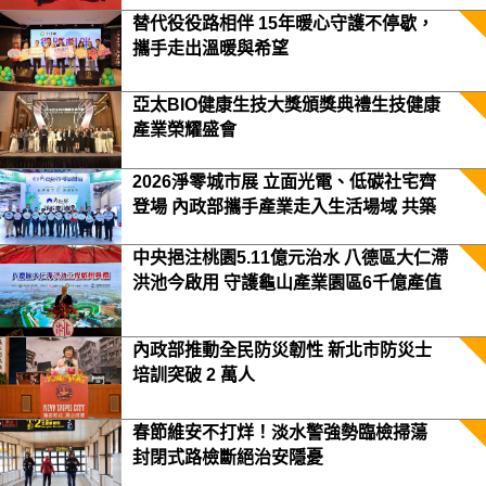
替代役役路相伴 15年暖心守護不停歇，
攜手走出溫暖與希望
亞太BIO健康生技大獎頒獎典禮生技健康
產業榮耀盛會
2026淨零城市展 立面光電、低碳社宅齊
登場 內政部攜手產業走入生活場域 共築
2050淨零願景
中央挹注桃園5.11億元治水 八德區大仁滯
洪池今啟用 守護龜山產業園區6千億產值
保障3.5萬居民安全
內政部推動全民防災韌性 新北市防災士
培訓突破 2 萬人
春節維安不打烊！淡水警強勢臨檢掃蕩
封閉式路檢斷絕治安隱憂