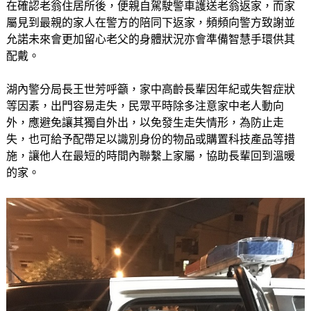
在確認老翁住居所後，便親自駕駛警車護送老翁返家，而家
屬見到最親的家人在警方的陪同下返家，頻頻向警方致謝並
允諾未來會更加留心老父的身體狀況亦會準備智慧手環供其
配戴。
湖內警分局長王世芳呼籲，家中高齡長輩因年紀或失智症狀
等因素，出門容易走失，民眾平時除多注意家中老人動向
外，應避免讓其獨自外出，以免發生走失情形，為防止走
失，也可給予配帶足以識別身份的物品或購置科技產品等措
施，讓他人在最短的時間內聯繫上家屬，協助長輩回到溫暖
的家。