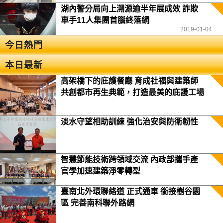
湖內警分局向上溯源逾半年展成效 詐欺
車手11人集團首腦終落網
2019-01-04
今日熱門
本日最新
高架橋下的庇護餐廳 育成社福與建築師
共創都市再生典範，打造最美的庇護工場
淡水守望相助訓練 強化治安與防衛韌性
智慧節能技術跨領域交流 內政部攜手產
官學加速建築淨零轉型
臺南北外環聯絡道 正式通車 銜接樹谷園
區 完善南科聯外路網