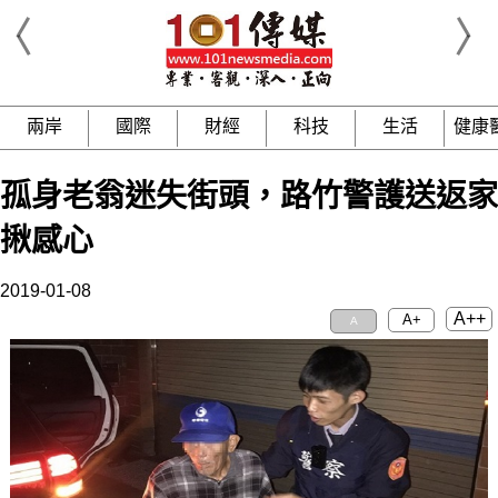
兩岸
國際
財經
科技
生活
健康
孤身老翁迷失街頭，路竹警護送返家
揪感心
2019-01-08
A++
A+
A