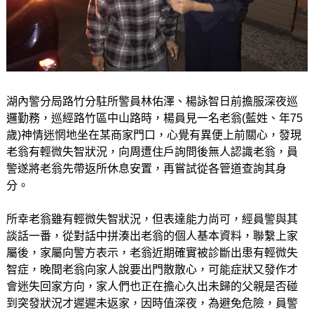
湖內警分局路竹分駐所警員林佑澤、楊詠智日前擔服深夜巡
邏勤務，巡經路竹區中山路時，楊員見一名老翁(藍姓、年75
歲)神情迷惘地坐在某商家門口，心覺有異便上前關心，發現
老翁有輕微失智狀況，向周遭住戶詢問後無人認識老翁，員
警遂將老翁先帶返所休息安置，再嘗試從各管道查詢其身
分。
所幸老翁雖有輕微失智狀況，但表達能力尚可，經員警與其
談話一番，從對話中拼湊出老翁的個人基本資料，聯繫上家
屬後，家屬向警方表示，老翁近期確實被診斷出患有輕微失
智症，晚間老翁向家人說要出門散散心，可能症狀又發作才
會迷失回家方向，家人們也正在擔心久出未歸的父親是否碰
到突發狀況才遲遲未返家，因時值深夜，為避免危險，員警