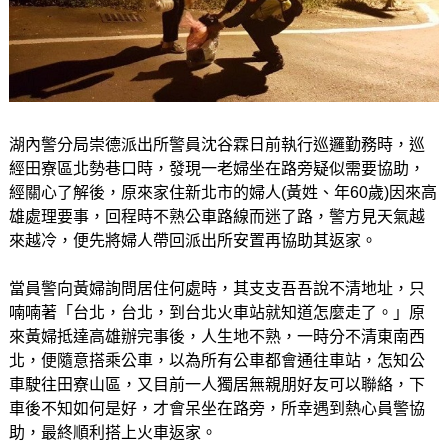
湖內警分局崇德派出所警員沈谷霖日前執行巡邏勤務時，巡
經田寮區北勢巷口時，發現一老婦坐在路旁疑似需要協助，
經關心了解後，原來家住新北市的婦人(黃姓、年60歲)因來高
雄處理要事，回程時不熟公車路線而迷了路，警方見天氣越
來越冷，便先將婦人帶回派出所安置再協助其返家。
當員警向黃婦詢問居住何處時，其支支吾吾說不清地址，只
喃喃著「台北，台北，到台北火車站就知道怎麼走了。」原
來黃婦抵達高雄辦完事後，人生地不熟，一時分不清東南西
北，便隨意搭乘公車，以為所有公車都會通往車站，怎知公
車駛往田寮山區，又目前一人獨居無親朋好友可以聯絡，下
車後不知如何是好，才會呆坐在路旁，所幸遇到熱心員警協
助，最終順利搭上火車返家。