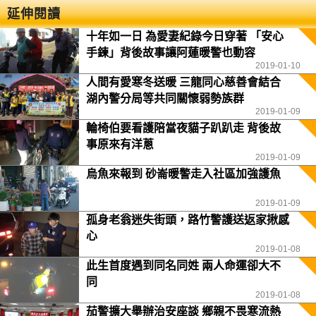
延伸閱讀
十年如一日 為愛妻紀錄今日穿著 「安心
手鍊」背後故事讓阿蓮暖警也動容
2019-01-10
人間有愛寒冬送暖 三龍同心慈善會結合
湖內警分局等共同關懷弱勢族群
2019-01-09
輪椅伯要看護陪當夜貓子趴趴走 背後故
事原來有洋蔥
2019-01-09
烏魚來報到 砂崙暖警走入社區加強護魚
2019-01-09
孤身老翁迷失街頭，路竹警護送返家揪感
心
2019-01-08
此生首度遇到同名同姓 兩人命運卻大不
同
2019-01-08
茄警擴大舉辦治安座談 鄉親不畏寒流熱