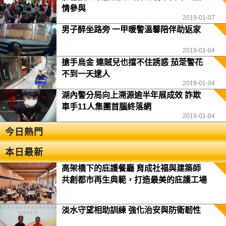
情參與
2019-01-07
男子醉坐路旁 一甲暖警溫馨陪伴助返家
2019-01-04
搶手烏金 連賊兒也擋不住誘惑 茄萣警花
不到一天逮人
2019-01-04
湖內警分局向上溯源逾半年展成效 詐欺
車手11人集團首腦終落網
2019-01-04
今日熱門
本日最新
高架橋下的庇護餐廳 育成社福與建築師
共創都市再生典範，打造最美的庇護工場
淡水守望相助訓練 強化治安與防衛韌性