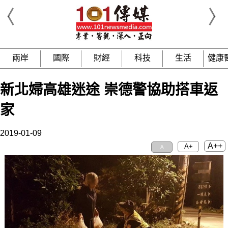
兩岸
國際
財經
科技
生活
健康
新北婦高雄迷途 崇德警協助搭車返
家
2019-01-09
A++
A+
A