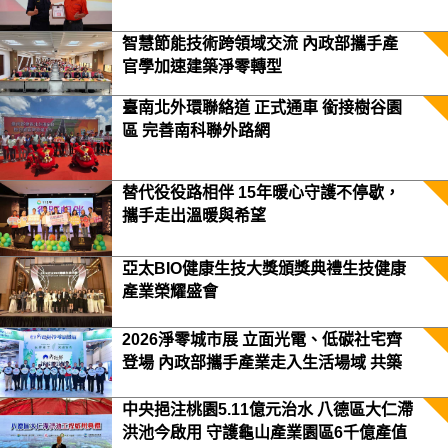
智慧節能技術跨領域交流 內政部攜手產
官學加速建築淨零轉型
臺南北外環聯絡道 正式通車 銜接樹谷園
區 完善南科聯外路網
替代役役路相伴 15年暖心守護不停歇，
攜手走出溫暖與希望
亞太BIO健康生技大獎頒獎典禮生技健康
產業榮耀盛會
2026淨零城市展 立面光電、低碳社宅齊
登場 內政部攜手產業走入生活場域 共築
2050淨零願景
中央挹注桃園5.11億元治水 八德區大仁滯
洪池今啟用 守護龜山產業園區6千億產值