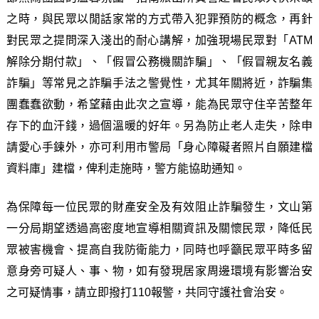
之時，與民眾以閒話家常的方式帶入犯罪預防的概念，再針
對民眾之提問深入淺出的耐心講解，加強現場民眾對「ATM
解除分期付款」、「假冒公務機關詐騙」、「假冒親友名義
詐騙」等常見之詐騙手法之警覺性，尤其年關將近，詐騙集
團蠢蠢欲動，希望藉由此次之宣導，能為民眾守住辛苦整年
存下的血汗錢，過個溫暖的好年。另為防止老人走失，除申
請愛心手鍊外，亦可利用市警局「身心障礙者照片自願建檔
資料庫」建檔，俾利走施時，警方能協助通知。
為保障每一位民眾的財產安全及有效阻止詐騙發生，文山第
一分局期望透過高密度地宣導相關資訊及關懷民眾，降低民
眾被害機會、提高自我防衛能力，同時也呼籲民眾平時多留
意身旁可疑人、事、物，如有發現居家周邊環境有影響治安
之可疑情事，請立即撥打110報警，共同守護社會治安。