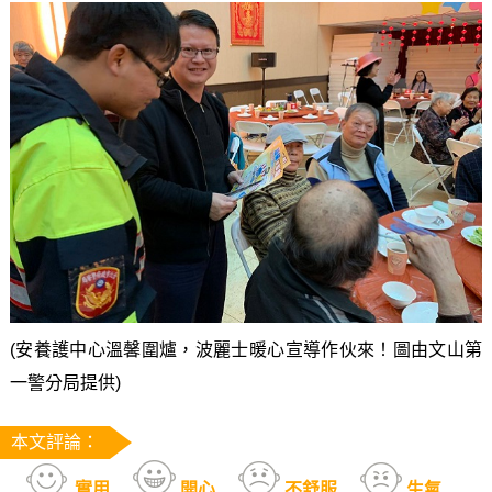
(安養護中心溫馨圍爐，波麗士暖心宣導作伙來！圖由文山第
一警分局提供)
本文評論：
實用
開心
不舒服
生氣