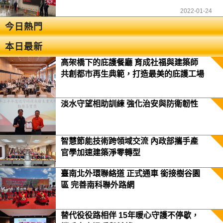
2022-01-24
今日熱門
本日最新
高架橋下的庇護餐廳 育成社福與建築師
共創都市再生典範，打造最美的庇護工場
淡水守望相助訓練 強化治安與防衛韌性
智慧節能技術跨領域交流 內政部攜手產
官學加速建築淨零轉型
臺南北外環聯絡道 正式通車 銜接樹谷園
區 完善南科聯外路網
替代役役路相伴 15年暖心守護不停歇，