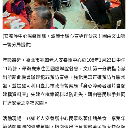
(安養護中心溫馨圍爐，波麗士暖心宣導作伙來！圖由文山第
一警分局提供)
年節將近，臺北市兆如老人安養護中心於108年1月23日中午
11時許，舉辦歲末住民圍爐聯誼餐會，文山第一分局指南派
出所趁此機會辦理犯罪預防宣導，強化民眾正確預防詐騙常
識，並提醒可利用臺北市政府警察局「身心障礙者照片自願
建檔資料庫」先建立檔案資料以防走失，藉由警民聯手共同
打造安全之幸福家園。
活動現場，兆如老人安養護中心民眾吃著佳餚美食，享受年
節熱鬧團圓的溫馨氛圍，指南派出所員警趁著民眾大快朵頤