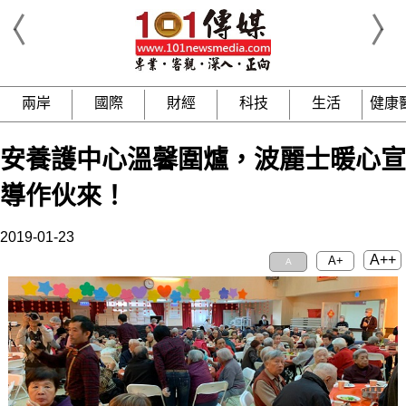
兩岸
國際
財經
科技
生活
健康
安養護中心溫馨圍爐，波麗士暖心宣
導作伙來！
2019-01-23
A++
A+
A