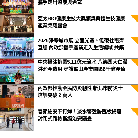
攜手走出溫暖與希望
亞太BIO健康生技大獎頒獎典禮生技健康
產業榮耀盛會
2026淨零城市展 立面光電、低碳社宅齊
登場 內政部攜手產業走入生活場域 共築
2050淨零願景
中央挹注桃園5.11億元治水 八德區大仁滯
洪池今啟用 守護龜山產業園區6千億產值
保障3.5萬居民安全
內政部推動全民防災韌性 新北市防災士
培訓突破 2 萬人
春節維安不打烊！淡水警強勢臨檢掃蕩
封閉式路檢斷絕治安隱憂