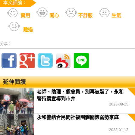
本文評論：
實用
開心
不舒服
生氣
難過
分享：
延伸閱讀
老師、助理、假會員，別再被騙了，永和
警持續宣導到市井
2023-09-25
永和警結合民間社福團體關懷弱勢家庭
2023-01-13