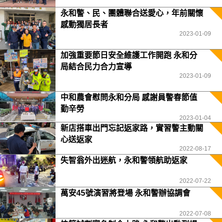
永和警、民、團體聯合送愛心，年前關懷
感動獨居長者
2023-01-09
加強重要節日安全維護工作開跑 永和分
局結合民力合力宣導
2023-01-09
中和農會慰問永和分局 感謝員警春節值
勤辛勞
2023-01-04
新店搭車出門忘記返家路，實習警主動關
心送返家
2022-08-17
失智翁外出迷航，永和警領航助返家
2022-07-22
萬安45號演習將登場 永和警辦協調會
2022-07-08