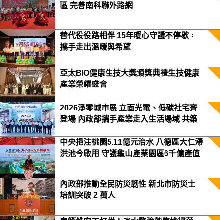
區 完善南科聯外路網
替代役役路相伴 15年暖心守護不停歇，
攜手走出溫暖與希望
亞太BIO健康生技大獎頒獎典禮生技健康
產業榮耀盛會
2026淨零城市展 立面光電、低碳社宅齊
登場 內政部攜手產業走入生活場域 共築
2050淨零願景
中央挹注桃園5.11億元治水 八德區大仁滯
洪池今啟用 守護龜山產業園區6千億產值
保障3.5萬居民安全
內政部推動全民防災韌性 新北市防災士
培訓突破 2 萬人