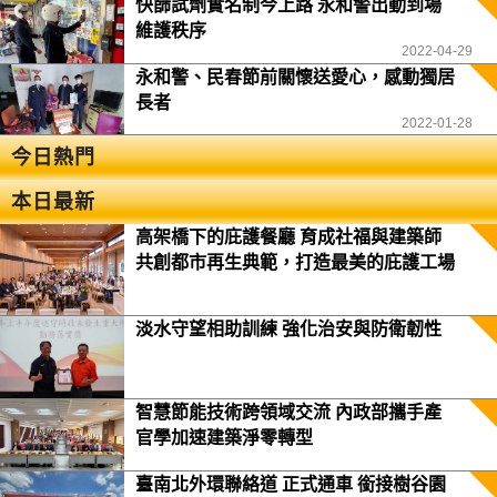
快篩試劑實名制今上路 永和警出動到場
維護秩序
2022-04-29
永和警、民春節前關懷送愛心，感動獨居
長者
2022-01-28
今日熱門
本日最新
高架橋下的庇護餐廳 育成社福與建築師
共創都市再生典範，打造最美的庇護工場
淡水守望相助訓練 強化治安與防衛韌性
智慧節能技術跨領域交流 內政部攜手產
官學加速建築淨零轉型
臺南北外環聯絡道 正式通車 銜接樹谷園