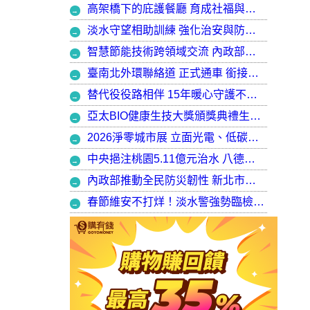
高架橋下的庇護餐廳 育成社福與建築師共創都市再生典範，打造最美的庇護工場
淡水守望相助訓練 強化治安與防衛韌性
智慧節能技術跨領域交流 內政部攜手產官學加速建築淨零轉型
臺南北外環聯絡道 正式通車 銜接樹谷園區 完善南科聯外路網
替代役役路相伴 15年暖心守護不停歇，攜手走出溫暖與希望
亞太BIO健康生技大獎頒獎典禮生技健康產業榮耀盛會
2026淨零城市展 立面光電、低碳社宅齊登場 內政部攜手產業走入生活場域 共築2050淨零願景
中央挹注桃園5.11億元治水 八德區大仁滯洪池今啟用 守護龜山產業園區6千億產值 保障3.5萬居民安全
內政部推動全民防災韌性 新北市防災士培訓突破 2 萬人
春節維安不打烊！淡水警強勢臨檢掃蕩 封閉式路檢斷絕治安隱憂