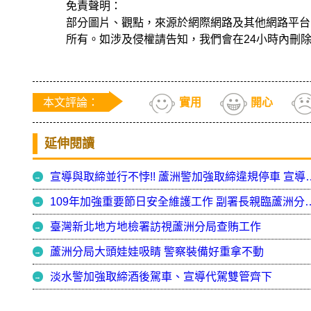
免責聲明：
部分圖片、觀點，來源於網際網路及其他網路平台
所有。如涉及侵權請告知，我們會在24小時內刪
本文評論：
實用
開心
延伸閱讀
宣導與取締並行不悖!! 蘆洲警加強取締
109年加強重要節日安全維護工
臺灣新北地方地檢署訪視蘆洲分局查賄工作
蘆洲分局大頭娃娃吸睛 警察裝備好重拿不動
淡水警加強取締酒後駕車、宣導代駕雙管齊下