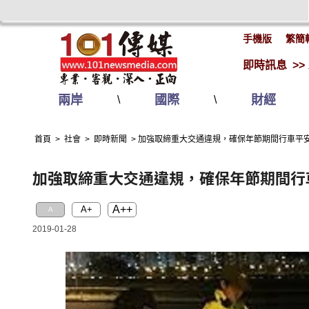
手機版
繁簡
即時訊息 >>
兩岸
國際
財經
\
\
首頁
>
社會
>
即時新聞
>
加強取締重大交通違規，確保年節期間行車平
加強取締重大交通違規，確保年節期間行
A++
A+
A
2019-01-28