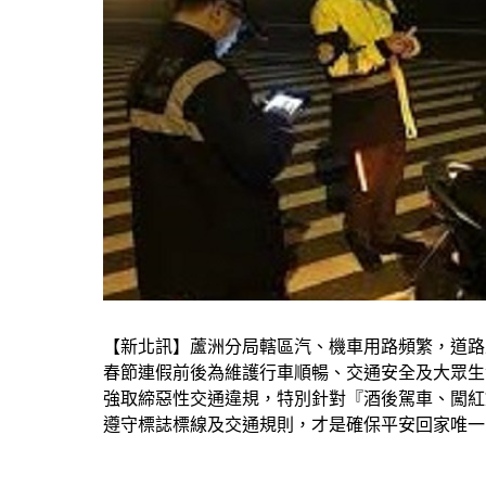
【新北訊】蘆洲分局轄區汽、機車用路頻繁，道路
春節連假前後為維護行車順暢、交通安全及大眾生命財產
強取締惡性交通違規，特別針對『酒後駕車、闖紅
遵守標誌標線及交通規則，才是確保平安回家唯一