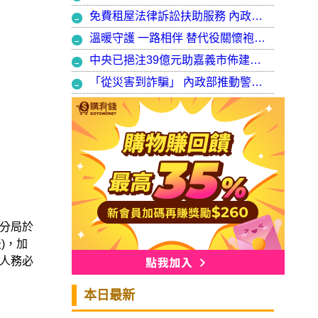
免費租屋法律訴訟扶助服務 內政部：9月30日起正式開辦受理
溫暖守護 一路相伴 替代役關懷袍澤弟兄 以行動展現同袍大愛
中央已挹注39億元助嘉義市佈建污水系統 內政部：東區用戶接管將新增3萬戶 期許未來推動再生水永續利用
「從災害到詐騙」 內政部推動警大轉型強化災防與偵查能力
分局於
)，加
人務必
本日最新