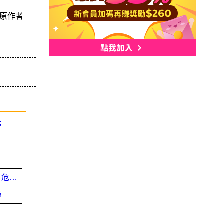
原作者
停
無照上路、走進末路！南港警暑期加強取締無照、危險駕駛
締