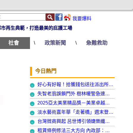
我要爆料
都市再生典範，打造最美的庇護工場
社會
政策新聞
急難救助
\
\
今日熱門
好心有好報！拾獲錢包送往派出所竟發現自己遺失的手機
失智老翁誤鎖門外 樹林暖警急速營救阻飢寒
2025亞太美業精品獎－美業卓越大賞 揭曉年度最受矚目美業榮耀品牌
淡水藝術嘉年華「走著橋」週末登場 淡水警啟動交通管制
台灣微商興起 呂世博引領婕樂纖走入國際
租賃條例修法三大方向 內政部：保障租賃雙方權益 租客安心住、房東放心租