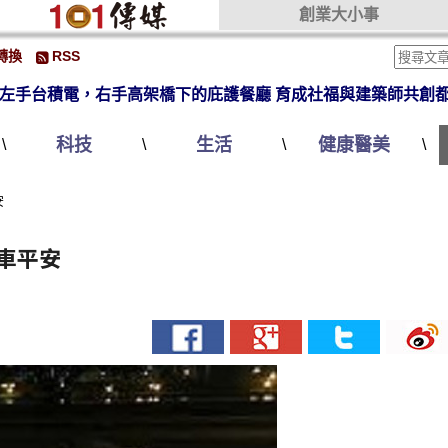
創業大小事
轉換
RSS
左手台積電，右手高架橋下的庇護餐廳 育成社福與建築師共創
科技
生活
健康醫美
\
\
\
\
安
車平安