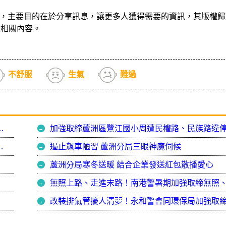
，主要目的在於分享訊息，讓更多人獲得需要的資訊，其版權歸
除相關內容。
不舒服
生氣
難過
違規停車 宣導民眾駕駛時勿手持使用手機
加強取締蘆洲區鷺江國小周遭民權路、民族路違
作 副署長親臨蘆洲分局慰勉
遏止飆車陋習 蘆洲分局三眼神魔伺候
蘆洲分局寒冬送暖 結合企業發送紅包散播愛心
改裝排氣管擾人清夢！永和警會同環保局加強取