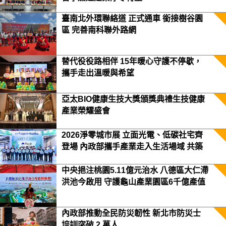
臺南北外環聯絡道 正式通車 銜接樹谷園
區 完善南科聯外路網
替代役役路相伴 15年暖心守護不停歇，
攜手走出溫暖與希望
亞太BIO健康生技大獎頒獎典禮生技健康
產業榮耀盛會
2026淨零城市展 立面光電、低碳社宅齊
登場 內政部攜手產業走入生活場域 共築
2050淨零願景
中央挹注桃園5.11億元治水 八德區大仁滯
洪池今啟用 守護龜山產業園區6千億產值
保障3.5萬居民安全
內政部推動全民防災韌性 新北市防災士
培訓突破 2 萬人