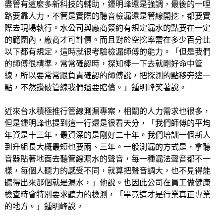
盡管有這麼多新科技的輔助，鍾明峰還是強調，最後的一哩
路要靠人力，不管是實際的聽音檢漏還是管線開挖，都要實
際去現場執行。水公司與廠商簽約有規定漏水的點要在一定
的範圍內，廠商才可計價。而且對於空挖率需在多少百分比
以下都有規定，這時就很考驗檢漏師傅的能力。「但是我們
的師傅很精準，常常確認時，探知棒一下去就剛好命中管
線，所以要常常跟負責確認的師傅說，把探測的點移旁邊一
點，不然鑽破管線我們還要賠償。」鍾明峰笑著說。
近來台水積極推行管線測漏專案，相關的人力需求也很多，
但是鍾明峰也提到這一行還是很看天分，「我們師傅的平均
年資是十三年，最資深的是剛好二十年。我們培訓一個新人
到升組長大概最短也要兩、三年。一般測漏的方式是，拿聽
音器貼著地面去聽管線漏水的聲音，每一種漏法聲音都不一
樣，每個人聽力的感受不同，就算把聲音調大，也不見得能
聽得出來那個就是漏水，」他說。也因此公司在員工做健康
檢查時會特別要求聽力的檢測，「畢竟這才是行業真正專業
的地方。」鍾明峰說。