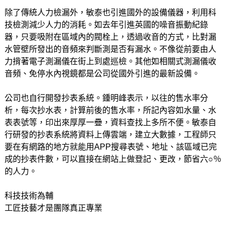
除了傳統人力檢漏外，敏泰也引進國外的設備儀器，利用科
技檢測減少人力的消耗。如去年引進英國的噪音振動紀錄
器，只要吸附在區域內的閥栓上，透過收音的方式，比對漏
水管壁所發出的音頻來判斷測是否有漏水。不像從前要由人
力揹著電子測漏儀在街上到處巡檢。其他如相關式測漏儀收
音頻、免停水內視鏡都是公司從國外引進的最新設備。
公司也自行開發抄表系統。鍾明峰表示，以往的售水率分
析，每次抄水表，計算前後的售水率，所記內容如水量、水
表表號等，印出來厚厚一疊，資料查找上多所不便。敏泰自
行研發的抄表系統將資料上傳雲端，建立大數據，工程師只
要在有網路的地方就能用APP搜尋表號、地址、該區域已完
成的抄表件數，可以直接在網站上做登記、更改，節省六○％
的人力。
科技技術為輔
工匠技藝才是團隊真正專業