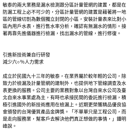
敏泰的兩大業務是漏水檢測跟分區計量管網的建置，都是在
防漏工程上必不可少的，分區計量管網的建置是藉著將一地
區的管線切割為數個獨立封閉的小區，安裝計量表來比對小
區內用戶水表，進行售水率分析，確認有無漏水的情形。接
著再靠先進儀器進行檢漏，找出漏水的管線，進行修復。
引進新技術兼自行研發
減少六○％人力需求
成立於民國九十三年的敏泰，在業界屬於較年輕的公司，除
致力於檢漏及計量管網的建制外，也提供地下管線調查及水
表更換的服務。公司主要的業務對象以台灣自來水公司及臺
北自來水事業處為主，有時也承接民間的委託進行檢漏，積
極引進國外的新技術應用在檢漏上。近期更榮獲精品優良協
會頒發的台灣優質產品金牌獎。「不單單只是工程公司，而
是走向服務業，幫客戶去解決他們真正想做的事情，」鍾明
峰說。