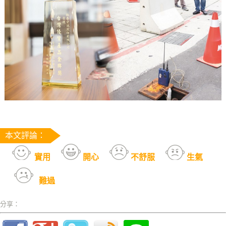
本文評論：
實用
開心
不舒服
生氣
難過
分享：