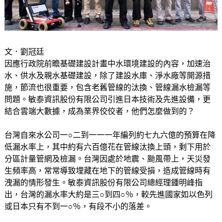
文．劉冠廷
因應行政院前瞻基礎建設計畫中水環境建設的內容，加速治
水、供水及親水基礎建設，除了建設水庫、淨水廠等開源措
施，節流也很重要，包含老舊管線的汰換、管線漏水檢漏等
問題。敏泰資訊股份有限公司引進日本技術及先進設備，更
結合雲端大數據，成為業界佼佼者，他們怎麼做到的？
台灣自來水公司一○二到一一一年編列約七九六億的預算在降
低漏水率上，其中約有六百億花在管線汰換上頭，剩下用於
分區計量管網及檢漏。台灣因處於地震、颱風帶上，天災發
生頻率高，常常導致埋藏在地下的管線受損，造成管線時有
洩漏的情形發生。敏泰資訊股份有限公司總經理鍾明峰指
出，台灣的漏水率大約是三○到四○％，較先進國家如以色列
或日本只有不到一○％，有段不小的落差。