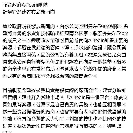
配合政府A-Team團隊
計量管網建置布局新南向
鑒於政府現在發展新南向，台水公司也組建A-Team團隊，希
望將台灣的水資源技術輸出給東南亞國家，敏泰亦是A-Team
的成員之一。鍾明峰表示雖然目前新南向A-Team計畫主要的
案源，都還在做前端的管線、淨、汙水廠的建設，跟公司業
務尚無直接關係，因為公司沒有養工班，檢漏完成也是交由
自來水公司自行修復。但是他也認為南向是一個趨勢，很多
的廠商也早已在當地布局，包含水表、管線相關的廠商，當
地既有的台商回來也會想找台灣的廠商合作。
目前敏泰希望透過與負責鋪設管線的廠商合作，建置分區計
量管網，藉此打入當地市場。「A-Team是一個平台，廠商之
間如果有案源，就算不是自己負責的業務，也能互相引薦。
像一些賣設備儀器的廠商，也會需要有人協助他們做設備的
判讀，這方面台灣的人力便宜，判讀的技術也不比國外的技
師差。我認為新南向整體而言還是很有市場的，」鍾明峰