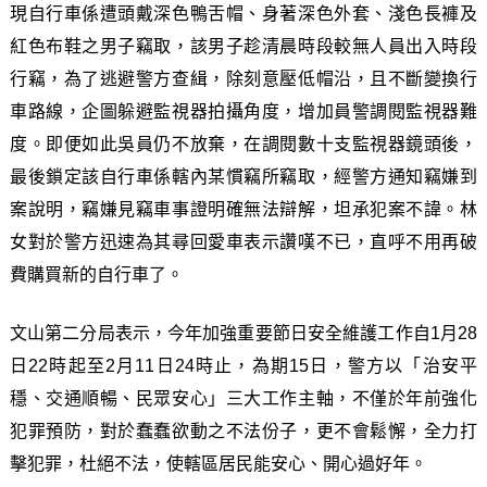
現自行車係遭頭戴深色鴨舌帽、身著深色外套、淺色長褲及
紅色布鞋之男子竊取，該男子趁清晨時段較無人員出入時段
行竊，為了逃避警方查緝，除刻意壓低帽沿，且不斷變換行
車路線，企圖躲避監視器拍攝角度，增加員警調閱監視器難
度。即便如此吳員仍不放棄，在調閱數十支監視器鏡頭後，
最後鎖定該自行車係轄內某慣竊所竊取，經警方通知竊嫌到
案說明，竊嫌見竊車事證明確無法辯解，坦承犯案不諱。林
女對於警方迅速為其尋回愛車表示讚嘆不已，直呼不用再破
費購買新的自行車了。
文山第二分局表示，今年加強重要節日安全維護工作自1月28
日22時起至2月11日24時止，為期15日，警方以「治安平
穩、交通順暢、民眾安心」三大工作主軸，不僅於年前強化
犯罪預防，對於蠢蠢欲動之不法份子，更不會鬆懈，全力打
擊犯罪，杜絕不法，使轄區居民能安心、開心過好年。