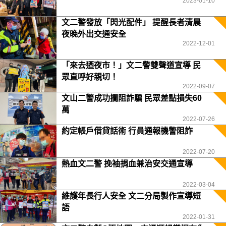
2023-01-10
文二警發放「閃光配件」 提醒長者清晨
夜晚外出交通安全
2022-12-01
「來去迺夜市！」文二警雙聲道宣導 民
眾直呼好親切！
2022-09-07
文山二警成功攔阻詐騙 民眾差點損失60
萬
2022-07-26
約定帳戶借貸話術 行員通報機警阻詐
2022-07-20
熱血文二警 挽袖捐血兼治安交通宣導
2022-03-04
維護年長行人安全 文二分局製作宣導短
語
2022-01-31