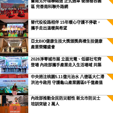
臺南北外環聯絡道 正式通車 銜接樹谷園
區 完善南科聯外路網
替代役役路相伴 15年暖心守護不停歇，
攜手走出溫暖與希望
亞太BIO健康生技大獎頒獎典禮生技健康
產業榮耀盛會
2026淨零城市展 立面光電、低碳社宅齊
登場 內政部攜手產業走入生活場域 共築
2050淨零願景
中央挹注桃園5.11億元治水 八德區大仁滯
洪池今啟用 守護龜山產業園區6千億產值
保障3.5萬居民安全
內政部推動全民防災韌性 新北市防災士
培訓突破 2 萬人