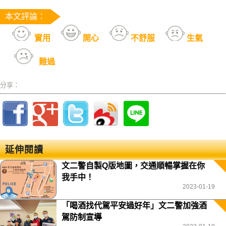
本文評論：
實用
開心
不舒服
生氣
難過
分享：
延伸閱讀
文二警自製Q版地圖，交通順暢掌握在你
我手中！
2023-01-19
「喝酒找代駕平安過好年」文二警加強酒
駕防制宣導