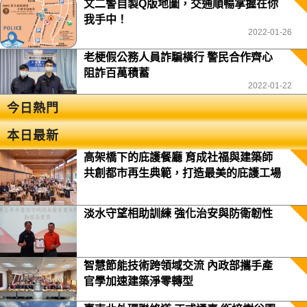
文二警自製Q版地圖，交通順暢掌握在你
我手中！
2022-01-26
老梗假公務人員詐騙橫行 警民合作齊心
阻詐百萬積蓄
2022-01-22
今日熱門
本日最新
高架橋下的庇護餐廳 育成社福與建築師
共創都市再生典範，打造最美的庇護工場
淡水守望相助訓練 強化治安與防衛韌性
智慧節能技術跨領域交流 內政部攜手產
官學加速建築淨零轉型