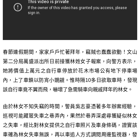
春節連假期間，家家戶戶忙著拜年，竊賊也蠢蠢欲動！文山
第二分局萬盛派出所日前接獲林姓女子報案，向警方表示，
她將價值上萬元之自行車停放於花木市場公有地下停車場
內，上了車鎖以防宵小覬覦。惟時隔10多日欲取車時，發現
該自行車竟不翼而飛，嚇壞了急需騎車向親戚拜年的林女。
由於林女不知失竊的時間，警員吳志豪憑著多年辦案經驗，
巡視可能藏匿失車之巷弄內，果然於巷弄深處尋獲疑似林女
之失車，經比對林女提供之自行車照片及車身條碼，證實該
車確為林女失車無誤，再以車追人方式調閱周邊監視器，發