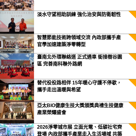
淡水守望相助訓練 強化治安與防衛韌性
智慧節能技術跨領域交流 內政部攜手產
官學加速建築淨零轉型
臺南北外環聯絡道 正式通車 銜接樹谷園
區 完善南科聯外路網
替代役役路相伴 15年暖心守護不停歇，
攜手走出溫暖與希望
亞太BIO健康生技大獎頒獎典禮生技健康
產業榮耀盛會
2026淨零城市展 立面光電、低碳社宅齊
登場 內政部攜手產業走入生活場域 共築