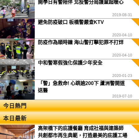
開學日有警陪伴 北投警分局護童超暖心
2019-08-31
避免防疫破口 板橋警嚴查KTV
2020-04-10
防疫作為順時鐘 海山警打擊犯罪不打烊
2020-04-10
中和警寒假強化保護少年安全
2020-01-23
「警」急救命! 心跳逾200下 蘆洲警開道
送醫
2019-07-10
今日熱門
本日最新
高架橋下的庇護餐廳 育成社福與建築師
共創都市再生典範，打造最美的庇護工場