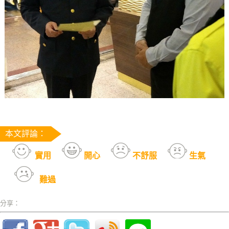
本文評論：
實用
開心
不舒服
生氣
難過
分享：