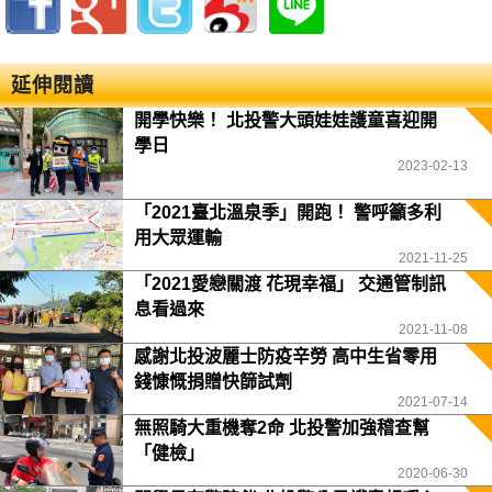
延伸閱讀
開學快樂！ 北投警大頭娃娃護童喜迎開
學日
2023-02-13
「2021臺北溫泉季」開跑！ 警呼籲多利
用大眾運輸
2021-11-25
「2021愛戀關渡 花現幸福」 交通管制訊
息看過來
2021-11-08
感謝北投波麗士防疫辛勞 高中生省零用
錢慷慨捐贈快篩試劑
2021-07-14
無照騎大重機奪2命 北投警加強稽查幫
「健檢」
2020-06-30