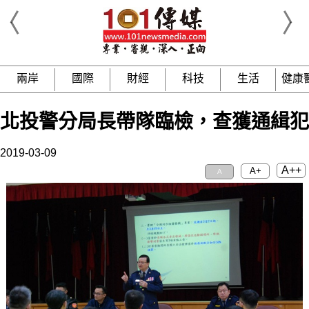
兩岸
國際
財經
科技
生活
健康
北投警分局長帶隊臨檢，查獲通緝犯
2019-03-09
A++
A+
A