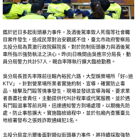
鑑於近日多起街頭暴力事件，及酒後駕車致人死傷等社會矚
目案件發生，造成民眾對治安觀感不佳，臺北市政府警察局
北投分局為貫澈行政院蘇院長，對於防制街頭暴力與酒後駕
車所指示強勢執法之決心。昨(8)日晚間由吳進宗分局長，動
員分局警力共計57人，親自率隊執行擴大臨檢勤務。
吳分局長首先率隊前往轄內裕民六路，大型娛樂場所「好○迪
KTV」，針對營業場所業者實施約制、宣導，確實防止毒
品、槍擊及鬥毆等情事發生，現場並發送宣導海報，要求業
者善盡社會責任，主動提供代叫計程車或代駕服務，並於遇
有鬥毆滋事等前兆時，迅速通知警方到場處理，以期機先防
處，防止事態擴大。實施臨檢過程中，並於包廂內查獲臺北
地檢署發布之張姓詐欺通緝犯1名。
北投分局宣示爾後面對類似街頭暴力事件，將持續採取強勢