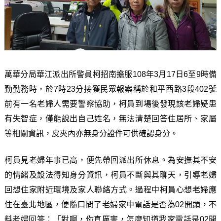
萬華分局華江派出所警員柯招南擔服108年3月17日6至9時備
勤勤務時，於7時23分接獲民眾報案稱於和平西路3段402號
前有一名老婦人需要警察協助，柯員到場後發現該老婦疑患
有失智症，僅能說出自己姓名，無法清楚回答住居所、家屬
等相關資訊，皮夾內亦無身分證件可供確認身分。
柯員見老婦年事已高，便先帶回派出所休息。為安撫其不安
的情緒及設法得知身分資訊，柯員不斷與其聊天，引導老婦
回想住家附近環境及家人聯絡方式。過程中柯員心想老婦應
住在臺北地區，便隨口問了老婦家中電話是否為02開頭，不
料老婦回答：「對啊，你真厲害，怎麼知道我家電話是02開