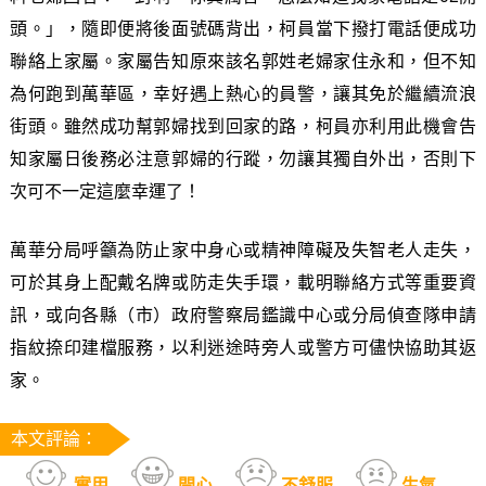
頭。」，隨即便將後面號碼背出，柯員當下撥打電話便成功
聯絡上家屬。家屬告知原來該名郭姓老婦家住永和，但不知
為何跑到萬華區，幸好遇上熱心的員警，讓其免於繼續流浪
街頭。雖然成功幫郭婦找到回家的路，柯員亦利用此機會告
知家屬日後務必注意郭婦的行蹤，勿讓其獨自外出，否則下
次可不一定這麼幸運了！
萬華分局呼籲為防止家中身心或精神障礙及失智老人走失，
可於其身上配戴名牌或防走失手環，載明聯絡方式等重要資
訊，或向各縣（市）政府警察局鑑識中心或分局偵查隊申請
指紋捺印建檔服務，以利迷途時旁人或警方可儘快協助其返
家。
本文評論：
實用
開心
不舒服
生氣