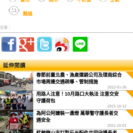
難過
分享：
延伸閱讀
春節前臺北農、漁產運銷公司及環南綜合
市場周邊交通疏導、管制措施
2022-01-26
用路人注意！10月路口大執法 注意交安
守護荷包
2021-10-12
為阿公阿嬤裝一盞燈 萬華警守護長者交
通安全
2021-10-01
艋舺龍山寺訂製反光配件共同守護長者