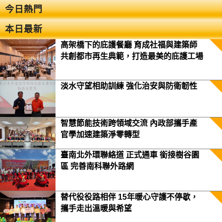
今日熱門
本日最新
高架橋下的庇護餐廳 育成社福與建築師
共創都市再生典範，打造最美的庇護工場
淡水守望相助訓練 強化治安與防衛韌性
智慧節能技術跨領域交流 內政部攜手產
官學加速建築淨零轉型
臺南北外環聯絡道 正式通車 銜接樹谷園
區 完善南科聯外路網
替代役役路相伴 15年暖心守護不停歇，
攜手走出溫暖與希望