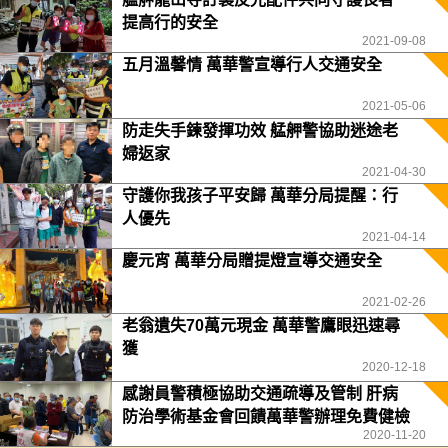
提高行的安全
2021-09-08
五月溫馨情 萬華警宣導行人交通安全
2021-05-06
防走失手鍊發揮功效 艋舺警協助迷途老
婦返家
2021-04-30
守護你我孩子平安歸 萬華分局提醒：行
人優先
2021-04-14
慶元宵 萬華分局贈提燈宣導交通安全
2021-02-26
老翁遺失70萬元現金 萬華警鷹眼迅速尋
獲
2020-12-18
感謝員警積極協助交通疏導及管制 肝病
防治學術基金會回饋萬華警辦理免費健檢
2020-11-20