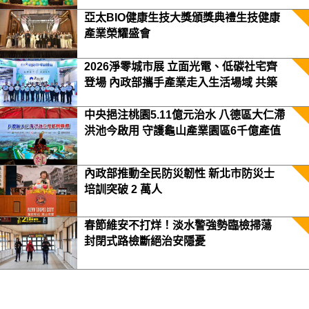
亞太BIO健康生技大獎頒獎典禮生技健康
產業榮耀盛會
2026淨零城市展 立面光電、低碳社宅齊
登場 內政部攜手產業走入生活場域 共築
2050淨零願景
中央挹注桃園5.11億元治水 八德區大仁滯
洪池今啟用 守護龜山產業園區6千億產值
保障3.5萬居民安全
內政部推動全民防災韌性 新北市防災士
培訓突破 2 萬人
春節維安不打烊！淡水警強勢臨檢掃蕩
封閉式路檢斷絕治安隱憂