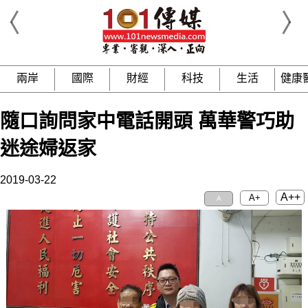
兩岸
國際
財經
科技
生活
健康
隨口詢問家中電話開頭 萬華警巧助
迷途婦返家
2019-03-22
A++
A+
A