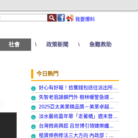
我要爆料
社會
政策新聞
急難救助
\
\
今日熱門
好心有好報！拾獲錢包送往派出所竟發現自己遺失的手機
失智老翁誤鎖門外 樹林暖警急速營救阻飢寒
2025亞太美業精品獎－美業卓越大賞 揭曉年度最受矚目美業榮耀品牌
淡水藝術嘉年華「走著橋」週末登場 淡水警啟動交通管制
台灣微商興起 呂世博引領婕樂纖走入國際
租賃條例修法三大方向 內政部：保障租賃雙方權益 租客安心住、房東放心租