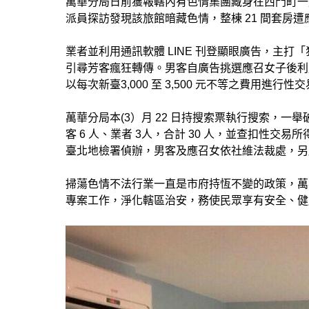
萬華分局日前獲報轄內有色情集團藏身在西門町一
派員探訪發現該旅館暗藏色情，整棟 21 間套房
業者並利用通訊軟體 LINE 刊登顯眼廣告，主
引尋芳客瘋狂轉傳。男客自廣告挑選應召女子後利用
以每次新臺3,000 至 3,500 元不等之費用進行
萬華分局本(3）月 22 日持搜索票執行搜索，一舉破
客 6 人、業者 3人，合計 30 人，並查扣性交
臺北地檢署偵辦，男客及應召女依社維法裁處，另
掃蕩色情不法行業一直是市府持恆不變的政策，萬
專案工作，淨化轄區治安，務使民眾享有安全、健