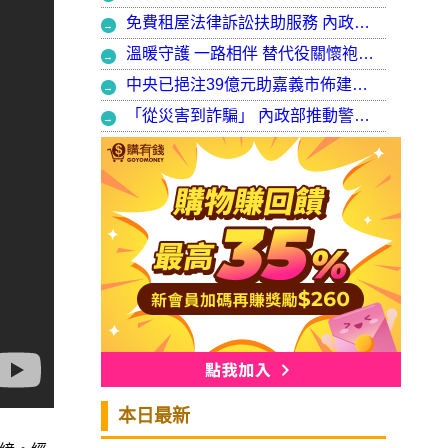
免費租屋法律訴訟扶助服務 內政部：9月30日起正式開辦受理
溫暖守護 一路相伴 替代役關懷袍澤弟兄 以行動展現同袍大愛
中央已挹注39億元助嘉義市佈建污水系統 內政部：東區用戶接管將新增3萬戶 期許未來推動再生水永續利用
「從災害到詐騙」 內政部推動警大轉型強化災防與偵查能力
本日最新