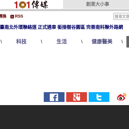
創業大小事
轉換
RSS
臺南北外環聯絡道 正式通車 銜接樹谷園區 完善南科聯外路網
科技
生活
健康醫美
\
\
\
\