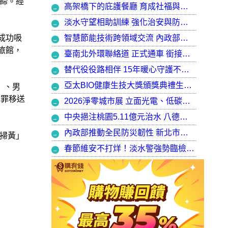
締。經
高架橋下的庇護餐廳 育成社福與建築師共創都市再生典範，打造最美的庇護工場
淡水守望相助訓練 強化治安與防衛韌性
智慧節能技術跨領域交流 內政部攜手產官學加速建築淨零轉型
成功吸
旅館，
臺南北外環聯絡道 正式通車 銜接樹谷園區 完善南科聯外路網
替代役役路相伴 15年暖心守護不停歇，攜手走出溫暖與希望
亞太BIO健康生技大獎頒獎典禮生技健康產業榮耀盛會
）、男
化罪移送
2026淨零城市展 立面光電、低碳社宅齊登場 內政部攜手產業走入生活場域 共築2050淨零願景
中央挹注桃園5.11億元治水 八德區大仁滯洪池今啟用 守護龜山產業園區6千億產值 保障3.5萬居民安全
內政部推動全民防災韌性 新北市防災士培訓突破 2 萬人
掃黃」
春節維安不打烊！淡水警強勢臨檢掃蕩 封閉式路檢斷絕治安隱憂