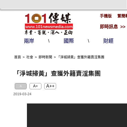
手機版
繁簡
即時訊息 >>
兩岸
國際
財經
\
\
首頁
>
社會
>
即時新聞
>
「淨城掃黃」查獲外籍賣淫集團
「淨城掃黃」查獲外籍賣淫集團
A++
A+
A
2019-03-24