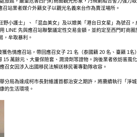
處旅館，嚴重危害西門町商圈觀光形象，乃規劃組合警力強力取
遭應召站業者媒介外籍女子以觀光名義來台作為賣淫場所。
打「狂野小護士」、「混血美女」及以媲美「港台日女星」為號召，
 LINE 先與應召站聯繫議定性交易金額，並約定至西門町商圈
性交易，牟取暴利。
獲色情應召站，帶回應召女子 21 名（泰國籍 20 名、臺籍 1名
易所得 15 萬餘元、大量保險套、潤滑劑等證物。詢後業者依妨害風
應召女因涉入出國移民法解送移民署專勤隊收容。
華分局為達成柯市長對維護首都治安之期許，將賡續執行「淨城
康的生活環境。