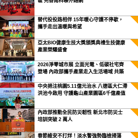
區 完善南科聯外路網
替代役役路相伴 15年暖心守護不停歇，
攜手走出溫暖與希望
亞太BIO健康生技大獎頒獎典禮生技健康
產業榮耀盛會
2026淨零城市展 立面光電、低碳社宅齊
登場 內政部攜手產業走入生活場域 共築
2050淨零願景
中央挹注桃園5.11億元治水 八德區大仁滯
洪池今啟用 守護龜山產業園區6千億產值
保障3.5萬居民安全
內政部推動全民防災韌性 新北市防災士
培訓突破 2 萬人
春節維安不打烊！淡水警強勢臨檢掃蕩