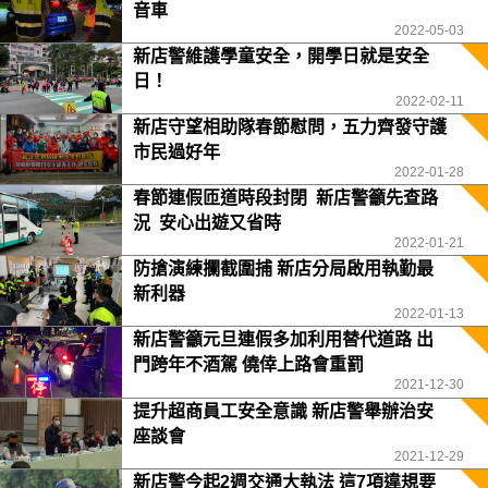
音車
2022-05-03
新店警維護學童安全，開學日就是安全
日！
2022-02-11
新店守望相助隊春節慰問，五力齊發守護
市民過好年
2022-01-28
春節連假匝道時段封閉 新店警籲先查路
況 安心出遊又省時
2022-01-21
防搶演練攔截圍捕 新店分局啟用執勤最
新利器
2022-01-13
新店警籲元旦連假多加利用替代道路 出
門跨年不酒駕 僥倖上路會重罰
2021-12-30
提升超商員工安全意識 新店警舉辦治安
座談會
2021-12-29
新店警今起2週交通大執法 這7項違規要