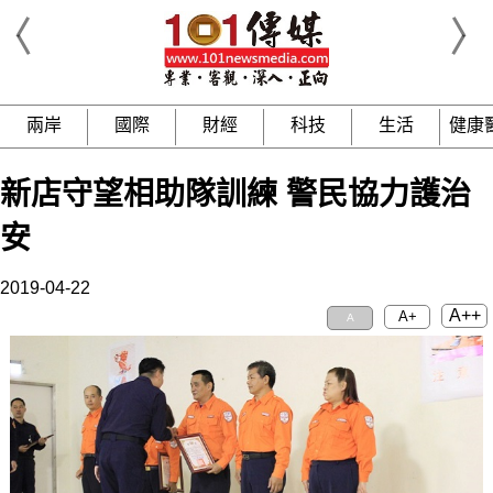
兩岸
國際
財經
科技
生活
健康
新店守望相助隊訓練 警民協力護治
安
2019-04-22
A++
A+
A