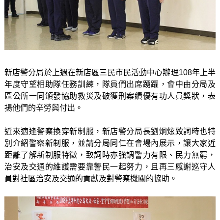
新店警分局於上週在新店區三民市民活動中心辦理108年上半
年度守望相助隊任務訓練，隊員們出席踴躍，會中由分局及
區公所一同頒發協助救災及破獲刑案績優有功人員獎狀，表
揚他們的辛勞與付出。
近來適逢警察換穿新制服，新店警分局長劉炯炫致詞時也特
別介紹警察新制服，並請分局同仁在會場內展示，讓大家近
距離了解新制服特徵，致詞時亦強調警力有限、民力無窮，
治安及交通的維護需要靠警民一起努力，且再三感謝巡守人
員對社區治安及交通的貢獻及對警察機關的協助。