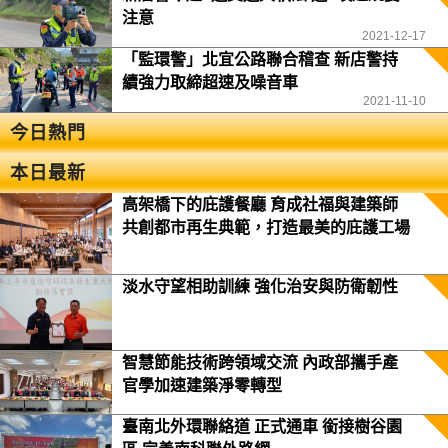
注意
2021-12-17
「監環警」北宜公路聯合稽查 新店警持
續強力取締超速及噪音車
2021-11-10
今日熱門
本日最新
高架橋下的庇護餐廳 育成社福與建築師
共創都市再生典範，打造最美的庇護工場
淡水守望相助訓練 強化治安與防衛韌性
智慧節能技術跨領域交流 內政部攜手產
官學加速建築淨零轉型
臺南北外環聯絡道 正式通車 銜接樹谷園