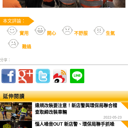
本文評論：
實用
開心
不舒服
生氣
難過
分享：
延伸閱讀
違規改裝要注意！新店警與環保局聯合稽
查取締改裝車輛
2022-05-23
惱人噪音OUT 新店警、環保局聯手抓噪