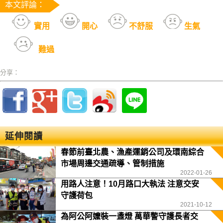
本文評論：
實用
開心
不舒服
生氣
難過
分享：
延伸閱讀
春節前臺北農、漁產運銷公司及環南綜合
市場周邊交通疏導、管制措施
2022-01-26
用路人注意！10月路口大執法 注意交安
守護荷包
2021-10-12
為阿公阿嬤裝一盞燈 萬華警守護長者交