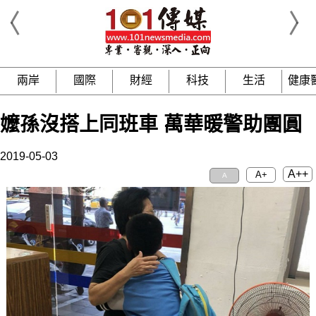
兩岸
國際
財經
科技
生活
健康
嬤孫沒搭上同班車 萬華暖警助團圓
2019-05-03
A++
A+
A