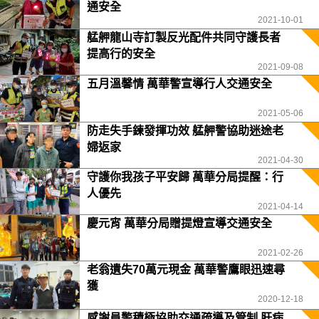
通安全
2021-10-01
艋舺龍山寺訂製反光配件共同守護長者
提高行的安全
2021-09-08
五月溫馨情 萬華警宣導行人交通安全
2021-05-06
防走失手鍊發揮功效 艋舺警協助迷途老
婦返家
2021-04-30
守護你我孩子平安歸 萬華分局提醒：行
人優先
2021-04-14
慶元宵 萬華分局贈提燈宣導交通安全
2021-02-26
老翁遺失70萬元現金 萬華警鷹眼迅速尋
獲
2020-12-18
感謝員警積極協助交通疏導及管制 肝病