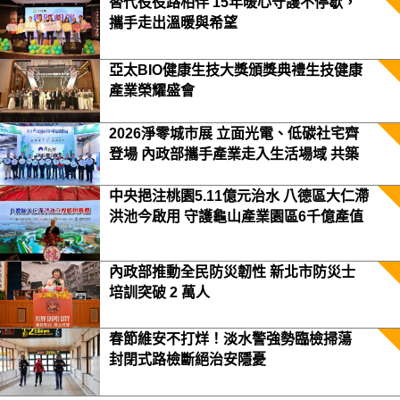
替代役役路相伴 15年暖心守護不停歇，
攜手走出溫暖與希望
亞太BIO健康生技大獎頒獎典禮生技健康
產業榮耀盛會
2026淨零城市展 立面光電、低碳社宅齊
登場 內政部攜手產業走入生活場域 共築
2050淨零願景
中央挹注桃園5.11億元治水 八德區大仁滯
洪池今啟用 守護龜山產業園區6千億產值
保障3.5萬居民安全
內政部推動全民防災韌性 新北市防災士
培訓突破 2 萬人
春節維安不打烊！淡水警強勢臨檢掃蕩
封閉式路檢斷絕治安隱憂