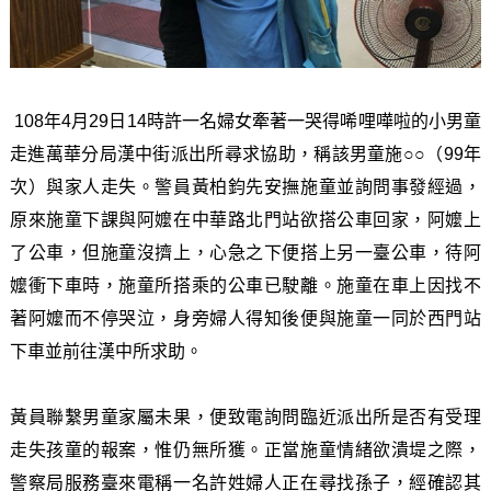
108年4月29日14時許一名婦女牽著一哭得唏哩嘩啦的小男童
走進萬華分局漢中街派出所尋求協助，稱該男童施○○（99年
次）與家人走失。警員黃柏鈞先安撫施童並詢問事發經過，
原來施童下課與阿嬤在中華路北門站欲搭公車回家，阿嬤上
了公車，但施童沒擠上，心急之下便搭上另一臺公車，待阿
嬤衝下車時，施童所搭乘的公車已駛離。施童在車上因找不
著阿嬤而不停哭泣，身旁婦人得知後便與施童一同於西門站
下車並前往漢中所求助。
黃員聯繫男童家屬未果，便致電詢問臨近派出所是否有受理
走失孩童的報案，惟仍無所獲。正當施童情緒欲潰堤之際，
警察局服務臺來電稱一名許姓婦人正在尋找孫子，經確認其