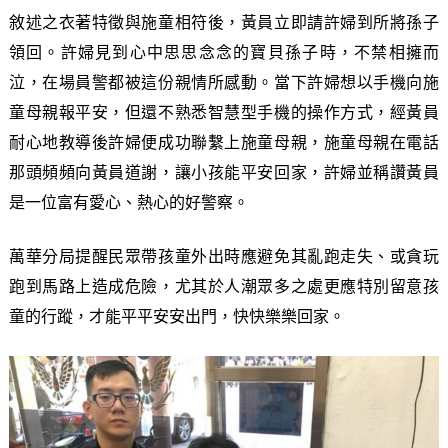
敘述之衣著特徵與施童相符後，黃員立即請許婦到所將孫子
領回。許婦見到心中思思念念的寶貝孫子時，不禁相擁而
泣，在場員警都被這份親情所感動。當下許婦想以手機向施
童母親報平安，但還不熟悉智慧型手機的操作方式，經黃員
耐心地教導後許婦便成功聯繫上施童母親，施童母親在電話
那頭頻頻向黃員道謝，讓小孩能平安回家，許婦並稱讚黃員
是一位富有愛心、熱心的好警察。
萬華分局提醒民眾帶孩童外出時應避免其亂跑走失、或貪玩
跑到馬路上造成危險，尤其於人潮眾多之處更應特別留意孩
童的行蹤，才能平平安安出門，快快樂樂回家。