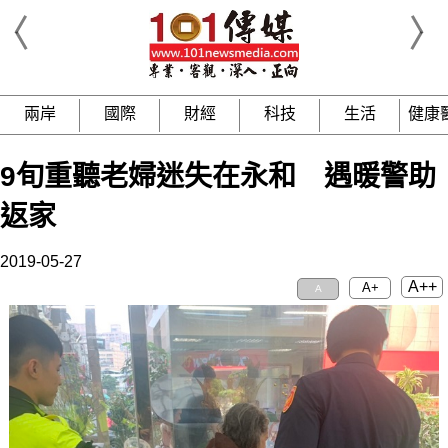
兩岸
國際
財經
科技
生活
健康
9旬重聽老婦迷失在永和 遇暖警助
返家
2019-05-27
A++
A+
A