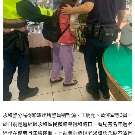
永和警分局得和派出所警員劉哲源、王炳堯、黃澤聖等3員，
於日前巡邏經過永和區民權路與得和路口，看見有名年邁老
婦坐在路旁且滿臉迷惘，上前關心發現老婦講話含糊不清且