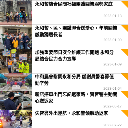
永和警結合民間社福團體關懷弱勢家庭
2023-01-13
永和警、民、團體聯合送愛心，年前關懷
感動獨居長者
2023-01-09
加強重要節日安全維護工作開跑 永和分
局結合民力合力宣導
2023-01-09
中和農會慰問永和分局 感謝員警春節值
勤辛勞
2023-01-04
新店搭車出門忘記返家路，實習警主動關
心送返家
2022-08-17
失智翁外出迷航，永和警領航助返家
2022-07-22