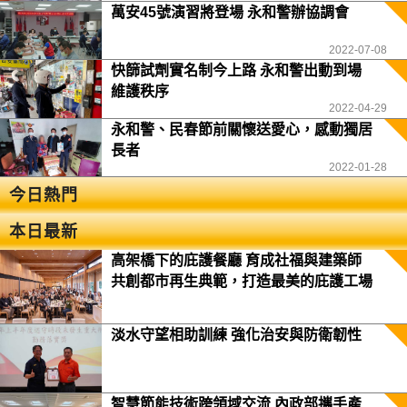
萬安45號演習將登場 永和警辦協調會
2022-07-08
快篩試劑實名制今上路 永和警出動到場
維護秩序
2022-04-29
永和警、民春節前關懷送愛心，感動獨居
長者
2022-01-28
今日熱門
本日最新
高架橋下的庇護餐廳 育成社福與建築師
共創都市再生典範，打造最美的庇護工場
淡水守望相助訓練 強化治安與防衛韌性
智慧節能技術跨領域交流 內政部攜手產