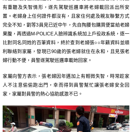
有重聽及失智情形，遂先駕駛巡邏車將老婦載回派出所安
置。老婦身上任何證件都沒有，且家住何處及親友聯繫方式
完全不知，劉等3員見已近中午，先自掏腰包購買便當給老婦
果腹，再透過M-POLICE人臉辨識系統加上戶役政系統，逐一
比對同名同姓的百筆資料，終於查到老婦張○○年籍資料並順
利聯絡到家屬，發現已90歲的張老婦就住在永和，且見張老
婦行動不便，員警遂駕駛巡邏車載她回家。
家屬向警方表示，張老婦因年邁加上有輕微失智，時常趁家
人不注意偷偷跑出門，幸而得到員警幫忙讓張老婦安全回
家，家屬對員警的熱心協助感激不已。