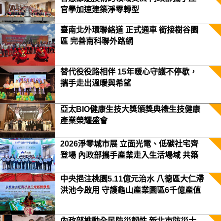
官學加速建築淨零轉型
臺南北外環聯絡道 正式通車 銜接樹谷園
區 完善南科聯外路網
替代役役路相伴 15年暖心守護不停歇，
攜手走出溫暖與希望
亞太BIO健康生技大獎頒獎典禮生技健康
產業榮耀盛會
2026淨零城市展 立面光電、低碳社宅齊
登場 內政部攜手產業走入生活場域 共築
2050淨零願景
中央挹注桃園5.11億元治水 八德區大仁滯
洪池今啟用 守護龜山產業園區6千億產值
保障3.5萬居民安全
內政部推動全民防災韌性 新北市防災士