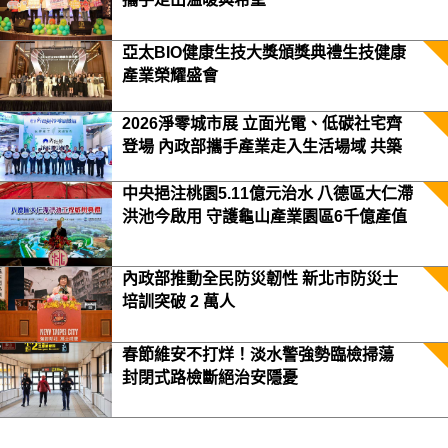
亞太BIO健康生技大獎頒獎典禮生技健康
產業榮耀盛會
2026淨零城市展 立面光電、低碳社宅齊
登場 內政部攜手產業走入生活場域 共築
2050淨零願景
中央挹注桃園5.11億元治水 八德區大仁滯
洪池今啟用 守護龜山產業園區6千億產值
保障3.5萬居民安全
內政部推動全民防災韌性 新北市防災士
培訓突破 2 萬人
春節維安不打烊！淡水警強勢臨檢掃蕩
封閉式路檢斷絕治安隱憂