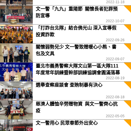
2022-11-18
文一警「九九」重陽節 關懷長者犯罪預
防宣導
2022-10-07
「打詐台北隊」結合佛光山 深入宣導假
投資詐欺
2022-09-26
關懷弱勢兒少 文一警致贈暖心小熊、書
包及文具
2022-09-07
臺北市義勇警察大隊文山第一區大隊111
年度常年訓練暨幹部訓練協調會圓滿落幕
2022-08-19
選舉查察座談會 查賄制暴有決心
2022-08-18
慈濟人體恤辛勞贈物資 與文一警齊心抗
疫
2022-05-05
文一警用心 民眾春節外出安心