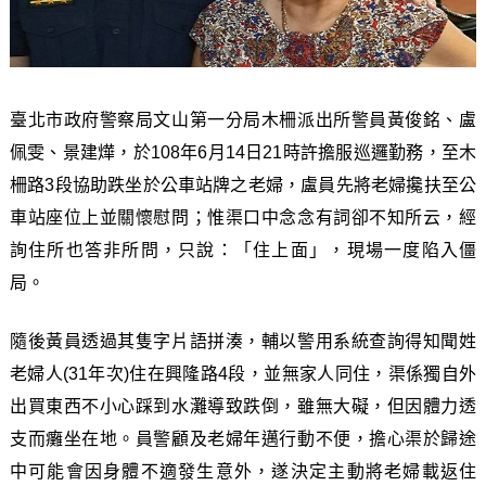
臺北市政府警察局文山第一分局木柵派出所警員黃俊銘、盧
佩雯、景建燁，於108年6月14日21時許擔服巡邏勤務，至木
柵路3段協助跌坐於公車站牌之老婦，盧員先將老婦攙扶至公
車站座位上並關懷慰問；惟渠口中念念有詞卻不知所云，經
詢住所也答非所問，只說：「住上面」，現場一度陷入僵
局。
隨後黃員透過其隻字片語拼湊，輔以警用系統查詢得知聞姓
老婦人(31年次)住在興隆路4段，並無家人同住，渠係獨自外
出買東西不小心踩到水灘導致跌倒，雖無大礙，但因體力透
支而癱坐在地。員警顧及老婦年邁行動不便，擔心渠於歸途
中可能會因身體不適發生意外，遂決定主動將老婦載返住