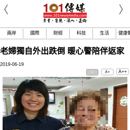
兩岸
國際
財經
科技
生活
健康
老婦獨自外出跌倒 暖心警陪伴返家
2019-06-19
A++
A+
A