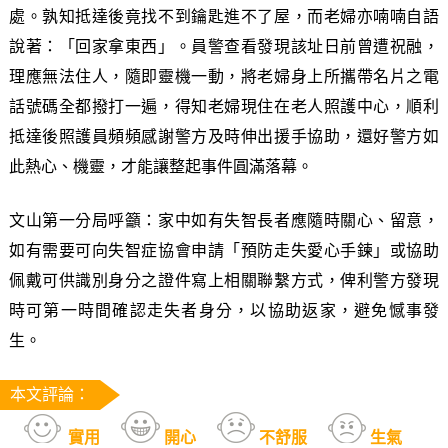
處。孰知抵達後竟找不到鑰匙進不了屋，而老婦亦喃喃自語
說著：「回家拿東西」。員警查看發現該址日前曾遭祝融，
理應無法住人，隨即靈機一動，將老婦身上所攜帶名片之電
話號碼全都撥打一遍，得知老婦現住在老人照護中心，順利
抵達後照護員頻頻感謝警方及時伸出援手協助，還好警方如
此熱心、機靈，才能讓整起事件圓滿落幕。
文山第一分局呼籲：家中如有失智長者應隨時關心、留意，
如有需要可向失智症協會申請「預防走失愛心手鍊」或協助
佩戴可供識別身分之證件寫上相關聯繫方式，俾利警方發現
時可第一時間確認走失者身分，以協助返家，避免憾事發
生。
本文評論：
實用
開心
不舒服
生氣