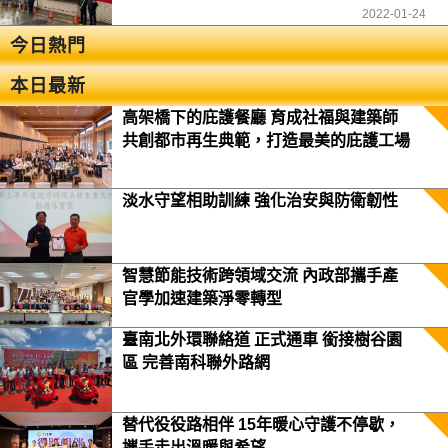
2022-01-24
今日熱門
本日最新
高架橋下的庇護餐廳 育成社福與建築師
共創都市再生典範，打造最美的庇護工場
淡水守望相助訓練 強化治安與防衛韌性
智慧節能技術跨領域交流 內政部攜手產
官學加速建築淨零轉型
臺南北外環聯絡道 正式通車 銜接樹谷園
區 完善南科聯外路網
替代役役路相伴 15年暖心守護不停歇，
攜手走出溫暖與希望