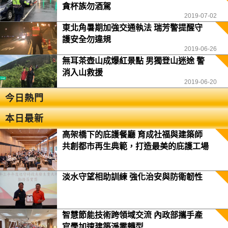
貪杯族勿酒駕
2019-07-02
東北角暑期加強交通執法 瑞芳警提醒守
護安全勿違規
2019-06-26
無耳茶壺山成爆紅景點 男獨登山迷途 警
消入山救援
2019-06-20
今日熱門
本日最新
高架橋下的庇護餐廳 育成社福與建築師
共創都市再生典範，打造最美的庇護工場
淡水守望相助訓練 強化治安與防衛韌性
智慧節能技術跨領域交流 內政部攜手產
官學加速建築淨零轉型