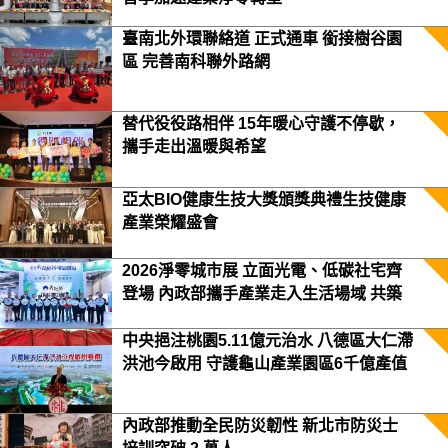
臺南北外環聯絡道 正式通車 銜接樹谷園
區 完善南科聯外路網
替代役役路相伴 15年暖心守護不停歇，
攜手走出溫暖與希望
亞太BIO健康生技大獎頒獎典禮生技健康
產業榮耀盛會
2026淨零城市展 立面光電、低碳社宅齊
登場 內政部攜手產業走入生活場域 共築
2050淨零願景
中央挹注桃園5.11億元治水 八德區大仁滯
洪池今啟用 守護龜山產業園區6千億產值
保障3.5萬居民安全
內政部推動全民防災韌性 新北市防災士