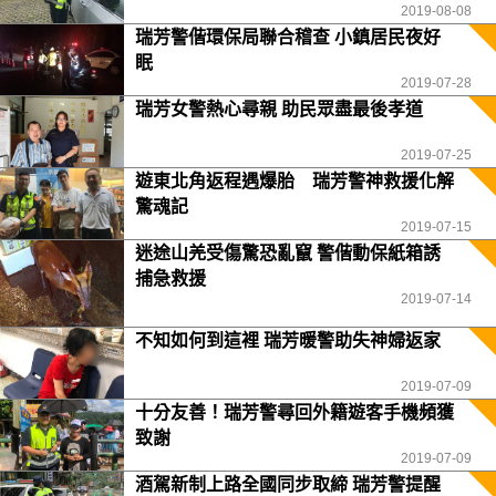
2019-08-08
瑞芳警偕環保局聯合稽查 小鎮居民夜好
眠
2019-07-28
瑞芳女警熱心尋親 助民眾盡最後孝道
2019-07-25
遊東北角返程遇爆胎 瑞芳警神救援化解
驚魂記
2019-07-15
迷途山羌受傷驚恐亂竄 警偕動保紙箱誘
捕急救援
2019-07-14
不知如何到這裡 瑞芳暖警助失神婦返家
2019-07-09
十分友善！瑞芳警尋回外籍遊客手機頻獲
致謝
2019-07-09
酒駕新制上路全國同步取締 瑞芳警提醒