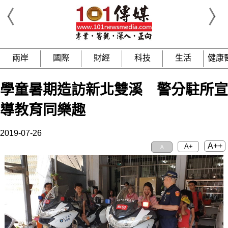
兩岸
國際
財經
科技
生活
健康
學童暑期造訪新北雙溪 警分駐所宣
導教育同樂趣
2019-07-26
A++
A+
A