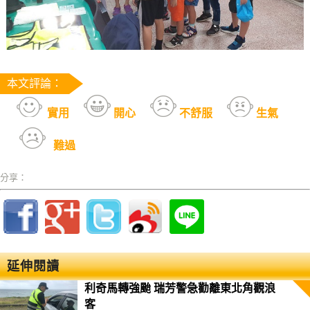
本文評論：
實用
開心
不舒服
生氣
難過
分享：
延伸閱讀
利奇馬轉強颱 瑞芳警急勸離東北角觀浪
客