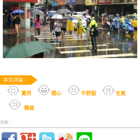
本文評論：
實用
開心
不舒服
生氣
難過
分享：