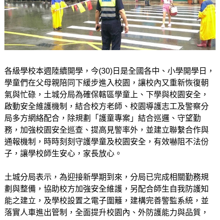
各級學校本週陸續開學，今(30)日是全國各中、小學開學日，
學童們在父母親陪同下緩步進入校園，讓校內又重新恢復朝
氣與忙碌，土城分局為確保轄區學童上、下學與校園安全，
啟動安全維護機制，結合校方老師、校園導護志工及警察分
局多方網絡配合，除規劃「護童專案」結合巡邏、守望勤
務，加強校園安全巡查、提高見警率外，並建立聯繫合作與
通報機制，時時刻刻守護學童及校園安全，有效嚇阻不法份
子，讓學校師生安心，家長放心。
土城分局表示，為迎接新學期到來，分局已完成相關勤務規
劃與整備，協助校方加強安全維護，另配合師生自我防護知
能之建立，及學校設置之電子圍籬，建構完善警監系統，並
落實人車進出管制，全面提升校園內、外防護能力與品質，