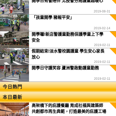
開學日有警陪伴 北投警分局護童超暖心
2019-08-31
「孩童開學 豬報平安」
2019-02-14
開學囉!新店警護童勤務保護學童上下學
安全
2019-02-11
假期結束!淡水警校園護童 學生安心家長
放心
2019-02-11
開學日守護笑容 蘆洲警啟動護童勤務
2019-02-11
今日熱門
本日最新
高架橋下的庇護餐廳 育成社福與建築師
共創都市再生典範，打造最美的庇護工場