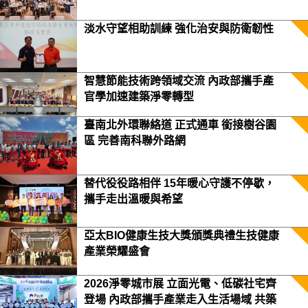
淡水守望相助訓練 強化治安與防衛韌性
智慧節能技術跨領域交流 內政部攜手產
官學加速建築淨零轉型
臺南北外環聯絡道 正式通車 銜接樹谷園
區 完善南科聯外路網
替代役役路相伴 15年暖心守護不停歇，
攜手走出溫暖與希望
亞太BIO健康生技大獎頒獎典禮生技健康
產業榮耀盛會
2026淨零城市展 立面光電、低碳社宅齊
登場 內政部攜手產業走入生活場域 共築