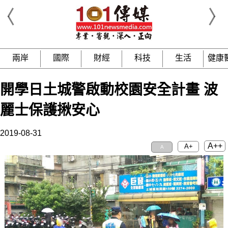
兩岸
國際
財經
科技
生活
健康
開學日土城警啟動校園安全計畫 波
麗士保護揪安心
2019-08-31
A++
A+
A