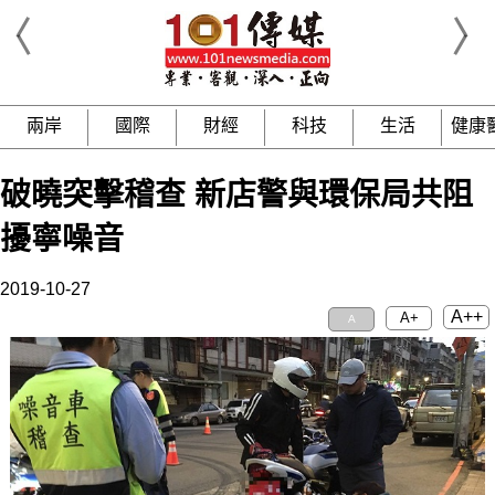
兩岸
國際
財經
科技
生活
健康
破曉突擊稽查 新店警與環保局共阻
擾寧噪音
2019-10-27
A++
A+
A