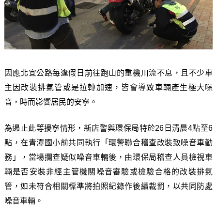
因應北宜公路每逢假日前往跑山的重機川流不息，且不少車
主因改裝排氣管或是拉轉加速，皆會導致車輛產生極大噪
音，時而影響居民的安寧。
為遏止此等擾寧情形，新店警與環保局特於26日清晨4點至6
點，在青潭國小前共同執行「環警聯合稽查改裝致噪音車勤
務」，當場攔查疑似噪音車輛後，由環保局稽查人員檢視車
輛是否安裝非經主管機關噪音審驗或檢驗合格的改裝排氣
管，如未符合相關標準將拍照紀錄作後續裁罰，以共同防處
噪音車輛。