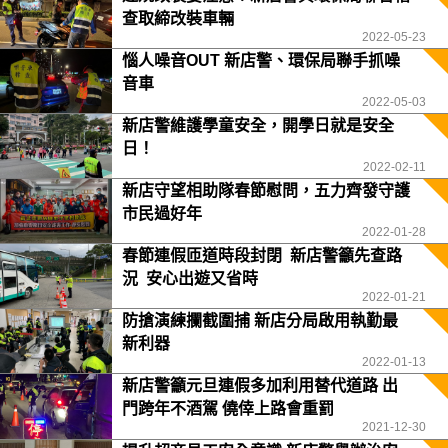
查取締改裝車輛
2022-05-23
惱人噪音OUT 新店警、環保局聯手抓噪
音車
2022-05-03
新店警維護學童安全，開學日就是安全
日！
2022-02-11
新店守望相助隊春節慰問，五力齊發守護
市民過好年
2022-01-28
春節連假匝道時段封閉 新店警籲先查路
況 安心出遊又省時
2022-01-21
防搶演練攔截圍捕 新店分局啟用執勤最
新利器
2022-01-13
新店警籲元旦連假多加利用替代道路 出
門跨年不酒駕 僥倖上路會重罰
2021-12-30