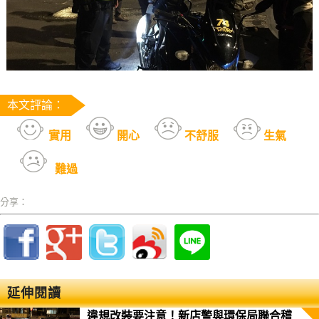
本文評論：
實用
開心
不舒服
生氣
難過
分享：
延伸閱讀
違規改裝要注意！新店警與環保局聯合稽