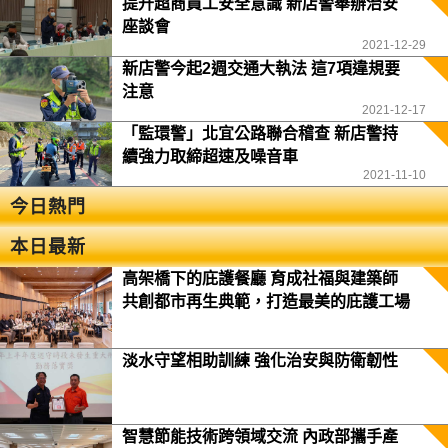
提升超商員工安全意識 新店警舉辦治安
座談會
2021-12-29
新店警今起2週交通大執法 這7項違規要
注意
2021-12-17
「監環警」北宜公路聯合稽查 新店警持
續強力取締超速及噪音車
2021-11-10
今日熱門
本日最新
高架橋下的庇護餐廳 育成社福與建築師
共創都市再生典範，打造最美的庇護工場
淡水守望相助訓練 強化治安與防衛韌性
智慧節能技術跨領域交流 內政部攜手產