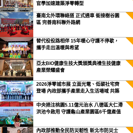
官學加速建築淨零轉型
臺南北外環聯絡道 正式通車 銜接樹谷園
區 完善南科聯外路網
替代役役路相伴 15年暖心守護不停歇，
攜手走出溫暖與希望
亞太BIO健康生技大獎頒獎典禮生技健康
產業榮耀盛會
2026淨零城市展 立面光電、低碳社宅齊
登場 內政部攜手產業走入生活場域 共築
2050淨零願景
中央挹注桃園5.11億元治水 八德區大仁滯
洪池今啟用 守護龜山產業園區6千億產值
保障3.5萬居民安全
內政部推動全民防災韌性 新北市防災士