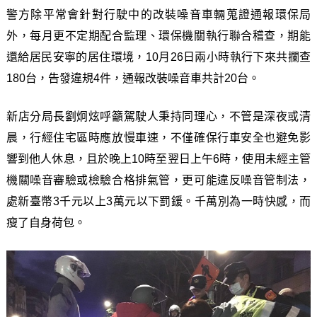
警方除平常會針對行駛中的改裝噪音車輛蒐證通報環保局
外，每月更不定期配合監理、環保機關執行聯合稽查，期能
還給居民安寧的居住環境，10月26日兩小時執行下來共攔查
180台，告發違規4件，通報改裝噪音車共計20台。
新店分局長劉炯炫呼籲駕駛人秉持同理心，不管是深夜或清
晨，行經住宅區時應放慢車速，不僅確保行車安全也避免影
響到他人休息，且於晚上10時至翌日上午6時，使用未經主管
機關噪音審驗或檢驗合格排氣管，更可能違反噪音管制法，
處新臺幣3千元以上3萬元以下罰鍰。千萬別為一時快感，而
瘦了自身荷包。