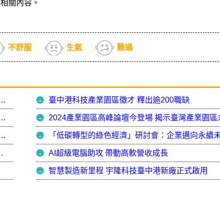
除相關內容。
不舒服
生氣
難過
區數位轉型輔導團展成效 力促產業轉型升級
臺中港科技產業園區徵才 釋出逾200職缺
化績優單位頒獎揭曉 推動公共設施美化創佳績
招商座談會於新竹登場 揭示智慧製造新趨勢
商─ 世華金屬的永續轉型之路
AI超級電腦助攻 帶動高軟營收成長
智慧製造新里程 宇隆科技臺中港新廠正式啟用