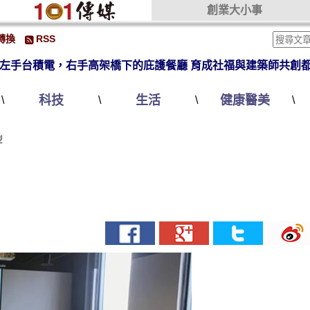
創業大小事
轉換
RSS
左手台積電，右手高架橋下的庇護餐廳 育成社福與建築師共創
科技
生活
健康醫美
\
\
\
\
型