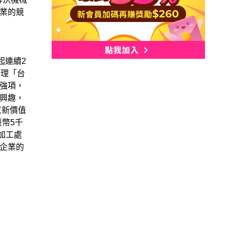
業的競
起連續2
辦理「台
強項，
興趣，
京新價值
幣5千
加工處
企業的