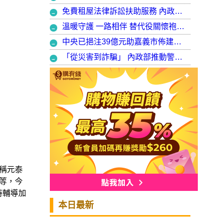
免費租屋法律訴訟扶助服務 內政部：9月30日起正式開辦受理
溫暖守護 一路相伴 替代役關懷袍澤弟兄 以行動展現同袍大愛
中央已挹注39億元助嘉義市佈建污水系統 內政部：東區用戶接管將新增3萬戶 期許未來推動再生水永續利用
「從災害到詐騙」 內政部推動警大轉型強化災防與偵查能力
稱元泰
等，今
時輔導加
本日最新