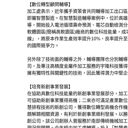
【數位轉型顧問輔導】
加工處表示，近年攜手資策會共同輔導加工出口區
即屬智慧製造。在智慧製造輔導案例中，位於高雄
導，開始投入電池循環壽命預測、電芯自動檢測分
軟體園區(簡稱高軟園區)廠商的數位科技能量，
線」，將原本作業生產效率提升10%、良率提升至
的國際競爭力。
另外除了技術面的輔導之外，輔導團隊也分別輔導
司，及專注高精度金屬件加工服務的宇隆科技獲得
擁有獨特性與關鍵性的技術，因此獲得潛力中堅企
【培育新創事業發展】
在協助具數位科技能量的新創事業發展部分，加工
可協助新創事業獲得商機；二來亦可滿足產業數位
慧排程技術的新創公司，獲得數位轉型商機合作機
題解題相關資源，有利於新創事業順利發展。以勝
創公司，該公司創辦人曾服務於南部傳統機械加工
現況與問題。今年經由加工處輔導，投入「智慧產