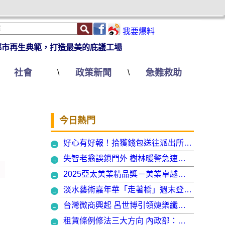
我要爆料
都市再生典範，打造最美的庇護工場
社會
政策新聞
急難救助
\
\
今日熱門
好心有好報！拾獲錢包送往派出所竟發現自己遺失的手機
失智老翁誤鎖門外 樹林暖警急速營救阻飢寒
2025亞太美業精品獎－美業卓越大賞 揭曉年度最受矚目美業榮耀品牌
淡水藝術嘉年華「走著橋」週末登場 淡水警啟動交通管制
台灣微商興起 呂世博引領婕樂纖走入國際
租賃條例修法三大方向 內政部：保障租賃雙方權益 租客安心住、房東放心租