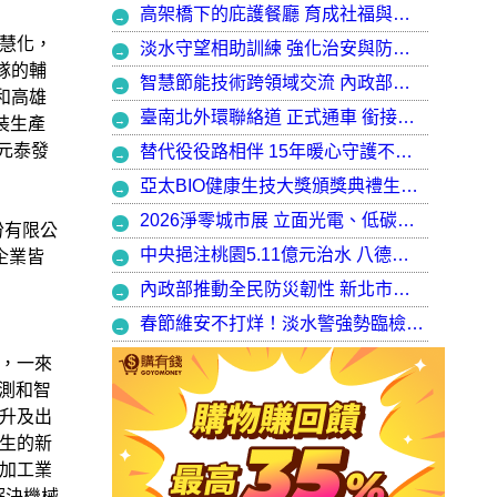
高架橋下的庇護餐廳 育成社福與建築師共創都市再生典範，打造最美的庇護工場
慧化，
淡水守望相助訓練 強化治安與防衛韌性
隊的輔
智慧節能技術跨領域交流 內政部攜手產官學加速建築淨零轉型
和高雄
臺南北外環聯絡道 正式通車 銜接樹谷園區 完善南科聯外路網
裝生產
元泰發
替代役役路相伴 15年暖心守護不停歇，攜手走出溫暖與希望
亞太BIO健康生技大獎頒獎典禮生技健康產業榮耀盛會
2026淨零城市展 立面光電、低碳社宅齊登場 內政部攜手產業走入生活場域 共築2050淨零願景
份有限公
中央挹注桃園5.11億元治水 八德區大仁滯洪池今啟用 守護龜山產業園區6千億產值 保障3.5萬居民安全
企業皆
內政部推動全民防災韌性 新北市防災士培訓突破 2 萬人
春節維安不打烊！淡水警強勢臨檢掃蕩 封閉式路檢斷絕治安隱憂
，一來
測和智
升及出
生的新
加工業
解決機械