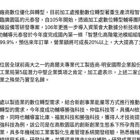
廠商數位優化與轉型，目前加工處推動數位轉型著重生產流程智
臨廣園區的元泰發，自105年開始，透過加工處數位轉型輔導團
級設備等研發專案，106年更進一步導入資策會大數據分析技術
成功輔導元泰發於今年度完成國內第一條「智慧化高階電池模組組
99.9%，預估來年訂單，營業額將可成長20%以上，大大提高了
位居全球前兩大之一的高爾夫專業代工製造商-明安國際企業股
工業局第5屆潛力中堅企業獎項之肯定，加工處表示，上述二家
業之殊榮乃實至名歸。
處以製造業的數位轉型需求，結合新創事業能量等方式進行推動
轉型的需求，今年度成功輔導勝強科技、仲鈜科技等，具備AI檢
會，同時也輔導富比庫、福氣科技和勝強科技，獲得人才技術提
強科技為例，該公司是在高軟園區的創新創業生態系下所孕育而
業，具多年機械加工業客製化生產管理系統開發經驗，熟悉機械
線排程系統」研發計畫，並獲得高雄市SBIR補助，研發成果可