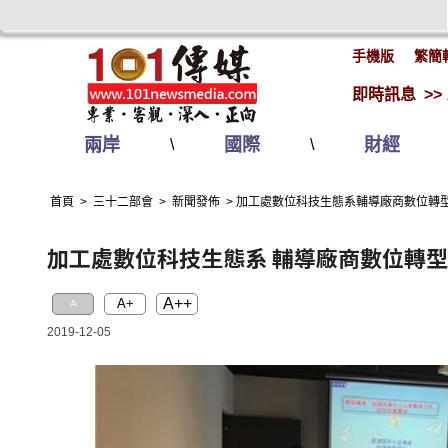
手機版
繁簡
即時訊息 >>
兩岸
國際
財經
\
\
首頁
>
三十二部會
>
新聞發佈
>
加工處數位科技生態系輔導廠商數位轉
加工處數位科技生態系 輔導廠商數位轉型
A++
A+
A
2019-12-05