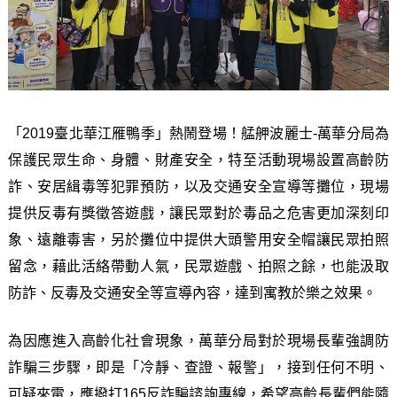
「2019臺北華江雁鴨季」熱鬧登場！艋舺波麗士-萬華分局為
保護民眾生命、身體、財產安全，特至活動現場設置高齡防
詐、安居緝毒等犯罪預防，以及交通安全宣導等攤位，現場
提供反毒有獎徵答遊戲，讓民眾對於毒品之危害更加深刻印
象、遠離毒害，另於攤位中提供大頭警用安全帽讓民眾拍照
留念，藉此活絡帶動人氣，民眾遊戲、拍照之餘，也能汲取
防詐、反毒及交通安全等宣導內容，達到寓教於樂之效果。
為因應進入高齡化社會現象，萬華分局對於現場長輩強調防
詐騙三步驟，即是「冷靜、查證、報警」，接到任何不明、
可疑來電，應撥打165反詐騙諮詢專線，希望高齡長輩們能隨