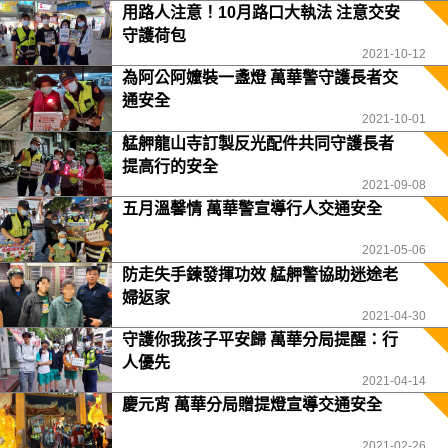
用路人注意！10月路口大執法 注意交安
守護荷包
2021-10-12
為阿公阿嬤裝一盞燈 萬華警守護長者交
通安全
2021-10-01
艋舺龍山寺訂製反光配件共同守護長者
提高行的安全
2021-09-08
五月溫馨情 萬華警宣導行人交通安全
2021-05-06
防走失手鍊發揮功效 艋舺警協助迷途老
婦返家
2021-04-30
守護你我孩子平安歸 萬華分局提醒：行
人優先
2021-04-14
慶元宵 萬華分局贈提燈宣導交通安全
2021-02-26