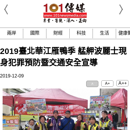
兩岸
國際
財經
科技
生活
健康
2019臺北華江雁鴨季 艋舺波麗士現
身犯罪預防暨交通安全宣導
2019-12-09
A++
A+
A