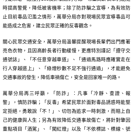
時提高警覺，降低被害機率；除了防詐騙之宣導，為有效防
止目前毒品氾濫之情形，萬華分局亦對現場民眾宣導毒品可
能造成之危害，建立民眾正確的反毒觀念。
關心民眾交通安全，萬華分局溫馨提醒現場長輩們出門應著
亮色衣物，且因高齡長者行動緩慢，更應特別謹記「遵守交
通號誌」、「不任意穿越車道」、「通過馬路時應確實走在
行人穿越道上」、「綠燈秒數不足不強行通過」，才能避免
交通事故的發生，降低車禍傷亡，安全是回家唯一的路。
萬華分局再三呼籲，「防詐」：凡事「冷靜、查證、報
警」，慎防詐騙；「反毒」希望民眾於面對毒品誘惑時能堅
定拒絕，勇敢說「不！」、切勿為追求一時刺激，而賠上自
己的健康與人生；另為有效降低交通事故傷亡，將針對肇因
重點項目「酒駕」、「闖紅燈」以及「不依標誌、標線、號