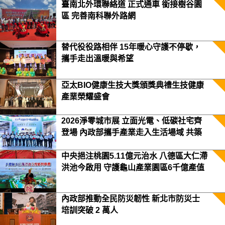
臺南北外環聯絡道 正式通車 銜接樹谷園
區 完善南科聯外路網
替代役役路相伴 15年暖心守護不停歇，
攜手走出溫暖與希望
亞太BIO健康生技大獎頒獎典禮生技健康
產業榮耀盛會
2026淨零城市展 立面光電、低碳社宅齊
登場 內政部攜手產業走入生活場域 共築
2050淨零願景
中央挹注桃園5.11億元治水 八德區大仁滯
洪池今啟用 守護龜山產業園區6千億產值
保障3.5萬居民安全
內政部推動全民防災韌性 新北市防災士
培訓突破 2 萬人