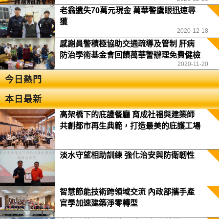
老翁遺失70萬元現金 萬華警鷹眼迅速尋
獲
2020-12-18
感謝員警積極協助交通疏導及管制 肝病
防治學術基金會回饋萬華警辦理免費健檢
2020-11-20
今日熱門
本日最新
高架橋下的庇護餐廳 育成社福與建築師
共創都市再生典範，打造最美的庇護工場
淡水守望相助訓練 強化治安與防衛韌性
智慧節能技術跨領域交流 內政部攜手產
官學加速建築淨零轉型