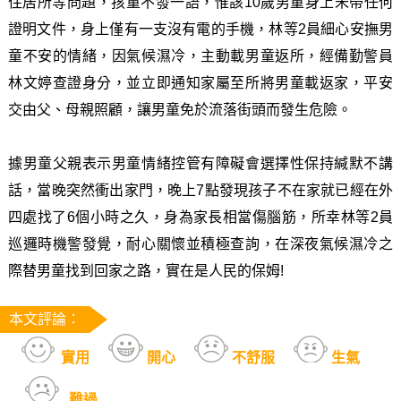
住居所等問題，孩童不發一語，惟該10歲男童身上未帶任何
證明文件，身上僅有一支沒有電的手機，林等2員細心安撫男
童不安的情緒，因氣候濕冷，主動載男童返所，經備勤警員
林文婷查證身分，並立即通知家屬至所將男童載返家，平安
交由父、母親照顧，讓男童免於流落街頭而發生危險。
據男童父親表示男童情緒控管有障礙會選擇性保持緘默不講
話，當晚突然衝出家門，晚上7點發現孩子不在家就已經在外
四處找了6個小時之久，身為家長相當傷腦筋，所幸林等2員
巡邏時機警發覺，耐心關懷並積極查詢，在深夜氣候濕冷之
際替男童找到回家之路，實在是人民的保姆!
本文評論：
實用
開心
不舒服
生氣
難過