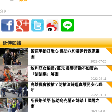
分享：
延伸閱讀
警這舉動好暖心 協助八旬婦步行返家團
圓
2022-07-26
敘利亞女騙翁7萬元 員警苦勸不如買來
「刮刮樂」解圍
2022-02-11
高雄農會被搶？防搶演練逼真護民安心過
年
2022-01-11
所長烙英語 協助烏克蘭正妹踏上國境之
南
2021-03-09