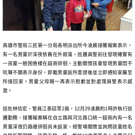
高雄市警局三民第一分局長明派出所今凌晨接獲報案表示，
有一名男童於深夜依舊在外遊蕩，巡邏員警前往發現確實有
一孩童一臉困倦樣在超商徘徊，主動關懷孩童發現男童悶不
吭聲不願表示身份，即載男童返所查證後並立即通知家屬至
所接回家。男童父母親一再表示抱歉並對處理員警表示感
激。
巡佐林信宏、警員江泰廷等2員，12月29凌晨約1時許執行巡
邏勤務，接獲報案稱在自立路與河北路口統一超商內有一名
男童深夜仍路邊徘徊尚未返家，經警場關懷並詢問孩童姓名