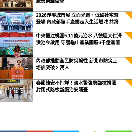
產業榮耀盛會
2026淨零城市展 立面光電、低碳社宅齊
登場 內政部攜手產業走入生活場域 共築
2050淨零願景
中央挹注桃園5.11億元治水 八德區大仁滯
洪池今啟用 守護龜山產業園區6千億產值
保障3.5萬居民安全
內政部推動全民防災韌性 新北市防災士
培訓突破 2 萬人
春節維安不打烊！淡水警強勢臨檢掃蕩
封閉式路檢斷絕治安隱憂