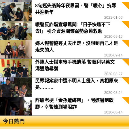
8旬迷失翁跨年夜思妻，警「暖心」抗寒
共迎新年
2021-01-06
暖警反詐騙宣導驚聞:「日子快過不下
去!」 引介資源關懷弱勢急難救助
2020-09-16
婦人報警協尋丈夫出走，沒想到自己才是
走失的人
2020-09-14
外籍人士搭車後手機遺落 警順利以英文
溝通助尋獲
2020-08-27
民眾報案家中遭不明人士侵入，真相原來
是………
2020-08-24
詐騙老梗「金孫遭綁架」，阿嬤嚇到軟
腳，幸警速到場阻詐
2020-08-14
今日熱門