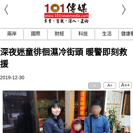
兩岸
國際
財經
科技
生活
健康
深夜迷童徘徊濕冷街頭 暖警即刻救
援
2019-12-30
A++
A+
A