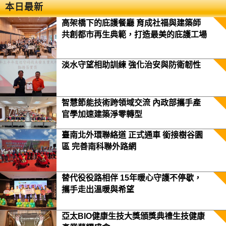
本日最新
高架橋下的庇護餐廳 育成社福與建築師
共創都市再生典範，打造最美的庇護工場
淡水守望相助訓練 強化治安與防衛韌性
智慧節能技術跨領域交流 內政部攜手產
官學加速建築淨零轉型
臺南北外環聯絡道 正式通車 銜接樹谷園
區 完善南科聯外路網
替代役役路相伴 15年暖心守護不停歇，
攜手走出溫暖與希望
亞太BIO健康生技大獎頒獎典禮生技健康