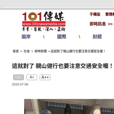
手機版
繁簡
即時訊息 >>
兩岸
國際
財經
\
\
首頁
>
社會
>
即時新聞
>
這就對了親山健行也要注意交通安全喔！
這就對了 親山健行也要注意交通安全喔！
A++
A+
A
2020-07-06