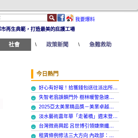
我要爆料
都市再生典範，打造最美的庇護工場
社會
政策新聞
急難救助
\
\
今日熱門
好心有好報！拾獲錢包送往派出所竟發現自己遺失的手機
失智老翁誤鎖門外 樹林暖警急速營救阻飢寒
2025亞太美業精品獎－美業卓越大賞 揭曉年度最受矚目美業榮耀品牌
淡水藝術嘉年華「走著橋」週末登場 淡水警啟動交通管制
台灣微商興起 呂世博引領婕樂纖走入國際
租賃條例修法三大方向 內政部：保障租賃雙方權益 租客安心住、房東放心租