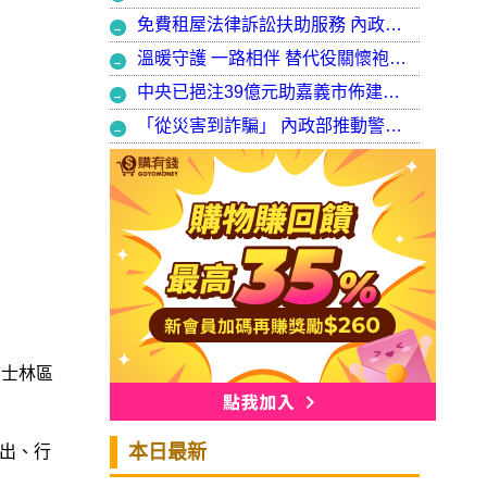
免費租屋法律訴訟扶助服務 內政部：9月30日起正式開辦受理
溫暖守護 一路相伴 替代役關懷袍澤弟兄 以行動展現同袍大愛
中央已挹注39億元助嘉義市佈建污水系統 內政部：東區用戶接管將新增3萬戶 期許未來推動再生水永續利用
「從災害到詐騙」 內政部推動警大轉型強化災防與偵查能力
市士林區
本日最新
出、行