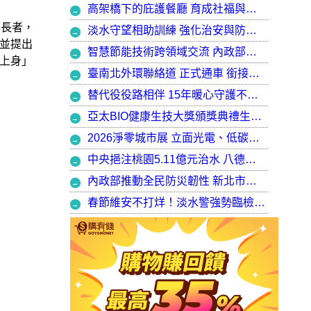
高架橋下的庇護餐廳 育成社福與建築師共創都市再生典範，打造最美的庇護工場
年長者，
淡水守望相助訓練 強化治安與防衛韌性
並提出
智慧節能技術跨領域交流 內政部攜手產官學加速建築淨零轉型
上身」
臺南北外環聯絡道 正式通車 銜接樹谷園區 完善南科聯外路網
替代役役路相伴 15年暖心守護不停歇，攜手走出溫暖與希望
亞太BIO健康生技大獎頒獎典禮生技健康產業榮耀盛會
2026淨零城市展 立面光電、低碳社宅齊登場 內政部攜手產業走入生活場域 共築2050淨零願景
中央挹注桃園5.11億元治水 八德區大仁滯洪池今啟用 守護龜山產業園區6千億產值 保障3.5萬居民安全
內政部推動全民防災韌性 新北市防災士培訓突破 2 萬人
春節維安不打烊！淡水警強勢臨檢掃蕩 封閉式路檢斷絕治安隱憂