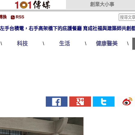
創業大小事
轉換
RSS
左手台積電，右手高架橋下的庇護餐廳 育成社福與建築師共創
科技
生活
健康醫美
\
\
\
\