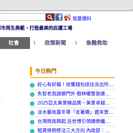
我要爆料
都市再生典範，打造最美的庇護工場
社會
政策新聞
急難救助
\
\
今日熱門
好心有好報！拾獲錢包送往派出所竟發現自己遺失的手機
失智老翁誤鎖門外 樹林暖警急速營救阻飢寒
2025亞太美業精品獎－美業卓越大賞 揭曉年度最受矚目美業榮耀品牌
淡水藝術嘉年華「走著橋」週末登場 淡水警啟動交通管制
台灣微商興起 呂世博引領婕樂纖走入國際
租賃條例修法三大方向 內政部：保障租賃雙方權益 租客安心住、房東放心租