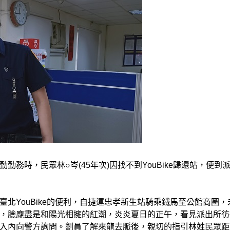
務時，民眾林○岑(45年次)因找不到YouBike歸還站，便到
北YouBike的便利，自捷運忠孝新生站騎乘鐵馬至公館商圈，
，臉龐盡是和陽光相擁的紅潮，炎炎夏日的正午，看見派出所彷
入內向警方詢問。劉員了解來龍去脈後，親切的指引林姓民眾距