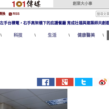
創業大小事
轉換
RSS
左手台積電，右手高架橋下的庇護餐廳 育成社福與建築師共創
科技
生活
健康醫美
\
\
\
\