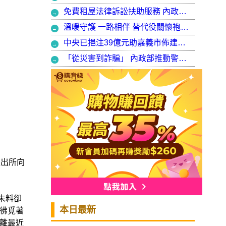
免費租屋法律訴訟扶助服務 內政部：9月30日起正式開辦受理
溫暖守護 一路相伴 替代役關懷袍澤弟兄 以行動展現同袍大愛
中央已挹注39億元助嘉義市佈建污水系統 內政部：東區用戶接管將新增3萬戶 期許未來推動再生水永續利用
「從災害到詐騙」 內政部推動警大轉型強化災防與偵查能力
派出所向
未料卻
本日最新
彿覓著
離最近