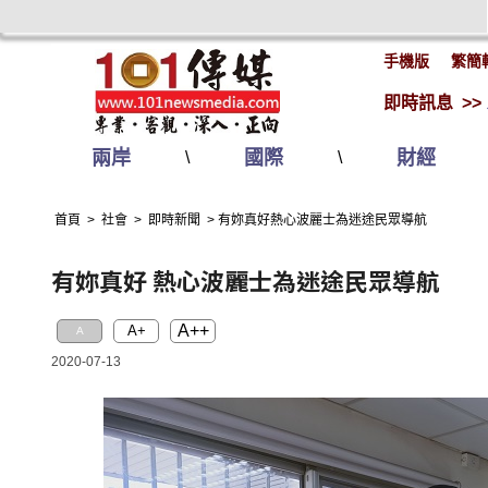
手機版
繁簡
即時訊息 >>
兩岸
國際
財經
\
\
首頁
>
社會
>
即時新聞
>
有妳真好熱心波麗士為迷途民眾導航
有妳真好 熱心波麗士為迷途民眾導航
A++
A+
A
2020-07-13