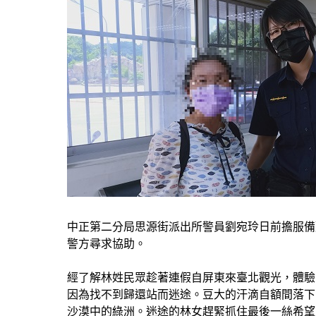
中正第二分局思源街派出所警員劉宛玲日前擔服備勤勤
警方尋求協助。
經了解林姓民眾趁著連假自屏東來臺北觀光，體驗臺
因為找不到歸還站而迷途。豆大的汗滴自額間落下
沙漠中的綠洲。迷途的林女趕緊抓住最後一絲希望