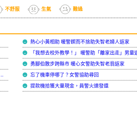
不舒服
生氣
難過
熱心小黃相助 暖警鍥而不捨助失智老婦人返家
「我想去校外教學！」 暖警助「離家出走」男童
勇腳伯散步跨縣市 暖心女警助失智老翁返家
警結合區公所、里辦公室、派出所普渡場面盛大
忘了機車停哪了？女警協助尋回
提款機拾獲大量現金，員警火速發還