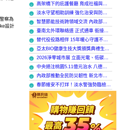
高架橋下的庇護餐廳 育成社福與建築師共創都市再生典範，打造最美的庇護工場
淡水守望相助訓練 強化治安與防衛韌性
警察為
智慧節能技術跨領域交流 內政部攜手產官學加速建築淨零轉型
ke設計
臺南北外環聯絡道 正式通車 銜接樹谷園區 完善南科聯外路網
替代役役路相伴 15年暖心守護不停歇，攜手走出溫暖與希望
亞太BIO健康生技大獎頒獎典禮生技健康產業榮耀盛會
2026淨零城市展 立面光電、低碳社宅齊登場 內政部攜手產業走入生活場域 共築2050淨零願景
中央挹注桃園5.11億元治水 八德區大仁滯洪池今啟用 守護龜山產業園區6千億產值 保障3.5萬居民安全
內政部推動全民防災韌性 新北市防災士培訓突破 2 萬人
春節維安不打烊！淡水警強勢臨檢掃蕩 封閉式路檢斷絕治安隱憂